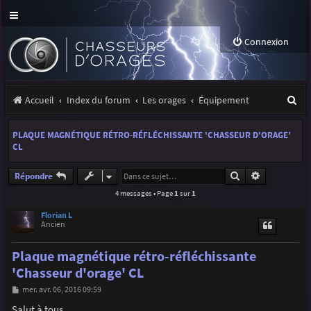
Connexion
R
Accueil
Index du forum
Les orages
Équipement
e
PLAQUE MAGNÉTIQUE RÉTRO-RÉFLÉCHISSANTE 'CHASSEUR D'ORAGE'
c
CL
h
Rechercher
Recherche a
Répondre
e
4 messages • Page
1
sur
1
r
Florian L
c
Ancien
h
Plaque magnétique rétro-réfléchissante
e
'Chasseur d'orage' CL
r
M
mer. avr. 06, 2016 09:59
e
s
Salut à tous,