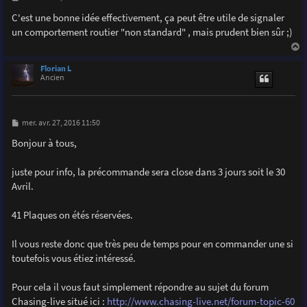
e
s
C'est une bonne idée effectivement, ça peut être utile de signaler
s
un comportement routier "non standard" , mais prudent bien sûr ;)
a
g
e
a
u
Florian L
t
Ancien
M
mer. avr. 27, 2016 11:50
e
s
Bonjour à tous,
s
a
g
juste pour info, la précommande sera close dans 3 jours soit le 30
e
Avril.
41 Plaques on étés réservées.
Il vous reste donc que très peu de temps pour en commander une si
toutefois vous étiez intéressé.
Pour cela il vous faut simplement répondre au sujet du forum
Chasing-live situé ici :
http://www.chasing-live.net/forum-topic-60