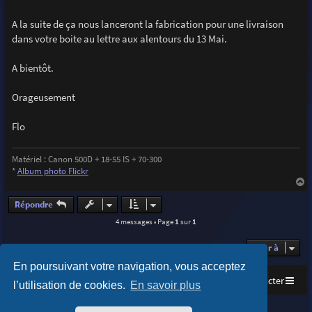
A la suite de ça nous lanceront la fabrication pour une livraison
dans votre boite au lettre aux alentours du 13 Mai.
A bientôt.
Orageusement
Flo
Matériel : Canon 500D + 18-55 IS + 70-300
*
Album photo Flickr
a
u
Répondre
t
4 messages • Page
1
sur
1
Aller à
En poursuivant votre navigation, vous acceptez
Accueil
Index du forum
Nous contacter
l’utilisation de cookies.
En savoir plus
Purplexion style by
Ian Bradley