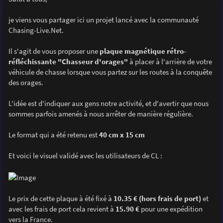
s
a
g
je viens vous partager ici un projet lancé avec la communauté
e
Chasing-Live.Net.
Il s'agit de vous proposer une
plaque magnétique rétro-
réfléchissante "Chasseur d'orages"
à placer à l'arrière de votre
véhicule de chasse lorsque vous partez sur les routes à la conquête
des orages.
L'idée est d'indiquer aux gens notre activité, et d'avertir que nous
sommes parfois amenés à nous arrêter de manière régulière.
Le format qui a été retenu est
40 cm x 15 cm
Et voici le visuel validé avec les utilisateurs de CL :
Le prix de cette plaque à été fixé à
10.35 € (hors frais de port)
et
avec les frais de port cela revient à
15.90 €
pour une expédition
vers la France.