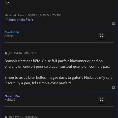
Flo
Matériel : Canon 500D + 18-55 IS + 70-300
*
Album photo Flickr
a
u
Charlot 94
t
Ancien
M
jeu. avr. 07, 2016 22:21
e
s
Bonsoir c'est pas bête. On se fait parfois klaxonner quand on
s
cherche un endroit pour se placer, surtout quand on connais pas.
a
g
e
Sinon tu as de bien belles images dans ta galerie Flickr. Je m'y suis
inscrit il y a peu, très simple c'est parfait!
a
u
Florent Pin
t
Habitué
M
mar. avr. 12, 2016 08:55