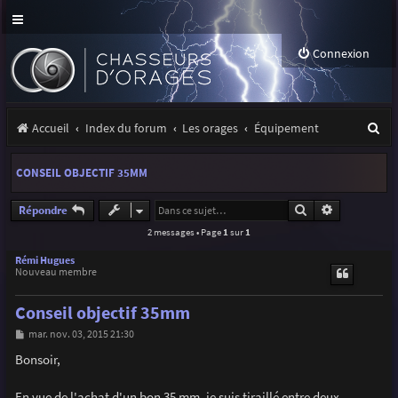
Connexion
R
Accueil
Index du forum
Les orages
Équipement
e
CONSEIL OBJECTIF 35MM
c
h
Rechercher
Recherche a
Répondre
2 messages • Page
1
sur
1
e
r
Rémi Hugues
Nouveau membre
c
Conseil objectif 35mm
h
M
mar. nov. 03, 2015 21:30
e
e
s
Bonsoir,
r
s
a
g
En vue de l'achat d'un bon 35 mm, je suis tiraillé entre deux