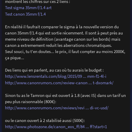
montrent les chiffres sur ces 2 liens :
Test sigma 35mm f/1.4 art
Test canon 35mm f/1.4
En réalité il faufrait comparer le sigma à la nouvelle version du
canon 35mm f/1.4 qui est sortie récemment. Il sont à peut près au
meme niveau de définition (avantage canon sur les bords) mais
canon a extremement reduit les aberrations chromatiques.
Seul souci, tu t'en doutes... le prix, il faut compter au moins 2000€,
ça pique...
Des liens qui en parlent, au cas où tu aurais le budget :
http://www.lensrentals.com/blog/2015/09 ... mm-f1-4l-i
http://www.canonrumors.com/review-canon ... t-dxomark/
Sinon tu as le Tamron qui est ouvert à 1.8 (avec IS) dans un tarif un
peu plus raisonnable (800€):
http://www.canonrumors.com/reviews/revi ... di-vc-usd/
ou le canon ouvert à 2 stabilisé aussi (500€):
http://www.photozone.de/canon_eos_ff/84 ... ff?start=1