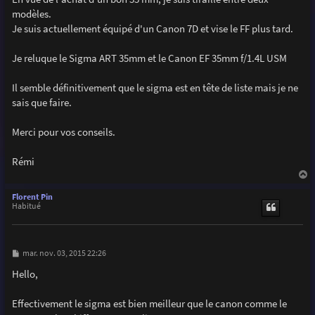
e
modèles.
Je suis actuellement équipé d'un Canon 7D et vise le FF plus tard.
Je reluque le Sigma ART 35mm et le Canon EF 35mm f/1.4L USM
Il semble définitivement que le sigma est en tête de liste mais je ne
sais que faire.
Merci pour vos conseils.
Rémi
a
u
Florent Pin
t
Habitué
M
mar. nov. 03, 2015 22:26
e
s
Hello,
s
a
g
Effectivement le sigma est bien meilleur que le canon comme le
e