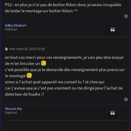
PS2 : en plus je n'ai pas de boitier Nikon donc je serais incapable
de tester le montage sur boitier Nikon ^^
a
u
Gilles Chabert
t
Habitué
M
mer. mars 16, 2016 10:18
e
s
en tout cas merci pour ces renseignements ,je vais peu etre essayé
s
de m'en bricoler un
a
g
c'est possible que je te demande des renseignement plus precis sur
e
le montage
sinon a l'achat quel appareil me conseil tu ? et chez qui
car j'avoue que je c'est pas vraiment ou me dirigé pour l'achat de
detecteur de foudre :?
a
u
Florent Pin
t
Habitué