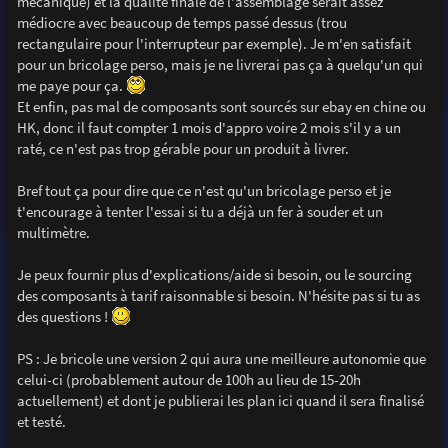
mécanique) et la qualité finale de l'assemblage serait assez
médiocre avec beaucoup de temps passé dessus (trou
rectangulaire pour l'interrupteur par exemple). Je m'en satisfait
pour un bricolage perso, mais je ne livrerai pas ça à quelqu'un qui
me paye pour ça.
Et enfin, pas mal de composants sont sourcés sur ebay en chine ou
HK, donc il faut compter 1 mois d'appro voire 2 mois s'il y a un
raté, ce n'est pas trop gérable pour un produit à livrer.
Bref tout ça pour dire que ce n'est qu'un bricolage perso et je
t'encourage à tenter l'essai si tu a déjà un fer à souder et un
multimètre.
Je peux fournir plus d'explications/aide si besoin, ou le sourcing
des composants à tarif raisonnable si besoin. N'hésite pas si tu as
des questions !
PS : Je bricole une version 2 qui aura une meilleure autonomie que
celui-ci (probablement autour de 100h au lieu de 15-20h
actuellement) et dont je publierai les plan ici quand il sera finalisé
et testé.