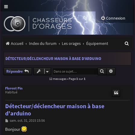
Connexion
R
Accueil
Index du forum
Les orages
Équipement
e
DÉTECTEUR/DÉCLENCHEUR MAISON À BASE D'ARDUINO
c
h
Rechercher
Recherche a
Répondre
12 messages • Page
1
sur
1
e
r
Florent Pin
Habitué
c
Détecteur/déclencheur maison à base
h
d'arduino
e
M
sam. oct. 31, 2015 15:56
r
e
s
Bonjour
s