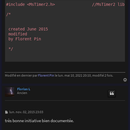
#include <MsTimer2.h>                //MsTimer2 libra
/*

 created June 2015

 modified

 by Florent Pin

 */

const int triggerPIN=12;                //Digital pin
const int prefocusPIN=11;               //Digital pin
const int photoTPIN=7;                  //photoTPINra
Modifié en dernier par
Florent Pin
le lun. mai 10, 2021 20:10, modifié 2 fois.
const int blinkerPIN=9;                //Blinking gree
const int SatLedPIN=8;                  //Saturation &
a
u
Florian L
t
Ancien
int sensorValue = 0;                   //value read fr
int prevSensorValue = 0;               //value read f
int j;

M
lun. nov. 02, 2015 23:03
volatile boolean blinker = LOW;        //State of the 
e
s
très bonne initiative bien documentée.
s
a
void setup() {  
