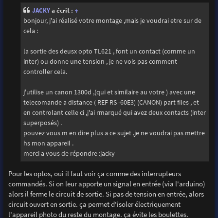
s
JACKY
a écrit :
↑
a
g
bonjour, j'ai réalisé votre montage ,mais je voudrai etre sur de
e
cela :
la sortie des deusx opto TL621 , font un contact (comme un
inter) ou donne une tension , je ne vois pas comment
controller cela.
j'utilise un canon 1300d ,(qui et similaire au votre ) avec une
telecomande a distance ( REF RS -60E3) (CANON) part files , et
en controlant celle ci ,j'ai rmarqué qui avez deux contacts (inter
superposés) .
pouvez vous m en dire plus a ce sujet ,je ne voudrai pas mettre
hs mon appareil .
merci a vous de répondre :jacky
Pour les optos, oui il faut voir ça comme des interrupteurs
commandés. Si on leur apporte un signal en entrée (via l'arduino)
alors il ferme le circuit de sortie. Si pas de tension en entrée, alors
circuit ouvert en sortie. ça permet d'isoler électriquement
l'appareil photo du reste du montage. ça évite les boulettes.