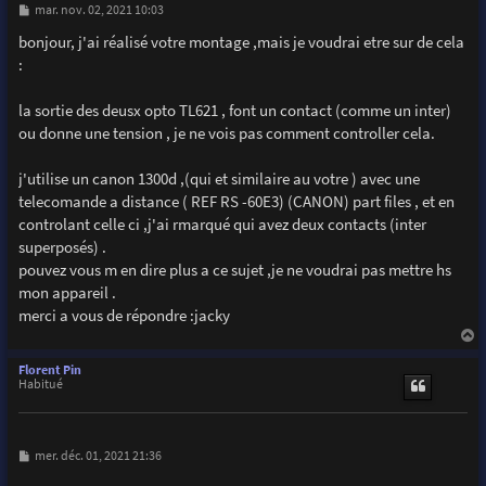
M
mar. nov. 02, 2021 10:03
e
s
bonjour, j'ai réalisé votre montage ,mais je voudrai etre sur de cela
s
:
a
g
e
la sortie des deusx opto TL621 , font un contact (comme un inter)
ou donne une tension , je ne vois pas comment controller cela.
j'utilise un canon 1300d ,(qui et similaire au votre ) avec une
telecomande a distance ( REF RS -60E3) (CANON) part files , et en
controlant celle ci ,j'ai rmarqué qui avez deux contacts (inter
superposés) .
pouvez vous m en dire plus a ce sujet ,je ne voudrai pas mettre hs
mon appareil .
merci a vous de répondre :jacky
a
u
Florent Pin
t
Habitué
M
mer. déc. 01, 2021 21:36
e
s