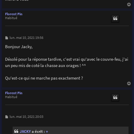
a
u
Florent Pin
t
Habitué
M
lun. mai 10, 2021 19:56
e
s
Bonjour Jacky,
s
a
g
Désolé pour la réponse tardive, c'est vrai qu'avec le couvre-feu, j'ai
e
un peu mis de coté la chasse aux orages ! ^^
Qu'est-ce qui ne marche pas exactement ?
a
u
Florent Pin
t
Habitué
M
lun. mai 10, 2021 20:03
e
s
s
JACKY
a écrit :
↑
a