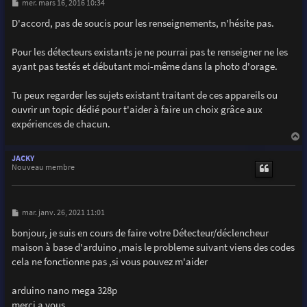
M
mer. mars 16, 2016 10:34
e
s
D'accord, pas de soucis pour les renseignements, n'hésite pas.
s
a
g
Pour les détecteurs existants je ne pourrai pas te renseigner ne les
e
ayant pas testés et débutant moi-même dans la photo d'orage.
Tu peux regarder les sujets existant traitant de ces appareils ou
ouvrir un topic dédié pour t'aider à faire un choix grâce aux
expériences de chacun.
a
u
JACKY
t
Nouveau membre
M
mar. janv. 26, 2021 11:01
e
s
bonjour, je suis en cours de faire votre Détecteur/déclencheur
s
maison à base d'arduino ,mais le probleme suivant viens des codes
a
g
cela ne fonctionne pas ,si vous pouvez m'aider
e
arduino nano mega 328p
merci a vous