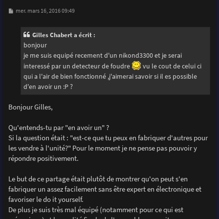
M
mer. mars 16, 2016 09:49
e
s
s
Gilles Chabert a écrit :
a
g
bonjour
e
je me suis equipé recement d'un nikond3300 et je serai
interessé par un detecteur de foudre
vu le cout de celui ci
qui a l'air de bien fonctionné ,j'aimerai savoir si il es possible
d'en avoir un :P ?
Bonjour Gilles,
Qu'entends-tu par "en avoir un" ?
Si la question était : "est-ce que tu peux en fabriquer d'autres pour
les vendre à l'unité?" Pour le moment je ne pense pas pouvoir y
répondre positivement.
Le but de ce partage était plutôt de montrer qu'on peut s'en
fabriquer un assez facilement sans être expert en électronique et
favoriser le do it yourself.
De plus je suis très mal équipé (notamment pour ce qui est