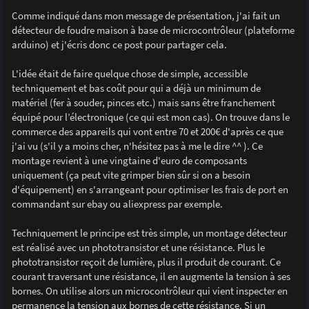
a
g
Comme indiqué dans mon message de présentation, j'ai fait un
e
détecteur de foudre maison à base de microcontrôleur (plateforme
arduino) et j'écris donc ce post pour partager cela.
L'idée était de faire quelque chose de simple, accessible
techniquement et bas coût pour qui a déjà un minimum de
matériel (fer à souder, pinces etc.) mais sans être franchement
équipé pour l’électronique (ce qui est mon cas). On trouve dans le
commerce des appareils qui vont entre 70 et 200€ d'après ce que
j'ai vu (s'il y a moins cher, n'hésitez pas à me le dire ^^ ). Ce
montage revient à une vingtaine d'euro de composants
uniquement (ça peut vite grimper bien sûr si on a besoin
d'équipement) en s'arrangeant pour optimiser les frais de port en
commandant sur ebay ou aliexpress par exemple.
Techniquement le principe est très simple, un montage détecteur
est réalisé avec un phototransistor et une résistance. Plus le
phototransistor reçoit de lumière, plus il produit de courant. Ce
courant traversant une résistance, il en augmente la tension à ses
bornes. On utilise alors un microcontrôleur qui vient inspecter en
permanence la tension aux bornes de cette résistance. Si un