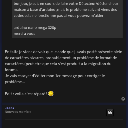
g
bonjour, je suis en cours de faire votre Détecteur/déclencheur
e
maison à base d'arduino ,mais le probleme suivant viens des
codes cela ne fonctionne pas ,si vous pouvez m'aider
arduino nano mega 328p
merci a vous
En faite je viens de voir que le code que j'avais posté présente plein
de caractères bizarres, probablement un problème de format de
caractères (peut etre que cela s'est produit à la migration du
forum).
Je vais essayer d'éditer mon 1er message pour corriger le
problème...
Edit : voila c'est réparé !
a
u
JACKY
t
Nouveau membre