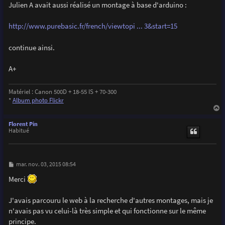
g
Julien A avait aussi réalisé un montage à base d'arduino :
  pinMode(triggerPIN,OUTPUT);

e
  pinMode(prefocusPIN,OUTPUT);

  pinMode(SatLedPIN,OUTPUT);

http://www.purebasic.fr/french/viewtopi ... 3&start=15
  pinMode(blinkerPIN,OUTPUT);

continue ainsi.
  digitalWrite(triggerPIN,LOW);

  digitalWrite(prefocusPIN,HIGH);    //Camera prefocue
  digitalWrite(SatLedPIN,LOW);

A+
  digitalWrite(blinkerPIN,LOW);

  MsTimer2::set(2000, flash);        //ISR flash launc
Matériel : Canon 500D + 18-55 IS + 70-300
  MsTimer2::start();                 //Enable Timer2 i
*
Album photo Flickr
}

a
u
Florent Pin
t
Habitué
void loop() {

  sensorValue = analogRead(photoTPIN);               
  if(sensorValue>990){                               
M
mar. nov. 03, 2015 08:54
    digitalWrite(SatLedPIN,1);}

e
  else{

s
Merci
s
    digitalWrite(SatLedPIN,0);}  

a
g
J'avais parcouru le web à la recherche d'autres montages, mais je
  if(sensorValue-prevSensorValue>3){                  
e
    digitalWrite(SatLedPIN,1);                       
n'avais pas vu celui-là très simple et qui fonctionne sur le même
    digitalWrite(triggerPIN,HIGH);                    
principe.