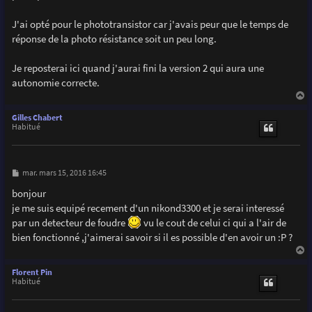
    delay(300);

    digitalWrite(SatLedPIN,0);                        
J'ai opté pour le phototransistor car j'avais peur que le temps de
    digitalWrite(triggerPIN,LOW);    

réponse de la photo résistance soit un peu long.
  }

  prevSensorValue=sensorValue;                       
}

Je reposterai ici quand j'aurai fini la version 2 qui aura une
autonomie correcte.
void flash(){                                        
a
  blinker= !blinker;                                  
u
Gilles Chabert
  digitalWrite(blinkerPIN,blinker);                   
t
Habitué
  if(blinker){                                       
    MsTimer2::set(20, flash);

    MsTimer2::start();

  }

M
mar. mars 15, 2016 16:45
  else{

e
s
    MsTimer2::set(2000, flash);

bonjour
s
    MsTimer2::start();

je me suis equipé recement d'un nikond3300 et je serai interessé
a
  }

g
par un detecteur de foudre
vu le cout de celui ci qui a l'air de
e
}
bien fonctionné ,j'aimerai savoir si il es possible d'en avoir un :P ?
a
u
Florent Pin
t
Habitué