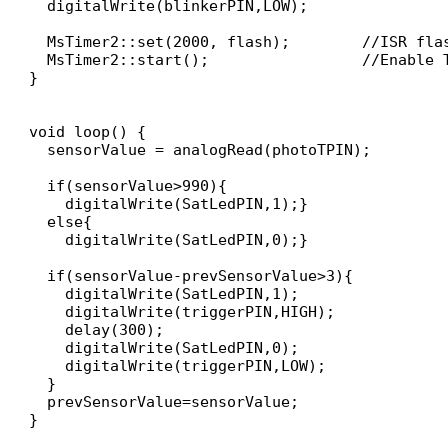
  digitalWrite(blinkerPIN,LOW);

  MsTimer2::set(2000, flash);        //ISR flas
  MsTimer2::start();                 //Enable T
}

void loop() {

  sensorValue = analogRead(photoTPIN);        
  if(sensorValue>990){                        
    digitalWrite(SatLedPIN,1);}

  else{

    digitalWrite(SatLedPIN,0);}  

  if(sensorValue-prevSensorValue>3){           
    digitalWrite(SatLedPIN,1);                
    digitalWrite(triggerPIN,HIGH);             
    delay(300);

    digitalWrite(SatLedPIN,0);                 
    digitalWrite(triggerPIN,LOW);    

  }

  prevSensorValue=sensorValue;                
}
