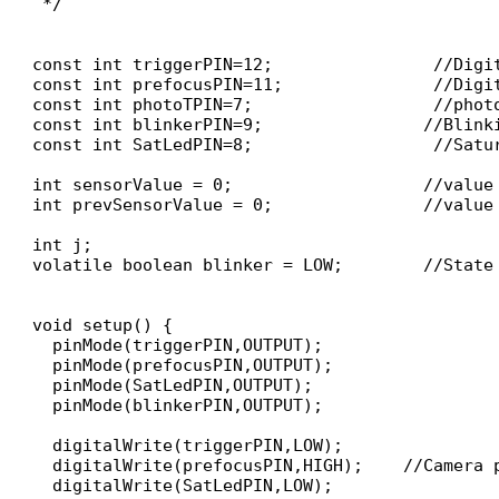
 */

const int triggerPIN=12;                //Digi
const int prefocusPIN=11;               //Digi
const int photoTPIN=7;                  //phot
const int blinkerPIN=9;                //Blinki
const int SatLedPIN=8;                  //Satur
int sensorValue = 0;                   //value 
int prevSensorValue = 0;               //value
int j;

volatile boolean blinker = LOW;        //State 
void setup() {  

  pinMode(triggerPIN,OUTPUT);

  pinMode(prefocusPIN,OUTPUT);

  pinMode(SatLedPIN,OUTPUT);

  pinMode(blinkerPIN,OUTPUT);

  digitalWrite(triggerPIN,LOW);

  digitalWrite(prefocusPIN,HIGH);    //Camera p
  digitalWrite(SatLedPIN,LOW);
