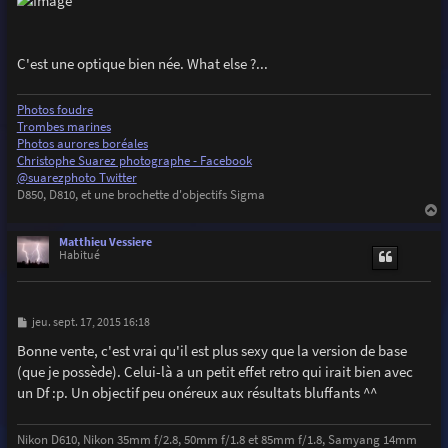
C'est une optique bien née. What else ?...
Photos foudre
Trombes marines
Photos aurores boréales
Christophe Suarez photographe - Facebook
@suarezphoto Twitter
D850, D810, et une brochette d'objectifs Sigma
a
u
Matthieu Vessiere
t
Habitué
M
jeu. sept. 17, 2015 16:18
e
s
Bonne vente, c'est vrai qu'il est plus sexy que la version de base
s
(que je possède). Celui-là a un petit effet retro qui irait bien avec
a
g
un Df :p. Un objectif peu onéreux aux résultats bluffants ^^
e
Nikon D610, Nikon 35mm f/2.8, 50mm f/1.8 et 85mm f/1.8, Samyang 14mm