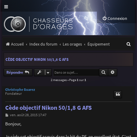
Connexion
R
Accueil
Index du forum
Les orages
Équipement
e
CÈDE OBJECTIF NIKON 50/1,8 G AFS
c
h
Rechercher
Recherche a
Répondre
2 messages • Page
1
sur
1
e
r
Christophe Suarez
Fondateur
c
Cède objectif Nikon 50/1,8 G AFS
h
M
ven. août 28, 2015 17:47
e
e
s
Bonjour,
r
s
a
g
Je cède cet objectif acquis dans le kit du DF, en excellent état. C'est