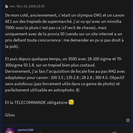
M
ven. févr. 03, 2006 23:35
e
s
De mon coté, anciennement, c'etait un olympus OM1 et un canon
s
AE1 sur des trepieds de supermarché. j'ai vu qu'avec un minolta
a
g
7000i sous la pluie c'est pas ca (cf recit de chasse), mais
e
uniquement avec de la provia 50 (vendu sur un site internet a un
prix defiant toute concurrence : me demander en pv si pas droit à
la pub).
Et puis depuis quelques temps, un 350D avec 18-200 sigma et 70-
300sigma 50 1.8. sur un trepied bien plus costaud.
Dernierement, j'ai fais l'acquisition de focale fixe au pas M42 avec
adaptateur pour canon : 200 3.5 ; 135 2.8 ; 28 2.8 ; 300 4.5. Objectif
sans autofocus (pas forcement utile dans ce genre de photo) et
parfaitement utilisable en astrophoto. 8)
Et la TELECOMMANDE obligatoire
Gilou
a
u
saoneclair