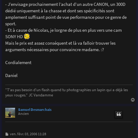
- J’envisage prochainement l’achat d’un autre CANON, un 300D
dédié uniquement à la chasse et dont ses spécificités sont
amplement suffisant point de vue performance pour ce genre de
sport.
- Et à cause de Nicolas, je lorgne de plus en plus vers une cam
SONY HD
Mais le prix est assez conséquent et là va falloir trouver les
arguments nécessaires pour convaincre madame. :?
Cordialement
Daniel
"T'as pas besoin d'un flash quand tu photographies un lapin qui a déjà les
yeux rouges." JC Vandamme
a
u
Samuel Desmarchais
t
Ancien
M
ven. févr. 03, 2006 11:28
e