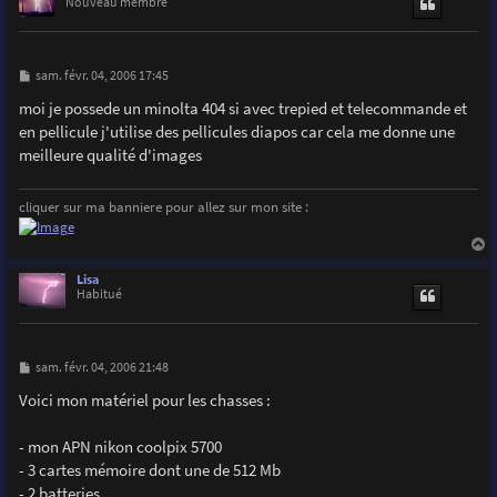
t
Nouveau membre
M
sam. févr. 04, 2006 17:45
e
s
moi je possede un minolta 404 si avec trepied et telecommande et
s
en pellicule j'utilise des pellicules diapos car cela me donne une
a
g
meilleure qualité d'images
e
cliquer sur ma banniere pour allez sur mon site :
a
u
Lisa
t
Habitué
M
sam. févr. 04, 2006 21:48
e
s
Voici mon matériel pour les chasses :
s
a
g
- mon APN nikon coolpix 5700
e
- 3 cartes mémoire dont une de 512 Mb
- 2 batteries