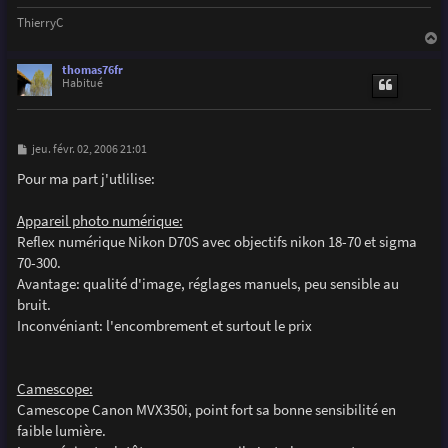
ThierryC
a
u
thomas76fr
t
Habitué
M
jeu. févr. 02, 2006 21:01
e
s
Pour ma part j'utlilise:
s
a
g
Appareil photo numérique:
e
Reflex numérique Nikon D70S avec objectifs nikon 18-70 et sigma
70-300.
Avantage: qualité d'image, réglages manuels, peu sensible au
bruit.
Inconvéniant: l'encombrement et surtout le prix
Camescope:
Camescope Canon MVX350i, point fort sa bonne sensibilité en
faible lumière.