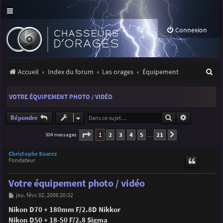
Connexion
R
Accueil
Index du forum
Les orages
Équipement
e
VOTRE ÉQUIPEMENT PHOTO / VIDÉO
c
h
Rechercher
Recherche a
Répondre
e
Page
1
sur
21
1
2
3
4
5
21
304 messages
Suivante
…
r
Christophe Suarez
c
Fondateur
h
Votre équipement photo / vidéo
e
M
jeu. févr. 02, 2006 20:32
e
r
s
Nikon D70 + 180mm F/2.8D Nikkor
s
Nikon D50 + 18-50 F/2.8 Sigma
a