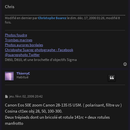
Chris
Modifié en dernier par
Christophe Suarez
le dim. déc. 17, 2006 01:26, modifié 8
fois.
Photos foudre
Trombes marines
Photos aurores boréales
Christophe Suarez photographe - Facebook
@suarezphoto Twitter
D850, D810, et une brochette d'objectifs Sigma
a
u
ThierryC
t
Habitué
M
jeu. févr. 02, 2006 20:42
e
s
Canon Eos 50E zoom Canon 28-135 IS USM. ( polarisant, filtre uv )
s
Cosina ct1ex obj 28, 50, 100-300.
a
g
Deux trépieds dont un bricolé et rotule 141rc + deux rotules
e
manfrotto