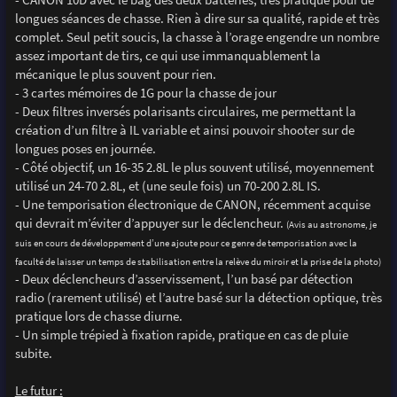
longues séances de chasse. Rien à dire sur sa qualité, rapide et très
complet. Seul petit soucis, la chasse à l’orage engendre un nombre
assez important de tirs, ce qui use immanquablement la
mécanique le plus souvent pour rien.
- 3 cartes mémoires de 1G pour la chasse de jour
- Deux filtres inversés polarisants circulaires, me permettant la
création d’un filtre à IL variable et ainsi pouvoir shooter sur de
longues poses en journée.
- Côté objectif, un 16-35 2.8L le plus souvent utilisé, moyennement
utilisé un 24-70 2.8L, et (une seule fois) un 70-200 2.8L IS.
- Une temporisation électronique de CANON, récemment acquise
qui devrait m’éviter d’appuyer sur le déclencheur.
(Avis au astronome, je
suis en cours de développement d’une ajoute pour ce genre de temporisation avec la
faculté de laisser un temps de stabilisation entre la relève du miroir et la prise de la photo)
- Deux déclencheurs d’asservissement, l’un basé par détection
radio (rarement utilisé) et l’autre basé sur la détection optique, très
pratique lors de chasse diurne.
- Un simple trépied à fixation rapide, pratique en cas de pluie
subite.
Le futur :