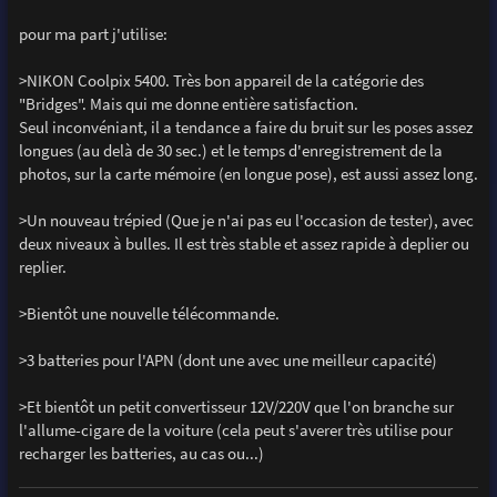
a
g
pour ma part j'utilise:
e
>NIKON Coolpix 5400. Très bon appareil de la catégorie des
"Bridges". Mais qui me donne entière satisfaction.
Seul inconvéniant, il a tendance a faire du bruit sur les poses assez
longues (au delà de 30 sec.) et le temps d'enregistrement de la
photos, sur la carte mémoire (en longue pose), est aussi assez long.
>Un nouveau trépied (Que je n'ai pas eu l'occasion de tester), avec
deux niveaux à bulles. Il est très stable et assez rapide à deplier ou
replier.
>Bientôt une nouvelle télécommande.
>3 batteries pour l'APN (dont une avec une meilleur capacité)
>Et bientôt un petit convertisseur 12V/220V que l'on branche sur
l'allume-cigare de la voiture (cela peut s'averer très utilise pour
recharger les batteries, au cas ou...)