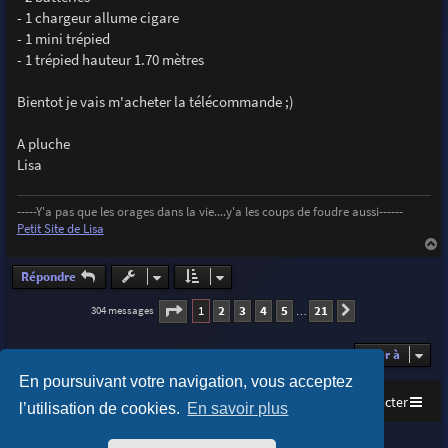
- 1 chargeur allume cigare
- 1 mini trépied
- 1 trépied hauteur 1.70 mètres
Bientot je vais m'acheter la télécommande ;)
A pluche
Lisa
-----Y'a pas que les orages dans la vie....y'a les coups de foudre aussi------
Petit Site de Lisa
a
u
Répondre
t
Page
1
sur
21
1
2
3
4
5
21
304 messages
Suivante
…
Aller à
En poursuivant votre navigation, vous acceptez
Accueil
Index du forum
Nous contacter
l’utilisation de cookies.
En savoir plus
Purplexion style by
Ian Bradley