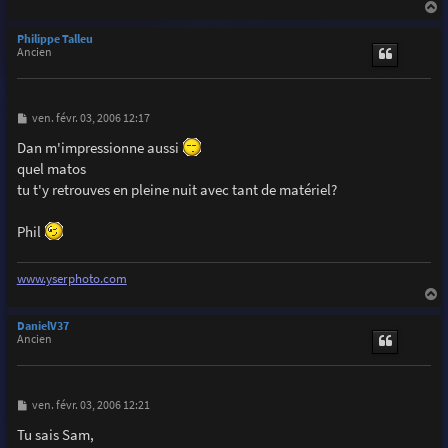
a
u
Philippe Talleu
t
Ancien
M
ven. févr. 03, 2006 12:17
e
s
Dan m'impressionne aussi
s
quel matos
a
g
tu t'y retrouves en pleine nuit avec tant de matériel?
e
Phil
www.yserphoto.com
a
u
DanielV37
t
Ancien
M
ven. févr. 03, 2006 12:21
e
s
Tu sais Sam,
s