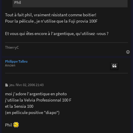
Phil
Tout à fait phil, vraiment résistant comme boitier!
Pour la pélicule , je n'utilise que la Fuji provia 100F
Et vous qui êtes encore à l'argentique, qu'utilisez -vous ?
ThierryC
a
u
Philippe Talleu
t
Ancien
M
jeu. févr. 02, 2006 21:43
e
s
moi j'adore l'argentique en photo
s
j'utilise la Velvia Professionnal 100 F
a
g
et la Sensia 100
e
(en pellicule positive "diapo")
Phil