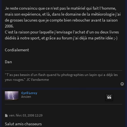
a
g
Je reste convaincu que ce n’est pas le matériel qui fait l’homme,
e
mais son expérience, et là, dans le domaine de la météorologie j’ai
de grosses lacunes que je compte bien reboucher avant la saison
2006.
C’est la raison pour laquelle j’envisage l’achat d’un ou deux livres
dédiés à notre sport, et grâce au forum j’ai déjà ma petite idée ;-)
Cordialement
Dan
"T'as pas besoin d'un flash quand tu photographies un lapin qui a déjà les
yeux rouges." JC Vandamme
a
u
Cyril Leroy
t
Ancien
M
ven. févr. 03, 2006 12:29
e
s
Salut amis chasseurs
s