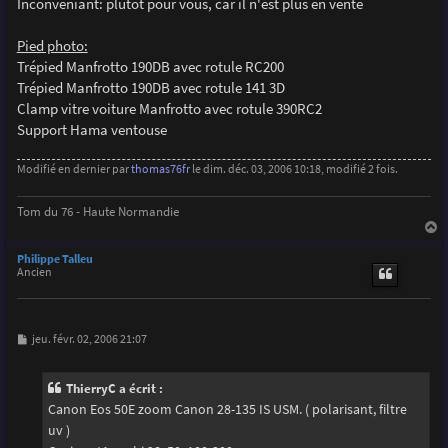
Inconvéniant: plutôt pour vous, car il n'est plus en vente
Pied photo:
Trépied Manfrotto 190DB avec rotule RC200
Trépied Manfrotto 190DB avec rotule 141 3D
Clamp vitre voiture Manfrotto avec rotule 390RC2
Support Hama ventouse
Modifié en dernier par
thomas76fr
le dim. déc. 03, 2006 10:18, modifié 2 fois.
Tom du 76 - Haute Normandie
a
u
Philippe Talleu
t
Ancien
M
jeu. févr. 02, 2006 21:07
e
s
s
ThierryC a écrit :
a
g
Canon Eos 50E zoom Canon 28-135 IS USM. ( polarisant, filtre
e
uv )