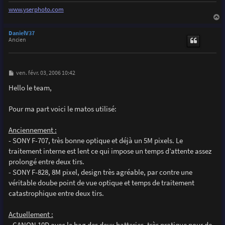
www.yserphoto.com
a
u
DanielV37
t
Ancien
M
ven. févr. 03, 2006 10:42
e
s
Hello le team,
s
a
g
Pour ma part voici le matos utilisé:
e
Anciennement :
- SONY F-707, très bonne optique et déjà un 5M pixels. Le
traitement interne est lent ce qui impose un temps d’attente assez
prolongé entre deux tirs.
- SONY F-828, 8M pixel, design très agréable, par contre une
véritable doube point de vue optique et temps de traitement
catastrophique entre deux tirs.
Actuellement :
- CANON 10D avec le bag des deux batteries, très pratique pour de