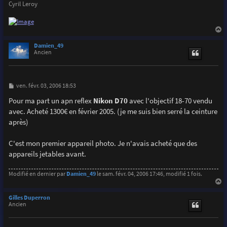
Cyril Leroy
a
u
Damien_49
t
Ancien
M
ven. févr. 03, 2006 18:53
e
s
Pour ma part un apn reflex
Nikon D70
avec l'objectif 18-70 vendu
s
avec. Acheté 1300€ en février 2005. (je me suis bien serré la ceinture
a
g
après)
e
C'est mon premier appareil photo. Je n'avais acheté que des
appareils jetables avant.
Modifié en dernier par
Damien_49
le sam. févr. 04, 2006 17:46, modifié 1 fois.
a
u
Gilles Duperron
t
Ancien