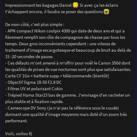
s
Impressionnant tes bagages Daniel
Si avec ça les éclairs
s
t'échappent encore, il faudra se poser des questions
a
g
e
De mon côté, c'est plus simple :
- APN compact Nikon coolpix 4300 qui date de deux ans et qui a
fièrement remplit son rôle de compagnon de chasse par tous les
temps. Deux gros inconvénients cependant : une vitesse de
traitement d'image escargotesque et beaucoup de bruit au delà de
15 -20 secondes de pause.
- Ces défauts m'ont amené à m'offrir pour noêl le Canon 350d dont
les qualités de prises de vue nocturnes sont plus que satisfaisantes.
Carte CF 1Go + batterie supp.+ télécommande (bientôt)
- Objectif Sigma 18-50 F2.8 DC
- Filtres UV et polarisant Cokin
- Trépied Hama Star23 bas de gamme. J'envisage d'en racheter un
plus stable et à fixation rapide.
- Camescope DV Sony (je n'ai pas la référence sous le coude)
donnant une qualité d'image moyenne mais doté d'un zoom très
performant.
Voili, voilou 8)