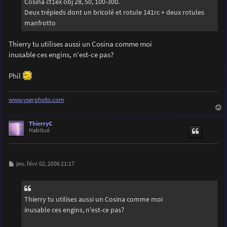
Cosina ct1ex obj 28, 50, 100-300.
Deux trépieds dont un bricolé et rotule 141rc + deux rotules
manfrotto
Thierry tu utilises aussi un Cosina comme moi
inusable ces engins, n'est-ce pas?
Phil
www.yserphoto.com
a
u
ThierryC
t
Habitué
M
jeu. févr. 02, 2006 21:17
e
s
s
a
g
Thierry tu utilises aussi un Cosina comme moi
e
inusable ces engins, n'est-ce pas?