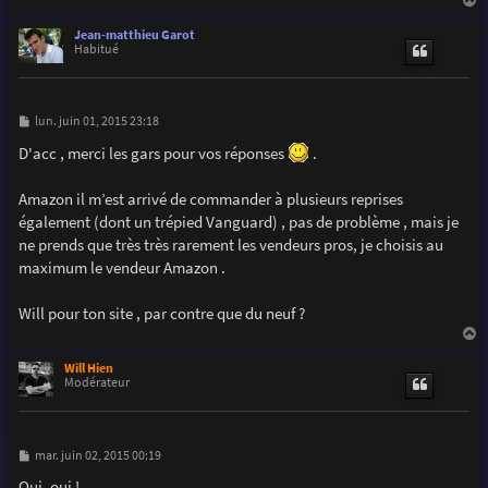
a
u
Jean-matthieu Garot
t
Habitué
M
lun. juin 01, 2015 23:18
e
s
D'acc , merci les gars pour vos réponses
.
s
a
g
Amazon il m’est arrivé de commander à plusieurs reprises
e
également (dont un trépied Vanguard) , pas de problème , mais je
ne prends que très très rarement les vendeurs pros, je choisis au
maximum le vendeur Amazon .
Will pour ton site , par contre que du neuf ?
a
u
Will Hien
t
Modérateur
M
mar. juin 02, 2015 00:19
e
s
Oui, oui !