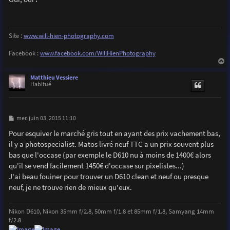
s
a
g
e
Site :
www.will-hien-photography.com
Facebook :
www.facebook.com/WillHienPhotography
a
u
Matthieu Vessiere
t
Habitué
M
mer. juin 03, 2015 11:10
e
s
Pour esquiver le marché gris tout en ayant des prix vachement bas,
s
il y a photospecialist. Matos livré neuf TTC a un prix souvent plus
a
g
bas que l'occase (par exemple le D610 nu à moins de 1400€ alors
e
qu'il se vend facilement 1450€ d'occase sur pixelistes...)
J'ai beau fouiner pour trouver un D610 clean et neuf ou presque
neuf, je ne trouve rien de mieux qu'eux.
Nikon D610, Nikon 35mm f/2.8, 50mm f/1.8 et 85mm f/1.8, Samyang 14mm
f/2.8