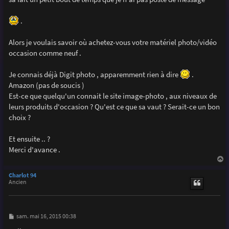
e
.
Alors je voulais savoir où achetez-vous votre matériel photo/vidéo
occasion comme neuf .
Je connais déjà Digit photo , apparemment rien à dire
.
Amazon (pas de soucis )
Est-ce que quelqu'un connait le site image-photo , aux niveaux de
leurs produits d'occasion ? Qu'est ce que sa vaut ? Serait-ce un bon
choix ?
Et ensuite .. ?
Merci d'avance .
a
u
Charlot 94
t
Ancien
M
sam. mai 16, 2015 00:38
e