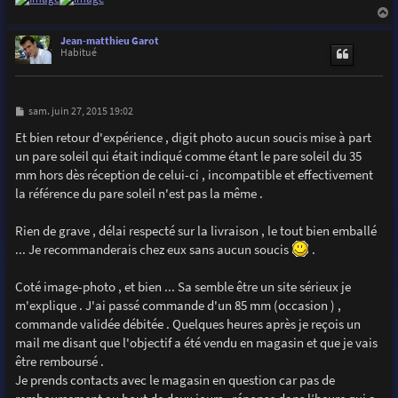
a
u
Jean-matthieu Garot
t
Habitué
M
sam. juin 27, 2015 19:02
e
s
Et bien retour d'expérience , digit photo aucun soucis mise à part
s
un pare soleil qui était indiqué comme étant le pare soleil du 35
a
g
mm hors dès réception de celui-ci , incompatible et effectivement
e
la référence du pare soleil n'est pas la même .
Rien de grave , délai respecté sur la livraison , le tout bien emballé
... Je recommanderais chez eux sans aucun soucis
.
Coté image-photo , et bien ... Sa semble être un site sérieux je
m'explique . J'ai passé commande d'un 85 mm (occasion ) ,
commande validée débitée . Quelques heures après je reçois un
mail me disant que l'objectif a été vendu en magasin et que je vais
être remboursé .
Je prends contacts avec le magasin en question car pas de