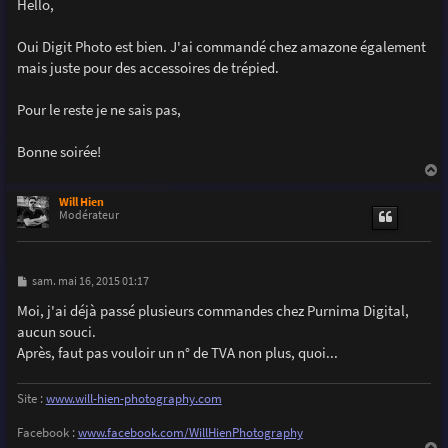
s
Hello,
s
a
g
Oui Digit Photo est bien. J'ai commandé chez amazone également
e
mais juste pour des accessoires de trépied.
Pour le reste je ne sais pas,
Bonne soirée!
a
u
Will Hien
t
Modérateur
M
sam. mai 16, 2015 01:17
e
s
Moi, j'ai déjà passé plusieurs commandes chez Purnima Digital,
s
aucun souci.
a
g
Après, faut pas vouloir un n° de TVA non plus, quoi...
e
Site :
www.will-hien-photography.com
Facebook :
www.facebook.com/WillHienPhotography