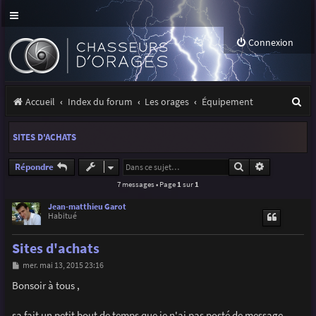
Connexion
R
Accueil
Index du forum
Les orages
Équipement
e
SITES D'ACHATS
c
h
Rechercher
Recherche a
Répondre
7 messages • Page
1
sur
1
e
r
Jean-matthieu Garot
Habitué
c
Sites d'achats
h
M
mer. mai 13, 2015 23:16
e
e
s
Bonsoir à tous ,
r
s
a
g
sa fait un petit bout de temps que je n'ai pas posté de message