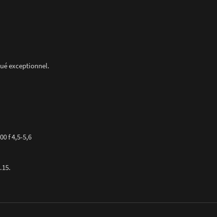
qué exceptionnel.
0 f 4,5-5,6
.15.