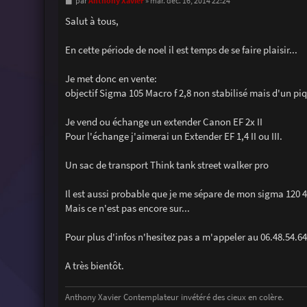
M
Anthony Xavier
par
»
mar. déc. 16, 2014 22:24
e
s
Salut à tous,
s
a
g
En cette période de noel il est temps de se faire plaisir...
e
Je met donc en vente:
objectif Sigma 105 Macro f 2,8 non stabilisé mais d'un pi
Je vend ou échange un extender Canon EF 2x II
Pour l'échange j'aimerai un Extender EF 1,4 II ou III.
Un sac de transport Think tank street walker pro
Il est aussi probable que je me sépare de mon sigma 120 40
Mais ce n'est pas encore sur...
Pour plus d'infos n'hesitez pas a m'appeler au 06.48.54.64
A très bientôt.
Anthony Xavier Contemplateur invétéré des cieux en colère.