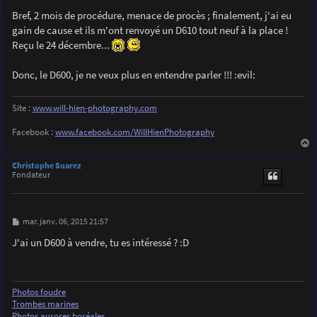
Bref, 2 mois de procédure, menace de procès ; finalement, j'ai eu
gain de cause et ils m'ont renvoyé un D610 tout neuf à la place !
Reçu le 24 décembre...
Donc, le D600, je ne veux plus en entendre parler !!! :evil:
Site :
www.will-hien-photography.com
Facebook :
www.facebook.com/WillHienPhotography
a
u
Christophe Suarez
t
Fondateur
M
mar. janv. 06, 2015 21:57
e
s
J'ai un D600 à vendre, tu es intéressé ? :D
s
a
g
e
Photos foudre
Trombes marines
Photos aurores boréales