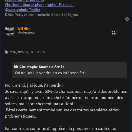
Christophe Suarez photographe - Facebook
@suarezphoto Twitter
D850, D810, et une brochette d'objectifs Sigma
a
u
Will Hien
t
Modérateur
M
mar. janv. 06, 2015 23:39
e
s
s
Christophe Suarez a écrit :
a
g
J'ai un D600 à vendre, tu es intéressé ? :D
e
Non, merci, j'ai joué, j'ai perdu !
Je savais qu'il y avait 50% de chances pour que j'aie des problèmes
avec ce truc quand je l'ai acheté l'année dernière au moment des
soldes, mais franchement, pas autant !
J'étais certainement tombé sur une des toutes premières séries
problématiques...
Par contre, je continue d'apprécier la puissance du capteur du