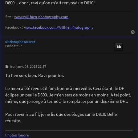
D600... donc, ravi qu'on m'ait renvoyé un D610 !
Site :
www.will-hien-photography.com
Facebook :
www.facebook.com/WillHienPhotography
a
u
Christophe Suarez
t
Fondateur
M
jeu. janv. 08, 2015 22:57
e
s
Tu t'en sors bien. Ravi pour toi.
s
a
g
Le mien a été revu et il fonctionne à merveille. Ceci étant, le DF
e
éclipse un peu le D600. Je m'en sers de moins en moins. A tel point,
même, que je songe à terme à le remplacer par un deuxième DF...
Pour revenir au fil, je ne lis que des éloges sur le D810. Belle
réussite.
Photos foudre