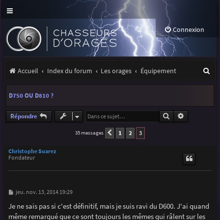
Connexion
R
Accueil
Index du forum
Les orages
Équipement
e
D750 OU D810 ?
c
h
Rechercher
Recherche a
Répondre
e
1
2
3
35 messages
Précédente
r
Christophe Suarez
Fondateur
c
h
e
M
jeu. nov. 13, 2014 19:29
e
r
s
Je ne sais pas si c'est définitif, mais je suis ravi du D600. J'ai quand
s
même remarqué que ce sont toujours les mêmes qui râlent sur les
a