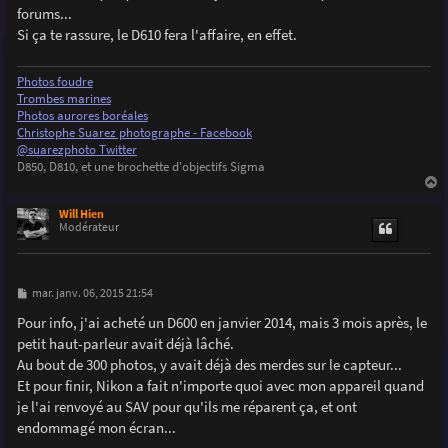
g
forums...
e
Si ça te rassure, le D610 fera l'affaire, en effet.
Photos foudre
Trombes marines
Photos aurores boréales
Christophe Suarez photographe - Facebook
@suarezphoto Twitter
D850, D810, et une brochette d'objectifs Sigma
a
u
Will Hien
t
Modérateur
M
mar. janv. 06, 2015 21:54
e
s
Pour info, j'ai acheté un D600 en janvier 2014, mais 3 mois après, le
s
petit haut-parleur avait déjà lâché.
a
g
Au bout de 300 photos, y avait déjà des merdes sur le capteur...
e
Et pour finir, Nikon a fait n'importe quoi avec mon appareil quand
je l'ai renvoyé au SAV pour qu'ils me réparent ça, et ont
endommagé mon écran...