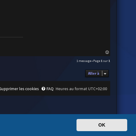
H
a
1 message • Page
1
sur
1
u
t
Aller à
Supprimer les cookies
FAQ
Heures au format
UTC+02:00
OK