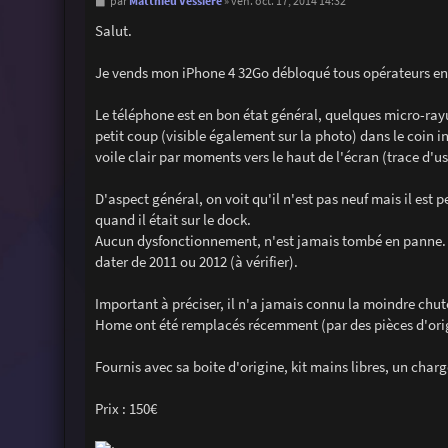
M
Matthieu Vessiere
par
»
ven. oct. 17, 2014 14:32
e
s
Salut.
s
a
g
Je vends mon iPhone 4 32Go débloqué tous opérateurs en 
e
Le téléphone est en bon état général, quelques micro-rayures
petit coup (visible également sur la photo) dans le coin i
voile clair par moments vers le haut de l'écran (trace d
D'aspect général, on voit qu'il n'est pas neuf mais il est
quand il était sur le dock.
Aucun dysfonctionnement, n'est jamais tombé en panne. J'a
dater de 2011 ou 2012 (à vérifier).
Important à préciser, il n'a jamais connu la moindre chute,
Home ont été remplacés récemment (par des pièces d'origi
Fournis avec sa boite d'origine, kit mains libres, un charg
Prix : 150€