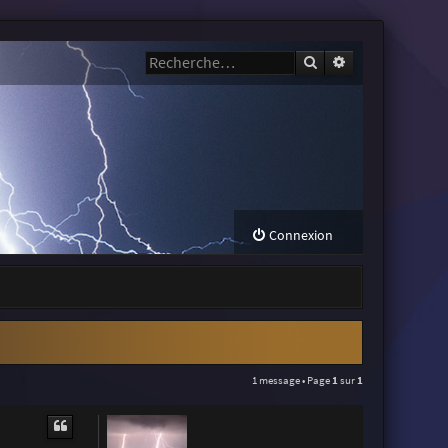
Rechercher
Recherche avanc
Connexion
1 message • Page
1
sur
1