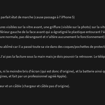
parfait état de marche (cause passage à l'iPhone 5)
 visibles sur la vitre avant, une griffure (visible sur la photo) sur la vitr
nférieur gauche de la face avant qui a égratigné le plastique entourant l'
'usure normale, pas dérangeant et n'altère aucunement le fonctionnement)
 peu abîmé car il a passé toute sa vie dans des coques/pochettes de protect
i pas la facture sous la main mais je dois pouvoir la retrouver. Le télé
 ni le moindre bris d'écran (qui est donc d'origine), et la batterie ainsi 
nes, et fait par un professionnel agréé Apple).
eur et un câble (chargeur et câble pas d'origine).