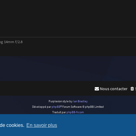
ng 14mm f/2.8
Nous contacter
Purplexion style by
Ian Bradley
Développé par
phpBB
® Forum Software © phpBB Limited
Traduit par
phpBB-fr.com
Confidentialité
|
Conditions
 de cookies.
En savoir plus