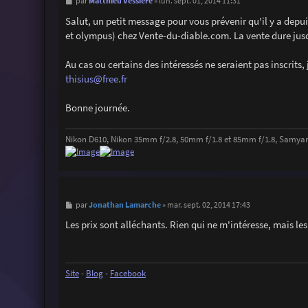
M
Matthieu Vessiere
par
»
lun. sept. 01, 2014 11:31
e
s
Salut, un petit message pour vous prévenir qu'il y a depui
s
et olympus) chez Vente-du-diable.com. La vente dure jus
a
g
e
Au cas ou certains des intéressés ne seraient pas inscrits,
thisius@free.fr
Bonne journée.
Nikon D610, Nikon 35mm f/2.8, 50mm f/1.8 et 85mm f/1.8, Samya
M
Jonathan Lamarche
par
»
mar. sept. 02, 2014 17:43
e
s
Les prix sont alléchants. Rien qui ne m'intéresse, mais les
s
a
g
e
Site
-
Blog
-
Facebook