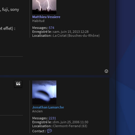
 fuji, sony
Matthieu Vessiere
Habitué
 effet) :
Messages :
574
Enregistré le :
sam. juin 15, 2013 12:28
Localisation :
La Ciotat (Bouches-du-Rhône)
H
a
u
t
Jonathan Lamarche
Ancien
Messages :
2231
Enregistré le :
dim. juin 25, 2006 11:30
Localisation :
Clermont-Ferrand (63)
C
Contact :
o