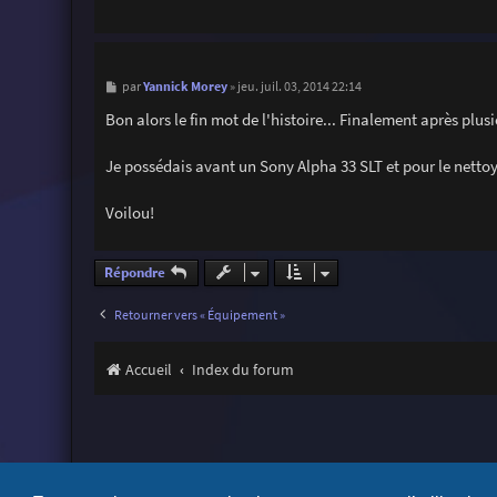
M
Yannick Morey
par
»
jeu. juil. 03, 2014 22:14
e
s
Bon alors le fin mot de l'histoire... Finalement après plusi
s
a
g
Je possédais avant un Sony Alpha 33 SLT et pour le nettoyag
e
Voilou!
Répondre
Retourner vers « Équipement »
Accueil
Index du forum