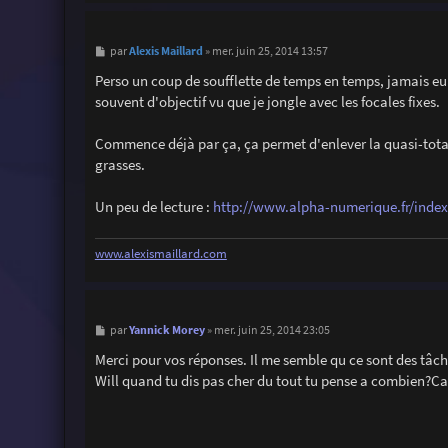
M
Alexis Maillard
par
»
mer. juin 25, 2014 13:57
e
s
Perso un coup de soufflette de temps en temps, jamais eu 
s
souvent d'objectif vu que je jongle avec les focales fixes.
a
g
e
Commence déjà par ça, ça permet d'enlever la quasi-totalité
grasses.
Un peu de lecture :
http://www.alpha-numerique.fr/index.
www.alexismaillard.com
M
Yannick Morey
par
»
mer. juin 25, 2014 23:05
e
s
Merci pour vos réponses. Il me semble qu ce sont des tâch
s
Will quand tu dis pas cher du tout tu pense a combien?Car
a
g
e