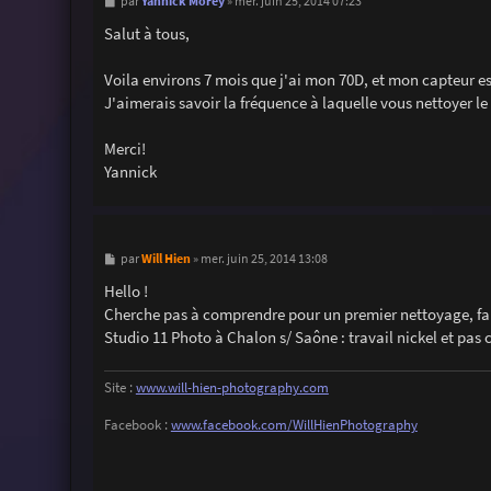
M
Yannick Morey
par
»
mer. juin 25, 2014 07:23
e
s
Salut à tous,
s
a
g
Voila environs 7 mois que j'ai mon 70D, et mon capteur es
e
J'aimerais savoir la fréquence à laquelle vous nettoyer le v
Merci!
Yannick
M
Will Hien
par
»
mer. juin 25, 2014 13:08
e
s
Hello !
s
Cherche pas à comprendre pour un premier nettoyage, fais
a
g
Studio 11 Photo à Chalon s/ Saône : travail nickel et pas c
e
Site :
www.will-hien-photography.com
Facebook :
www.facebook.com/WillHienPhotography