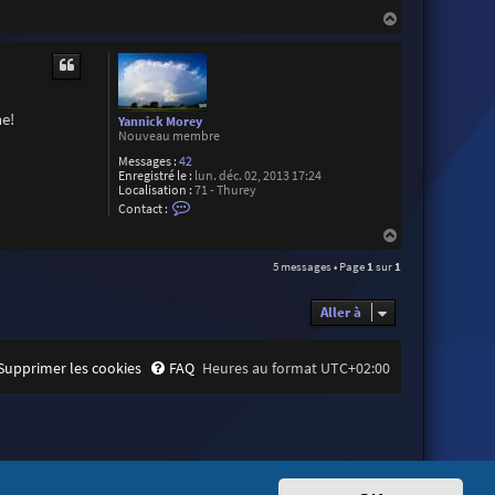
o
n
H
t
a
a
u
c
t
t
e
r
Y
he!
Yannick Morey
a
Nouveau membre
n
n
Messages :
42
i
Enregistré le :
lun. déc. 02, 2013 17:24
c
Localisation :
71 - Thurey
k
C
Contact :
M
o
o
n
H
r
t
a
e
a
5 messages • Page
1
sur
1
u
y
c
t
t
e
Aller à
r
Y
a
n
Supprimer les cookies
FAQ
Heures au format
UTC+02:00
n
i
c
k
M
o
r
e
y