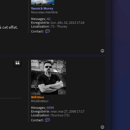
Yannick Morey
Nouveau membre
Messages :
42
Enregistré le :
lun. déc. 02, 2013 17:24
 cet effet.
Localisation :
71 - Thurey
C
Contact :
o
n
t
a
c
H
t
a
e
u
r
t
Y
a
n
n
i
c
k
M
o
Will Hien
r
Modérateur
e
y
Messages :
6099
Enregistré le :
mar. mai 27, 2008 17:17
Localisation :
Tournus (71)
C
Contact :
o
n
H