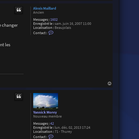
t
a
a
u
c
Alexis Maillard
t
t
Ancien
e
Messages :
1602
r
Enregistré le :
sam. juin 16, 2007 11:00
W
de changer
Localisation :
Beaujolais
i
C
l
Contact :
o
l
n
H
t
nt les
i
a
e
c
n
t
e
r
A
l
e
x
H
i
s
a
M
u
a
t
i
l
l
a
Yannick Morey
r
Nouveau membre
d
Messages :
42
Enregistré le :
lun. déc. 02, 2013 17:24
Localisation :
71 - Thurey
C
Contact :