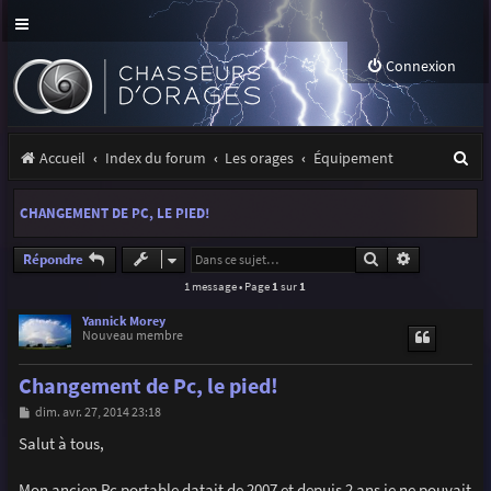
Connexion
R
Accueil
Index du forum
Les orages
Équipement
e
CHANGEMENT DE PC, LE PIED!
c
h
Rechercher
Recherche a
Répondre
1 message • Page
1
sur
1
e
r
Yannick Morey
Nouveau membre
c
Changement de Pc, le pied!
h
M
dim. avr. 27, 2014 23:18
e
e
s
Salut à tous,
r
s
a
g
Mon ancien Pc portable datait de 2007 et depuis 2 ans je ne pouvait