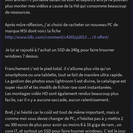
e
plus monter mes vidéos a cause de la Hd qui consomme beaucoup
de ressources.
Après mûre réflexion, j'ai choisi de racheter un nouveau PC de
marque MSI dont voici la fiche
http://www.ldlc.com/comment/c4265/p2013 ... r3-offert/
Je lui ai rajouté à l'achat un SSD de 240g pour faire trourner
windows 7 dessus.
Franchement c'est le pied total. il s'allume plus vite qu'un
smartphone ou une tablette, tout se fait de manière ultra rapide.
La gestion des photos sous lightroom 5 est divine, le catalogue est
super réactif et les modifs de fichier raw sont instantanées.
Les montages vidéo HD sont également rendus beaucoup plus
facile, car il n y a aucune saccade, aucun ralentissement.
Bref, j'ai hésité car le coût est tout de même important, mais si
comme moi vous devez changer de PC, n'hésitez pas à y mettre 2
ou 300 euros de plus pour avoir au moins 8 à 16 giga de ram , un
core I7, et surtout un SSD pour faire tourner windows. C'est le jour