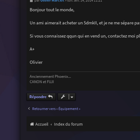
M
Olivier Marciot
par
»
lun. avr. 14, 2014 11:21
e
s
Bonjour tout le monde,
s
a
g
Un ami aimerait acheter un 5dmkII, et je ne me sépare pas
e
Si vous connaissez qqun qui en vend un, contactez moi pl
A+
Olivier
Anciennement Phoenix...
CANON et FUJI
Répondre
Retourner vers « Équipement »
Accueil
Index du forum