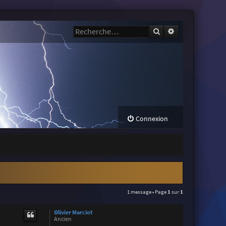
Rechercher
Recherche avanc
Connexion
1 message • Page
1
sur
1
Olivier Marciot
Ancien