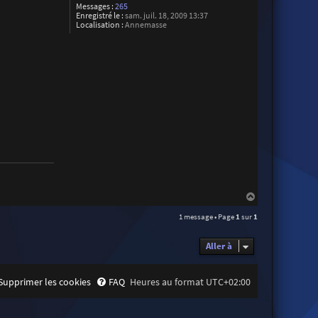
Messages :
265
Enregistré le :
sam. juil. 18, 2009 13:37
Localisation :
Annemasse
H
a
1 message • Page
1
sur
1
u
t
Aller à
Supprimer les cookies
FAQ
Heures au format
UTC+02:00