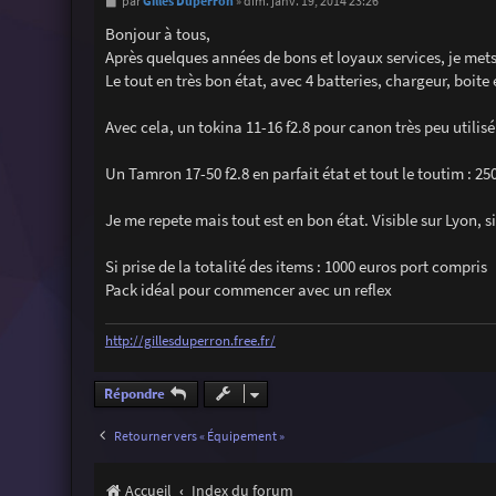
M
Gilles Duperron
par
»
dim. janv. 19, 2014 23:26
e
s
Bonjour à tous,
s
Après quelques années de bons et loyaux services, je mets
a
g
Le tout en très bon état, avec 4 batteries, chargeur, boite 
e
Avec cela, un tokina 11-16 f2.8 pour canon très peu utilisé
Un Tamron 17-50 f2.8 en parfait état et tout le toutim : 25
Je me repete mais tout est en bon état. Visible sur Lyon, s
Si prise de la totalité des items : 1000 euros port compris
Pack idéal pour commencer avec un reflex
http://gillesduperron.free.fr/
Répondre
Retourner vers « Équipement »
Accueil
Index du forum