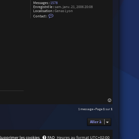
Messages :
1578
Enregistré le :
sam. janv. 21, 2006 20:08
Localisation :
Genas Lyon
C
Contact :
o
n
t
a
c
t
e
r
G
i
l
l
e
s
D
u
p
e
r
r
o
H
n
a
1 message • Page
1
sur
1
u
t
Aller à
Supprimer les cookies
FAQ
Heures au format
UTC+02:00