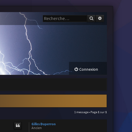
Rechercher
Recherche avanc
Connexion
1 message • Page
1
sur
1
Gilles Duperron
Ancien