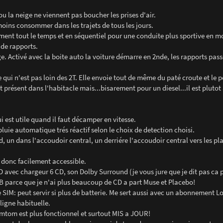
ou la neige ne viennent pas boucher les prises d'air.
ins consommer dans les trajets de tous les jours.
ment tout le temps et en séquentiel pour une conduite plus sportive en m
 de rapports.
e. Activé avec la boite auto la voiture démarre en 2nde, les rapports pass
 qui n'est pas loin des 2T. Elle envoie tout de même du paté croute et le p
t présent dans l'habitacle mais...bisarement pour un diesel...il est plutot
 est utile quand il faut décamper en vitesse.
luie automatique trés réactif selon le choix de detection choisi.
, un dans l'accoudoir central, un derriére l'accoudoir central vers les pla
r donc facilement accessible.
D avec chargeur 6 CD, son Dolby Surround (je vous jure que je dit pas ca p
SB parce que je n'ai plus beaucoup de CD a part Muse et Placebo!
e SIM: peut servir si plus de batterie. Me sert aussi avec un abonnement 
ligne habituelle.
omtom est plus fonctionnel et surtout MIS a JOUR!