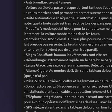
- Anti brouillard avant / arrière
- Voiture surélevée: passe presque partout tant que l'eau 
- 4 roues motrices semi permanent: permet surement de mo
- Boite Automatique et séquentielle: automatique quasie
noter que la boite auto est trés réactive lors des passages
- Mode "W": mode spécial hivers pour la conduite sur neig
lentement, la voiture monte moins dans les tours.
- Motorisation: 185ch diesel. Un vrai plus pour une voiture
fait presque pas ressentir. Le bruit moteur est relativemen
entendre (j'en revient pas de dire un truc pareil).
- Siéges Chauffant: haaaaa les vêtements sont vite sec!
- Désembuage: extremement rapide sur le pare brise ce qui
- Essuis Glace: trés rapide a leur maximum. Détecteur de p
- Allume Cigare: Au nombre de 3. Un sur le tableau de bord
(que je n'ai pas.
- Prise 220v: a l'arriére du coffre et légèrement en hauteu
- Sono: radio avec 3x 6 fréquences a mémoriser, lecteur C
J'installerais bientôt un cable d'adaptation iphone et U
- Téléphone intégré dans l'habitacle en insérant une cart
pour avoir un opérateur différent si pas de réseau avec la 
- GPS intégré et rentre dans le tableau de bord: un bon T