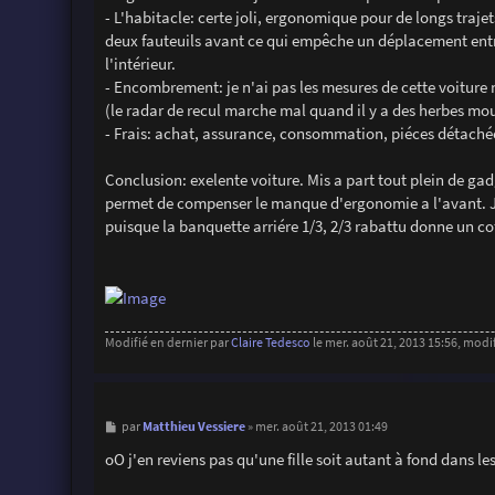
- L'habitacle: certe joli, ergonomique pour de longs traj
deux fauteuils avant ce qui empêche un déplacement entre
l'intérieur.
- Encombrement: je n'ai pas les mesures de cette voiture
(le radar de recul marche mal quand il y a des herbes moui
- Frais: achat, assurance, consommation, piéces détachées
Conclusion: exelente voiture. Mis a part tout plein de gadg
permet de compenser le manque d'ergonomie a l'avant. J'o
puisque la banquette arriére 1/3, 2/3 rabattu donne un cof
Modifié en dernier par
Claire Tedesco
le mer. août 21, 2013 15:56, modifi
M
Matthieu Vessiere
par
»
mer. août 21, 2013 01:49
e
s
oO j'en reviens pas qu'une fille soit autant à fond dans l
s
a