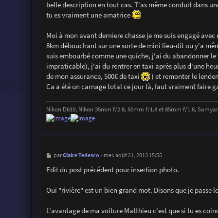
g
belle description en tout cas. T'as même conduit dans une 
e
tu es vraiment une amatrice
Moi à mon avant derniere chasse je me suis engagé avec 
8km débouchant sur une sorte de mini lieu-dit ou y'a même p
suis embourbé comme une quiche, j'ai du abandonner le 
impraticable), j'ai du rentrer en taxi après plus d'une h
de mon assurance, 500€ de taxi
) et remonter le lende
Ca a été un carnage total ce jour là, faut vraiment faire 
Nikon D610, Nikon 35mm f/2.8, 50mm f/1.8 et 85mm f/1.8, Samya
M
Claire Tedesco
par
»
mer. août 21, 2013 15:55
e
s
Edit du post précédent pour insertion photo.
s
a
g
Oui "rivière" est un bien grand mot. Disons que je passe 
e
L'avantage de ma voiture Matthieu c'est que si tu es coin