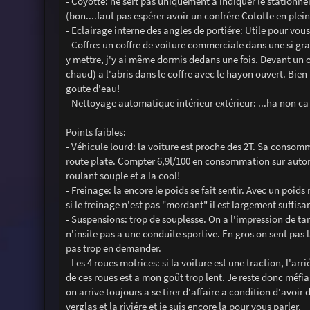
- Coyotte: ne sert pas uniquement a indiquer le stationn
(bon....faut pas espérer avoir un confrére Cototte en ple
- Eclairage interne des angles de portiére: Utile pour vou
- Coffre: un coffre de voiture commerciale dans une si gr
y mettre, j'y ai même dormis dedans une fois. Devant un 
chaud) a l'abris dans le coffre avec le hayon ouvert. Bien
goute d'eau!
- Nettoyage automatique intérieur extérieur: ...ha non ca
Points faibles:
- Véhicule lourd: la voiture est proche des 2T. Sa consom
route plate. Compter 6,9l/100 en consommation sur aut
roulant souple et a la cool!
- Freinage: la encore le poids se fait sentir. Avec un poids
si le freinage n'est pas "mordant" il est largement suffisa
- Suspensions: trop de souplesse. On a l'impression de tan
n'insite pas a une conduite sportive. En gros on sent pas 
pas trop en demander.
- Les 4 roues motrices: si la voiture est une traction, l
de ces roues est a mon goût trop lent. Je reste donc méf
on arrive toujours a se tirer d'affaire a condition d'avoir d
verglas et la riviére et je suis encore la pour vous parler.