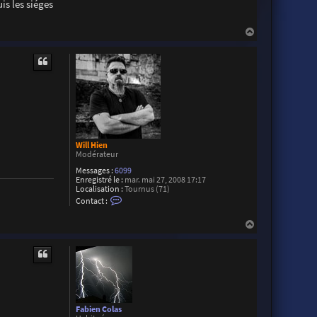
is les siéges
H
a
u
t
Will Hien
Modérateur
Messages :
6099
Enregistré le :
mar. mai 27, 2008 17:17
Localisation :
Tournus (71)
C
Contact :
o
n
H
t
a
a
c
u
t
t
e
r
W
i
l
l
Fabien Colas