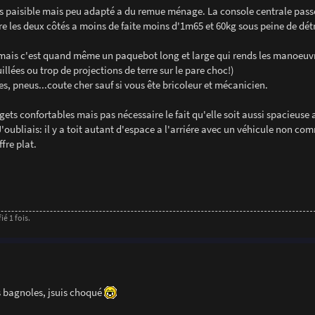
ets paisible mais peu adapté a du remue ménage. La console centrale passe
 les deux côtés a moins de faite moins d'1m65 et 60kg sous peine de dét
 mais c'est quand même un paquebot long et large qui rends les manoeuvre
llées ou trop de projections de terre sur le pare choc!)
, pneus...coute cher sauf si vous ête bricoleur et mécanicien.
ets confortables mais pas nécessaire le fait qu'elle soit aussi spacieuse a
ubliais: il y a toit autant d'espace a l'arriére avec un véhicule non co
fre plat.
é 1 fois.
es bagnoles, jsuis choqué