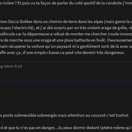
rivière ? Et puis vu ta façon de parler du coté sportif de la conduite j'i
mon Dacia Dokker dans un chemin de terre dans les alpes (mais genre le 
as l'electricité), et j'ai été surpris par un très violent orage de grêle, r
véhicule car la dépanneuse a refusé de monter me chercher (route inno
eure de marche sous une orage et une pluie battante en forêt. (heureusemen
main récuperer la voiture qu'un paysant m'a gentilment sorti de là avec s
gaffe avec ça, d'une simple chasse ca peut vite devenir très dangereux.
ng 14mm f/2.8
les ponts submersible submergés mais attention au courant c'est traitre!
cé et que tu n'es pas en danger....tu peux dormir dedant (ptetre même qu