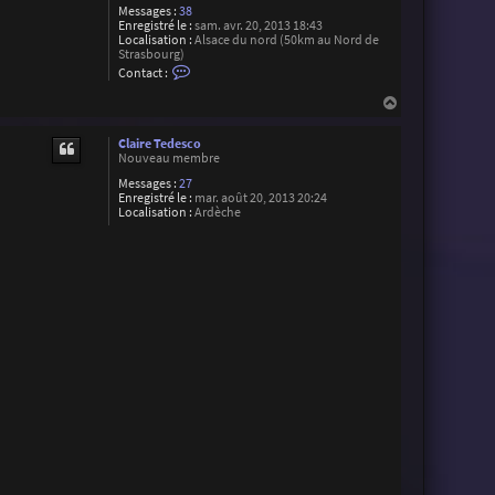
Messages :
38
Enregistré le :
sam. avr. 20, 2013 18:43
Localisation :
Alsace du nord (50km au Nord de
Strasbourg)
C
Contact :
o
n
H
t
a
a
u
c
Claire Tedesco
t
t
Nouveau membre
e
r
Messages :
27
G
Enregistré le :
mar. août 20, 2013 20:24
u
Localisation :
Ardèche
i
l
l
a
u
m
e
S
c
h
e
i
b