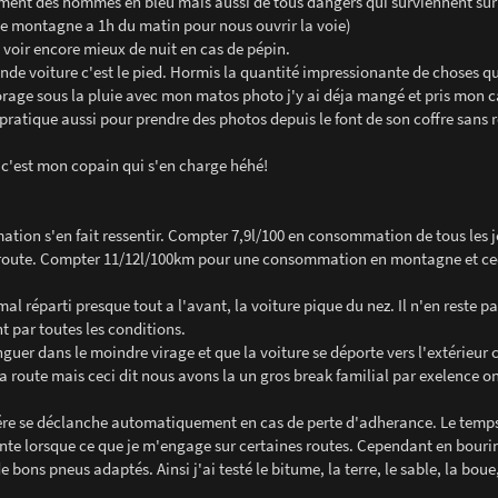
ement des hommes en bleu mais aussi de tous dangers qui surviennent sur 
ine montagne a 1h du matin pour nous ouvrir la voie)
s voir encore mieux de nuit en cas de pépin.
ande voiture c'est le pied. Hormis la quantité impressionante de choses qu
orage sous la pluie avec mon matos photo j'y ai déja mangé et pris mon c
 pratique aussi pour prendre des photos depuis le font de son coffre sans 
 c'est mon copain qui s'en charge héhé!
mation s'en fait ressentir. Compter 7,9l/100 en consommation de tous les j
oroute. Compter 11/12l/100km pour une consommation en montagne et ce
 mal réparti presque tout a l'avant, la voiture pique du nez. Il n'en reste 
nt par toutes les conditions.
guer dans le moindre virage et que la voiture se déporte vers l'extérieur 
la route mais ceci dit nous avons la un gros break familial par exelence o
'arriére se déclanche automatiquement en cas de perte d'adherance. Le temp
iante lorsque ce que je m'engage sur certaines routes. Cependant en bour
e bons pneus adaptés. Ainsi j'ai testé le bitume, la terre, le sable, la boue,