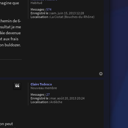
mmagine que
Habitué
Messages :
574
Enregistré le :
sam. juin 15, 2013 12:28
Localisation :
La Ciotat (Bouches-du-Rhône)
chemin de 6-
ésultat je me
ndée devenue
t aux frais
on buldozer.
H
a
u
Claire Tedesco
t
Nouveau membre
Messages :
27
Enregistré le :
mar. août 20, 2013 20:24
Localisation :
Ardèche
'on peut