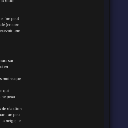
la route
e l'on peut
afé (encore
recevoir une
ours sur
ci en
pas moins que
ce qui
n ne peux
s de réaction
inant un peu
 la neige, le