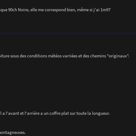
ique 90ch Noire, elle me correspond bien, même si j'ai 1m97
oiture sous des conditions météos varriées et des chemins "originaux".
 a l'avant et l'arriére a un coffre plat sur toute la longueur.
 montagneuses.