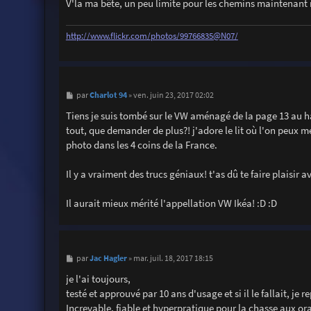
V'la ma bête, un peu limite pour les chemins maintenant 
e
http://www.flickr.com/photos/99766835@N07/
M
Charlot 94
par
»
ven. juin 23, 2017 02:02
e
s
Tiens je suis tombé sur le VW aménagé de la page 13 au has
s
tout, que demander de plus?! j'adore le lit où l'on peux m
a
g
photo dans les 4 coins de la France.
e
Il y a vraiment des trucs géniaux! t'as dû te faire plaisir a
Il aurait mieux mérité l'appellation VW Ikéa! :D :D
M
Jac Hagler
par
»
mar. juil. 18, 2017 18:15
e
s
je l'ai toujours,
s
testé et approuvé par 10 ans d'usage et si il le fallait, je
a
g
Increvable, fiable et hyperpratique pour la chasse aux or