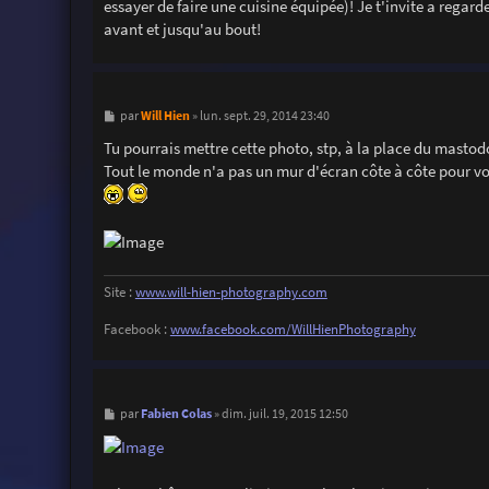
essayer de faire une cuisine équipée)! Je t'invite a regard
avant et jusqu'au bout!
M
Will Hien
par
»
lun. sept. 29, 2014 23:40
e
s
Tu pourrais mettre cette photo, stp, à la place du mastod
s
Tout le monde n'a pas un mur d'écran côte à côte pour voi
a
g
e
Site :
www.will-hien-photography.com
Facebook :
www.facebook.com/WillHienPhotography
M
Fabien Colas
par
»
dim. juil. 19, 2015 12:50
e
s
s
a
g