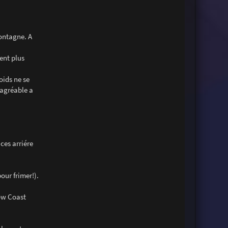
ontagne. A
ent plus
oids ne se
 agréable a
ces arriére
our frimer!).
Low Coast