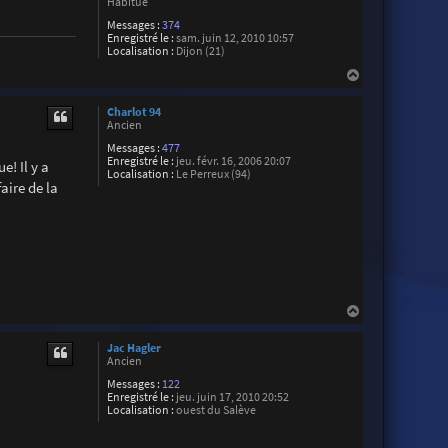
H
Habitué
i
Messages :
374
e
Enregistré le :
sam. juin 12, 2010 10:57
n
Localisation :
Dijon (21)
H
a
u
Charlot 94
t
Ancien
Messages :
477
Enregistré le :
jeu. févr. 16, 2006 20:07
e! Il y a
Localisation :
Le Perreux (94)
aire de la
H
a
u
Jac Hagler
t
Ancien
Messages :
122
Enregistré le :
jeu. juin 17, 2010 20:52
Localisation :
ouest du Salève