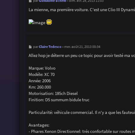
M
Guillaume Scheib
par
»
dim. avr. 28, 2013 11:03
e
s
La mienne, ma première voiture. C'est une Clio III Dynam
s
a
g
e
M
Claire Tedesco
par
»
mer. août 21, 2013 00:34
e
s
Allez hop je déterre un peu ce topic pour avoir testé ma v
s
a
g
Marque: Volvo
e
Modéle: XC 70
Année: 2006
Km: 260.000
Motorisation: 185ch Diesel
Finition: D5 summum bidule truc
Particularité: véhicule commercial. Il n'y a que les fauteuil
Avantages:
- Phares Xenon Directionnel: trés confortable sur routes