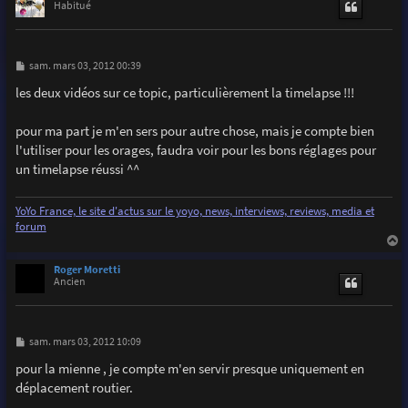
t
Habitué
M
sam. mars 03, 2012 00:39
e
s
les deux vidéos sur ce topic, particulièrement la timelapse !!!
s
a
g
pour ma part je m'en sers pour autre chose, mais je compte bien
e
l'utiliser pour les orages, faudra voir pour les bons réglages pour
un timelapse réussi ^^
YoYo France, le site d'actus sur le yoyo, news, interviews, reviews, media et
forum
a
u
Roger Moretti
t
Ancien
M
sam. mars 03, 2012 10:09
e
s
pour la mienne , je compte m'en servir presque uniquement en
s
déplacement routier.
a
g