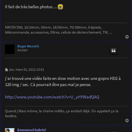
e
s
Il fait de très belles photos ...
s
a
g
e
NIKON D90, 10/24mm, 50mm, 18/55mm, 70/300mm, trépieds,
télécommande, accessoires, filtres, cellule de déclenchement, TW, ...
a
u
Roger Moretti
t
Ancien
M
jeu. mars 01, 2012 13:51
e
s
j'ai trouvé une vidéo faite en slow motion avec une gopro HD2 à
s
120 img / sec. Cà pourrait être pas mal je pense.
a
g
e
http://www.youtube.com/watch?v=U_yHYWadQAQ
Quand j'étais môme, la chaîne météo, ça existait déjà. On appelait ça la
fenêtre.
a
u
Emmanuel Gabriel