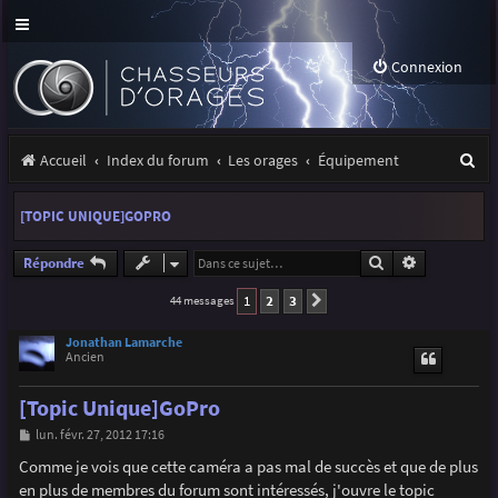
Connexion
R
Accueil
Index du forum
Les orages
Équipement
e
[TOPIC UNIQUE]GOPRO
c
h
Rechercher
Recherche a
Répondre
e
1
2
3
44 messages
Suivante
r
Jonathan Lamarche
Ancien
c
h
[Topic Unique]GoPro
e
M
lun. févr. 27, 2012 17:16
e
r
s
Comme je vois que cette caméra a pas mal de succès et que de plus
s
en plus de membres du forum sont intéressés, j'ouvre le topic
a