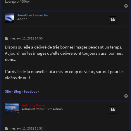
Lowepro 400Aw
a
u
Jonathan Lamarche
t
Ancien
M
mer. avr. 11, 2012 14:55
e
s
Disons qu'elle a délivré de très bonnes images pendant un temps.
s
Aujourd'hui les images qu'elle délivre sont toujours aussi bonnes,
a
g
donc...
e
L'arrivée de la nouvelle lui a mis un coup de vieux, surtout pour les
vidéos de nuit.
Site
-
Blog
-
Facebook
a
u
Anthony Xavier
t
Administrateur - Site Admin
M
mer. avr. 11, 2012 15:53