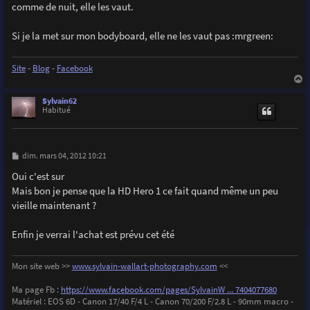
comme de nuit, elle les vaut.
Si je la met sur mon bodyboard, elle ne les vaut pas :mrgreen:
Site
-
Blog
-
Facebook
a
u
Sylvain62
t
Habitué
M
dim. mars 04, 2012 10:21
e
s
Oui c'est sur
s
Mais bon je pense que la HD Hero 1 ce fait quand même un peu
a
g
vieille maintenant ?
e
Enfin je verrai l'achat est prévu cet été
Mon site web >>
www.sylvain-wallart-photography.com
<<
Ma page Fb :
https://www.facebook.com/pages/SylvainW ... 7404077680
Matériel : EOS 6D - Canon 17/40 F/4 L - Canon 70/200 F/2.8 L - 90mm macro -