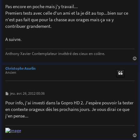
e
s
Pas encore en poche mais j'y travail...
s
Premiers tests avec celle d'un ami et la je dit au top...bien sur ce
a
g
n'est pas fait que pour la chasse aux orages mais ça va y
e
contribuer grandement.
A suivre.
Anthony Xavier Contemplateur invétéré des cieux en colère.
a
u
Christophe Asselin
t
Ancien
M
jeu. avr. 26, 2012 00:36
e
s
Pour info, j'ai investi dans la Gopro HD 2. J'espère pouvoir la tester
s
en contexte orageux dès les prochains jours. Je vous dirai ce que
a
g
j'en pense...
e
a