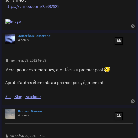
https://vimeo.com/25892922
a
u
Jonathan Lamarche
t
Ancien
M
mer. févr. 29, 2012 09:59
e
s
Merci pour ces remarques, ajoutées au premier post
s
a
g
Ajout d'autres éléments au premier post, également.
e
Site
-
Blog
-
Facebook
a
u
Romain Viviani
t
Ancien
M
mer. févr. 29, 2012 14:02