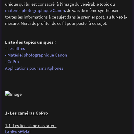
g
unique qui lui est consacré, à l'image du vénérable topic du
e
matériel photographique Canon
. Je vais de même synthétiser
toutes les informations à ce sujet dans le premier post, au fur-et-à-
mesure. Merci de profiter de ce fil pour poster à ce sujet.
Liste des topics uniques :
- Les filtres
- Matériel photographique Canon
- GoPro
Applications pour smartphones
1- Les caméras GoPro
1.1- Les liens à ne pas rater :
Le site officiel