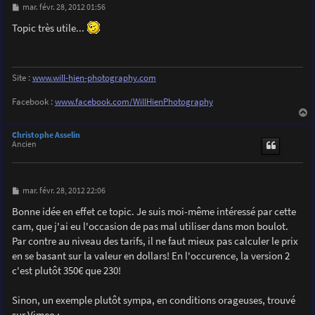
M
mar. févr. 28, 2012 01:56
e
s
Topic très utile...
s
a
g
e
Site :
www.will-hien-photography.com
Facebook :
www.facebook.com/WillHienPhotography
a
u
Christophe Asselin
t
Ancien
M
mar. févr. 28, 2012 22:06
e
s
Bonne idée en effet ce topic. Je suis moi-même intéressé par cette
s
cam, que j'ai eu l'occasion de pas mal utiliser dans mon boulot.
a
g
Par contre au niveau des tarifs, il ne faut mieux pas calculer le prix
e
en se basant sur la valeur en dollars! En l'occurence, la version 2
c'est plutôt 350€ que 230!
Sinon, un exemple plutôt sympa, en conditions orageuses, trouvé
sur Vimeo :