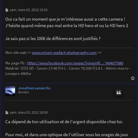
M
sam. mars 03, 2012 15:01
e
s
Oui ca fait un moment que je m’intéresse aussi a cette camera !
s
J'hésite quand même pas mal entre la HD hero et ou la HD hero 2
a
g
e
Je sais pas si les 100€ de différences sont justifiés ?
Mon site web >>
www.sylvain-wallart-photography.com
<<
Ma page Fb :
https://www.facebook.com/pages/SylvainW ... 7404077680
Matériel : EOS 6D - Canon 17/40 F/4 L - Canon 70/200 F/2.8 L - 90mm macro -
Lowepro 400Aw
a
u
Jonathan Lamarche
t
Ancien
M
sam. mars 03, 2012 18:00
e
s
Ca dépend de ton utilisation et de l'argent disponible chez toi.
s
a
g
Pour moi, et dans une optique de l'utiliser sous les orages de jour
e