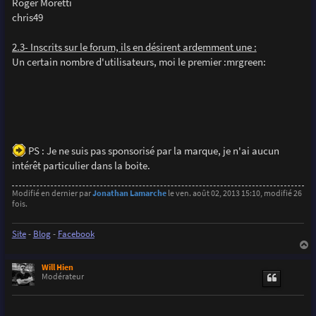
Roger Moretti
chris49
2.3- Inscrits sur le forum, ils en désirent ardemment une :
Un certain nombre d'utilisateurs, moi le premier :mrgreen:
PS : Je ne suis pas sponsorisé par la marque, je n'ai aucun
intérêt particulier dans la boite.
Modifié en dernier par
Jonathan Lamarche
le ven. août 02, 2013 15:10, modifié 26
fois.
Site
-
Blog
-
Facebook
a
u
Will Hien
t
Modérateur