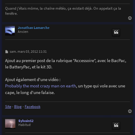
e
Quand j'étais môme, la chaîne météo, ça existait déjà. On appelait ça la
fenêtre.
a
u
Jonathan Lamarche
t
Ancien
M
sam. mars 03, 2012 11:31
e
s
Ajout au premier post de la rubrique "Accessoire", avec le BacPac,
s
le BatteryPac, et le kit 3D.
a
g
e
Ajout également d'une vidéo :
Probably the most crazy man on earth
, un type qui vole avec une
cape, le long d'une falaise.
Site
-
Blog
-
Facebook
a
u
Sylvain62
t
Habitué