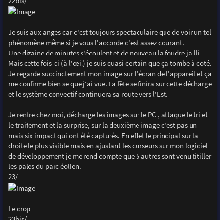
22bis/
Je suis aux anges car c'est toujours spectaculaire que de voir un tel
phénomène même si je vous l'accorde c'est assez courant.
Une dizaine de minutes s'écoulent et de nouveau la foudre jailli.
Mais cette fois-ci (à l'œil) je suis quasi certain que ça tombe à coté.
Je regarde succinctement mon image sur l'écran de l'appareil et ça
me confirme bien se que j'ai vue. La fête se finira sur cette décharge
et le système convectif continuera sa route vers l'Est.
Je rentre chez moi, décharge les images sur le PC , attaque le tri et
le traitement et la surprise, sur la deuxième image c'est pas un
mais six impact qui ont été capturés. En effet le principal sur la
droite le plus visible mais en ajustant les curseurs sur mon logiciel
de développement je me rend compte que 5 autres sont venu titiller
les pales du parc éolien.
23/
Le crop
23bis/