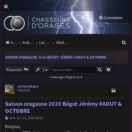
Connexion
R
Accueil
Index du forum
Les orages
Récits et photos d'orages
e
SAISON ORAGEUSE 2020 BÉGOT JÉRÉMY #AOUT & OCTOBRE
c
h
Rechercher
Recherche a
Répondre
1 message • Page
1
sur
1
e
r
Jérémy Begot
Habitué
c
Saison orageuse 2020 Bégot Jérémy #AOUT &
h
OCTOBRE
e
M
dim. avr. 11, 2021 00:02
r
e
s
Bonjour,
s