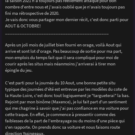
la saison 2021 n'a toujours pas réellement attaqué pour bon
a
g
nombre d'entre nous et j'avais oublié que je n'avais toujours pas
e
fini ma rétrospective de 2020.
Je vais donc vous partager mon dernier récit, c'est donc parti pour
AOUT & OCTOBRE!
___________________________________________
Après un joli mois de juillet bien fourni en orage, voilà Aout qui
arrive et sont lot d'orage. Pas beaucoup de sortie pour ma part,
mon emplois du temps fait que il sera compliqué pour moi de
courir après les situs mais néanmoins j'arriverai à tirer mon
épingle du jeu.
C'est parti pour la journée du 10 Aout, une bonne petite situ
typique des journées d'été est entrevue par les modèles du cote de
la Haute-Loire, c'est donc tout logiquement je "targueterai" la bas.
Rejoint par mon binôme (Maxence), je lui fait part d'un sentiment
qui me chagrine à savoir que j'ai pas confiance en ma voiture pour
cette traque. En effet, je commence à pressentir comme des
faiblesses de la part de l'embrayage ou du moins d'une pièce qui
s'en rapporte. On prends donc sa voiture et nous faisons route
direction Yssingeaux.