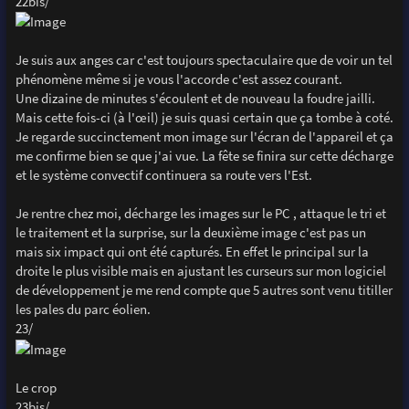
22bis/
Je suis aux anges car c'est toujours spectaculaire que de voir un tel
phénomène même si je vous l'accorde c'est assez courant.
Une dizaine de minutes s'écoulent et de nouveau la foudre jailli.
Mais cette fois-ci (à l'œil) je suis quasi certain que ça tombe à coté.
Je regarde succinctement mon image sur l'écran de l'appareil et ça
me confirme bien se que j'ai vue. La fête se finira sur cette décharge
et le système convectif continuera sa route vers l'Est.
Je rentre chez moi, décharge les images sur le PC , attaque le tri et
le traitement et la surprise, sur la deuxième image c'est pas un
mais six impact qui ont été capturés. En effet le principal sur la
droite le plus visible mais en ajustant les curseurs sur mon logiciel
de développement je me rend compte que 5 autres sont venu titiller
les pales du parc éolien.
23/
Le crop
23bis/