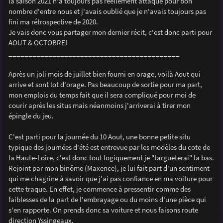
la saison 2021 n'a toujours pas réellement attaqué pour bon
a
g
nombre d'entre nous et j'avais oublié que je n'avais toujours pas
e
fini ma rétrospective de 2020.
Je vais donc vous partager mon dernier récit, c'est donc parti pour
AOUT & OCTOBRE!
___________________________________________
Après un joli mois de juillet bien fourni en orage, voilà Aout qui
arrive et sont lot d'orage. Pas beaucoup de sortie pour ma part,
mon emplois du temps fait que il sera compliqué pour moi de
courir après les situs mais néanmoins j'arriverai à tirer mon
épingle du jeu.
C'est parti pour la journée du 10 Aout, une bonne petite situ
typique des journées d'été est entrevue par les modèles du cote de
la Haute-Loire, c'est donc tout logiquement je "targueterai" la bas.
Rejoint par mon binôme (Maxence), je lui fait part d'un sentiment
qui me chagrine à savoir que j'ai pas confiance en ma voiture pour
cette traque. En effet, je commence à pressentir comme des
faiblesses de la part de l'embrayage ou du moins d'une pièce qui
s'en rapporte. On prends donc sa voiture et nous faisons route
direction Yssingeaux.