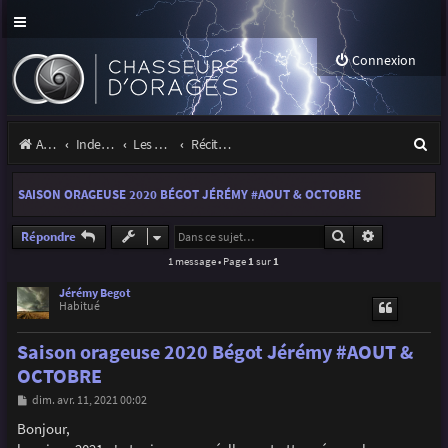
Connexion
R
Accueil
Index du forum
Les orages
Récits et photos d'orages
e
SAISON ORAGEUSE 2020 BÉGOT JÉRÉMY #AOUT & OCTOBRE
c
h
Rechercher
Recherche a
Répondre
1 message • Page
1
sur
1
e
r
Jérémy Begot
Habitué
c
Saison orageuse 2020 Bégot Jérémy #AOUT &
h
OCTOBRE
e
M
dim. avr. 11, 2021 00:02
r
e
s
Bonjour,
s