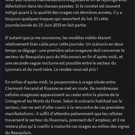
e
délectation dans les chasses passées. Si le constat est souvent
mitigé quant à la qualité des orages ces dernières années, il y a
toujours quelques traques qui ressortent du lot. Et cette
journée/soirée du 19 Juin 2019 en fait partie.
D'autant que je me souvienne, les modèles météo étaient
relativement bien calés pour cette journée. Un scénario en deux
temps se dégage : une première salve orageuse doit concerner le
secteur du Beaujolais puis du Mâconnais en fin d'après-midi, et
une seconde vague nocturne est possible entre le secteur du
Lyonnais et du nord-Isère. Le rendez-vous est pris !
En milieu d'après-midi, la pouponnière à orage située entre
Clermont-Ferrand et Roanne se met en route. De nombreuses
cellules orageuses apparaissent au radar entre la plaine de la
Limagne et les Monts du Forez. Selon le scénario habituel sur le
secteur, rien ne sert d'aller courir à la rencontre de ces premières
manifestations : il suffit d'attendre patiemment que les cellules
traversent le secteur du Roannais, prennent de l'ampleur, et il ne
restera plus qu'à cueillir à maturité ces orages au milieu des vignes
du Beaujolais.