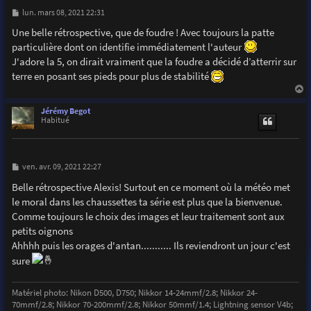
M
lun. mars 08, 2021 22:31
e
s
Une belle rétrospective, que de foudre ! Avec toujours la patte
s
particulière dont on identifie immédiatement l'auteur
a
g
J'adore la 5, on dirait vraiment que la foudre a décidé d’atterrir sur
e
terre en posant ses pieds pour plus de stabilité
a
u
Jérémy Begot
t
Habitué
M
ven. avr. 09, 2021 22:27
e
s
Belle rétrospective Alexis! Surtout en ce moment où la météo met
s
le moral dans les chaussettes ta série est plus que la bienvenue.
a
g
Comme toujours le choix des images et leur traitement sont aux
e
petits oignons
Ahhhh puis les orages d'antan........... Ils reviendront un jour c'est
sure
Matériel photo: Nikon D500, D750; Nikkor 14-24mmf/2.8; Nikkor 24-
70mmf/2.8; Nikkor 70-200mmf/2.8; Nikkor 50mmf/1.4; Lightning sensor V4b;