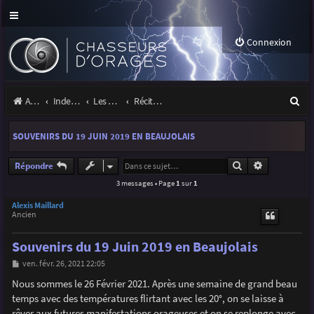
Connexion
R
Accueil
Index du forum
Les orages
Récits et photos d'orages
e
SOUVENIRS DU 19 JUIN 2019 EN BEAUJOLAIS
c
h
Rechercher
Recherche a
Répondre
3 messages • Page
1
sur
1
e
r
Alexis Maillard
Ancien
c
Souvenirs du 19 Juin 2019 en Beaujolais
h
M
ven. févr. 26, 2021 22:05
e
e
s
Nous sommes le 26 Février 2021. Après une semaine de grand beau
r
s
temps avec des températures flirtant avec les 20°, on se laisse à
a
g
rêver aux futures manifestations orageuses et on se replonge avec