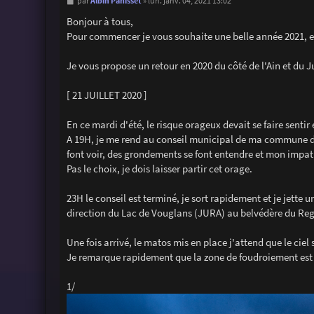
M
Albin Panisset
par
»
lun. janv. 04, 2021 13:02
e
s
Bonjour à tous,
s
Pour commencer je vous souhaite une belle année 2021, en 
a
g
e
Je vous propose un retour en 2020 du côté de l'Ain et du J
[ 21 JUILLET 2020 ]
En ce mardi d'été, le risque orageux devait se faire sentir 
A 19H, je me rend au conseil municipal de ma commune dont
font voir, des grondements se font entendre et mon impatie
Pas le choix, je dois laisser partir cet orage.
23H le conseil est terminé, je sort rapidement et je jette u
direction du Lac de Vouglans (JURA) au belvédère du Reg
Une fois arrivé, le matos mis en place j'attend que le ci
Je remarque rapidement que la zone de foudroiement est 
1/