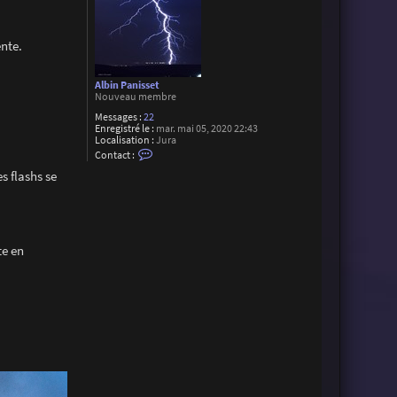
ente.
Albin Panisset
Nouveau membre
Messages :
22
Enregistré le :
mar. mai 05, 2020 22:43
Localisation :
Jura
C
Contact :
o
s flashs se
n
t
a
c
t
e
r
te en
A
l
b
i
n
P
a
n
i
s
s
e
t