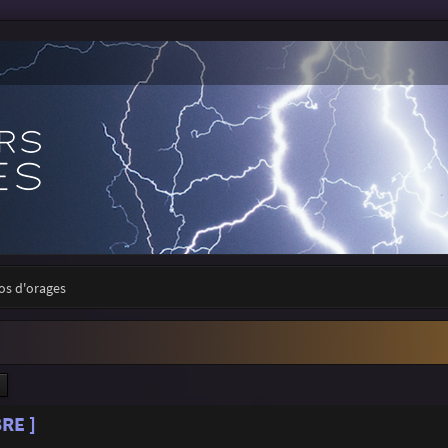
tos d'orages
ercher
Recherche avancée
RE ]