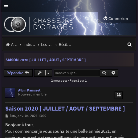
Connexion
R
Accueil
Index du forum
Les orages
Récits et photos d'orages
e
SAISON 2020 [ JUILLET / AOUT / SEPTEMBRE ]
c
h
Rechercher
Recherche a
Répondre
2 messages • Page
1
sur
1
e
r
Albin Panisset
Nouveau membre
c
Saison 2020 [ JUILLET / AOUT / SEPTEMBRE ]
h
M
lun. janv. 04, 2021 13:02
e
e
s
Bonjour à tous,
r
s
Pour commencer je vous souhaite une belle année 2021, en
a
g
espérant que celle ci sera meilleurs et plus positive que l'année