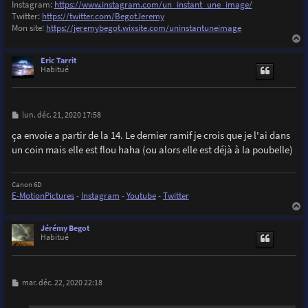
Instagram:
https://www.instagram.com/un_instant_une_image/
Twitter:
https://twitter.com/BegotJeremy
Mon site:
https://jeremybegot.wixsite.com/uninstantuneimage
a
u
Eric Tarrit
t
Habitué
M
lun. déc. 21, 2020 17:58
e
s
ça envoie a partir de la 14. Le dernier ramif je crois que je l'ai dans
s
un coin mais elle est flou haha (ou alors elle est déjà à la poubelle)
a
g
e
Canon 6D
E-MotionPictures
-
Instagram
-
Youtube
-
Twitter
a
u
Jérémy Begot
t
Habitué
M
mar. déc. 22, 2020 22:18
e
s