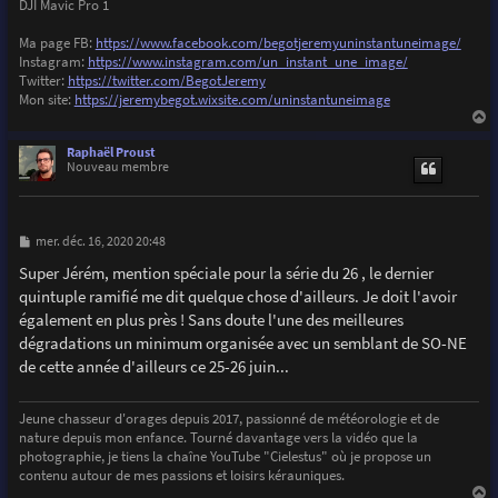
DJI Mavic Pro 1
Ma page FB:
https://www.facebook.com/begotjeremyuninstantuneimage/
Instagram:
https://www.instagram.com/un_instant_une_image/
Twitter:
https://twitter.com/BegotJeremy
Mon site:
https://jeremybegot.wixsite.com/uninstantuneimage
a
u
Raphaël Proust
t
Nouveau membre
M
mer. déc. 16, 2020 20:48
e
s
Super Jérém, mention spéciale pour la série du 26 , le dernier
s
quintuple ramifié me dit quelque chose d'ailleurs. Je doit l'avoir
a
g
également en plus près ! Sans doute l'une des meilleures
e
dégradations un minimum organisée avec un semblant de SO-NE
de cette année d'ailleurs ce 25-26 juin...
Jeune chasseur d'orages depuis 2017, passionné de météorologie et de
nature depuis mon enfance. Tourné davantage vers la vidéo que la
photographie, je tiens la chaîne YouTube "Cielestus" où je propose un
contenu autour de mes passions et loisirs kérauniques.