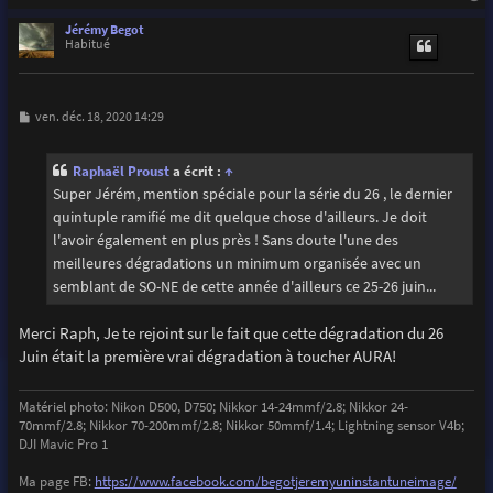
a
u
Jérémy Begot
t
Habitué
M
ven. déc. 18, 2020 14:29
e
s
s
Raphaël Proust
a écrit :
↑
a
g
Super Jérém, mention spéciale pour la série du 26 , le dernier
e
quintuple ramifié me dit quelque chose d'ailleurs. Je doit
l'avoir également en plus près ! Sans doute l'une des
meilleures dégradations un minimum organisée avec un
semblant de SO-NE de cette année d'ailleurs ce 25-26 juin...
Merci Raph, Je te rejoint sur le fait que cette dégradation du 26
Juin était la première vrai dégradation à toucher AURA!
Matériel photo: Nikon D500, D750; Nikkor 14-24mmf/2.8; Nikkor 24-
70mmf/2.8; Nikkor 70-200mmf/2.8; Nikkor 50mmf/1.4; Lightning sensor V4b;
DJI Mavic Pro 1
Ma page FB:
https://www.facebook.com/begotjeremyuninstantuneimage/