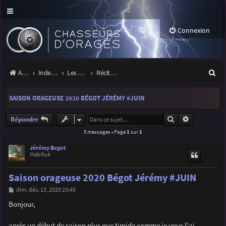
Connexion
R
Accueil
Index du forum
Les orages
Récits et photos d'orages
e
SAISON ORAGEUSE 2020 BÉGOT JÉRÉMY #JUIN
c
h
Rechercher
Recherche a
Répondre
5 messages • Page
1
sur
1
e
r
Jérémy Begot
Habitué
c
Saison orageuse 2020 Bégot Jérémy #JUIN
h
M
dim. déc. 13, 2020 23:45
e
e
s
Bonjour,
r
s
a
g
après un début de saison plus que timide comme je vous l'ai