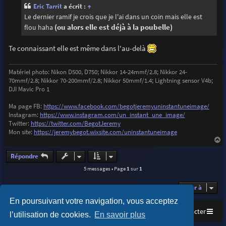
s
Eric Tarrit
a écrit :
↑
a
g
Le dernier ramif je crois que je l'ai dans un coin mais elle est
e
flou haha
(ou alors elle est déjà à la poubelle)
Te connaissant elle est même dans l'au-delà
Matériel photo: Nikon D500, D750; Nikkor 14-24mmf/2.8; Nikkor 24-
70mmf/2.8; Nikkor 70-200mmf/2.8; Nikkor 50mmf/1.4; Lightning sensor V4b;
DJI Mavic Pro 1
Ma page FB:
https://www.facebook.com/begotjeremyuninstantuneimage/
Instagram:
https://www.instagram.com/un_instant_une_image/
Twitter:
https://twitter.com/BegotJeremy
Mon site:
https://jeremybegot.wixsite.com/uninstantuneimage
a
u
Répondre
t
5 messages • Page
1
sur
1
Aller à
En poursuivant votre navigation, vous acceptez
Accueil
Index du forum
Nous contacter
l’utilisation de cookies.
En savoir plus