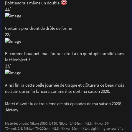
j'obtiendrais même un double
21/
Certains prendront de drôle de forme
22/
Et comme bouquet final j'aurais droit à un quintuple ramifié dans
le téléobjectif.
23/
Ainsi finira cette belle journée de traque et clôturera ce beau mois
de Juin qui enfin lancera comme il se doit ma saison 2020.
Merci d'avoir lu ce troisième des six épisodes de ma saison 2020!
Jérémy.
Matériel photo: Nikon D500, D750; Nikkor 14-24mmf/2.8; Nikkor 24-
70mmf/2.8; Nikkor 70-200mmf/2.8; Nikkor 50mmf/1.4; Lightning sensor V4b;