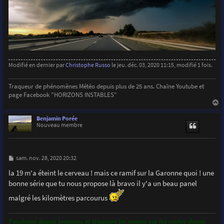
Modifié en dernier par
Christophe Russo
le jeu. déc. 03, 2020 11:15, modifié 1 fois.
Traqueur de phénomènes Météo depuis plus de 25 ans. Chaîne Youtube et
page Facebook "HORIZONS INSTABLES"
a
u
Benjamin Porée
t
Nouveau membre
M
sam. nov. 28, 2020 20:32
e
s
la 19 m'a éteint le cerveau ! mais ce ramif sur la Garonne quoi ! une
s
bonne série que tu nous propose là bravo il y'a un beau panel
a
g
malgré les kilomètres parcourus
e
Passionné depuis toujours, et traquant les orages sur les routes depuis