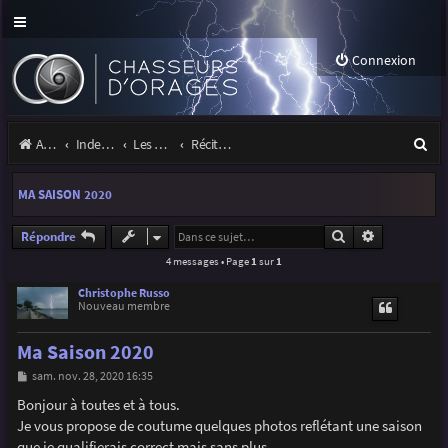
Connexion
R
Accueil
Index du forum
Les orages
Récits et photos d'orages
e
MA SAISON 2020
c
h
Rechercher
Recherche a
Répondre
4 messages • Page
1
sur
1
e
r
Christophe Russo
Nouveau membre
c
Ma Saison 2020
h
M
sam. nov. 28, 2020 16:35
e
e
s
Bonjour à toutes et à tous.
r
s
Je vous propose de coutume quelques photos reflétant une saison
a
g
que je qualifierais correct mais sans plus.