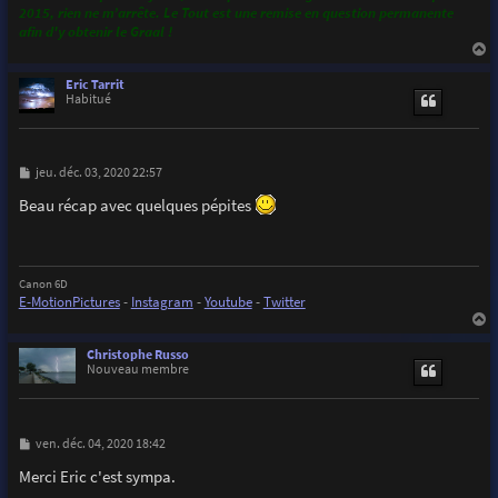
2015, rien ne m’arrête. Le Tout est une remise en question permanente
afin d'y obtenir le Graal !
a
u
Eric Tarrit
t
Habitué
M
jeu. déc. 03, 2020 22:57
e
s
Beau récap avec quelques pépites
s
a
g
e
Canon 6D
E-MotionPictures
-
Instagram
-
Youtube
-
Twitter
a
u
Christophe Russo
t
Nouveau membre
M
ven. déc. 04, 2020 18:42
e
s
Merci Eric c'est sympa.
s