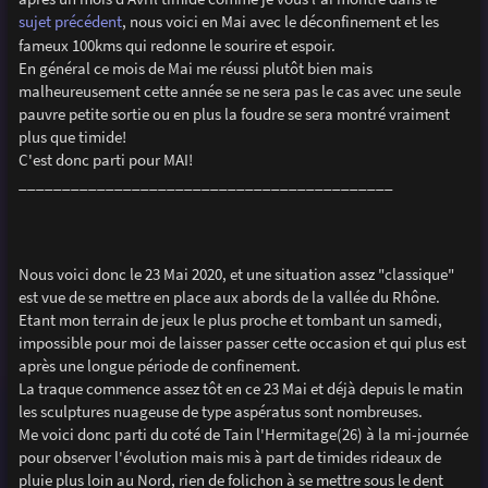
e
sujet précédent
, nous voici en Mai avec le déconfinement et les
fameux 100kms qui redonne le sourire et espoir.
En général ce mois de Mai me réussi plutôt bien mais
malheureusement cette année se ne sera pas le cas avec une seule
pauvre petite sortie ou en plus la foudre se sera montré vraiment
plus que timide!
C'est donc parti pour MAI!
___________________________________________
Nous voici donc le 23 Mai 2020, et une situation assez "classique"
est vue de se mettre en place aux abords de la vallée du Rhône.
Etant mon terrain de jeux le plus proche et tombant un samedi,
impossible pour moi de laisser passer cette occasion et qui plus est
après une longue période de confinement.
La traque commence assez tôt en ce 23 Mai et déjà depuis le matin
les sculptures nuageuse de type aspératus sont nombreuses.
Me voici donc parti du coté de Tain l'Hermitage(26) à la mi-journée
pour observer l'évolution mais mis à part de timides rideaux de
pluie plus loin au Nord, rien de folichon à se mettre sous le dent