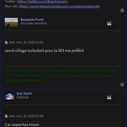
Twitter:
https://twitter.com/BegotJeremy
Mon site:
https://jeremybegot.wixsite.com/uninstantuneimage
a
u
Benjamin Porée
t
Nouveau membre
M
sam. nov. 21, 2020 15:32
e
s
sacré sillage turbulent pour la 003 ma préféré
s
a
g
e
Passionné depuis toujours, et traquant les orages sur les routes depuis
2015, rien ne m’arrête. Le Tout est une remise en question permanente
afin d'y obtenir le Graal !
a
u
Eric Tarrit
t
Habitué
M
sam. nov. 21, 2020 22:40
e
s
Ces asperitas miam
s