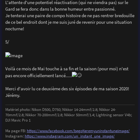
L'attente d'une potentiel réactivation (qui ne viendra pas) sur le
Gard se fera donc dans la bonne humeur entre passionné.
Je tenterai une paire de compo histoire de ne pas rentrer bredouille
de ce bel endroit dont je me suis juré de revenir pour une situation
nocturne!
5/
Voilà ce mois de Mai touche à sa fin et la saison (pour moi) n'est
pas encore officiellement lancé.....
Merci d'avoir lu ce deuxième des six épisodes de ma saison 2020!
Jérémy.
Matériel photo: Nikon D500, D750; Nikkor 14-24mmf/2.8; Nikkor 24-
70mmf/2.8; Nikkor 70-200mmf/2.8; Nikkor 50mmf/1.4; Lightning sensor V4b;
DJI Mavic Pro 1
Ma page FB:
https://www.facebook.com/begotjeremyuninstantuneimage/
Instagram:
https://www.instagram.com/un_instant_une_image/