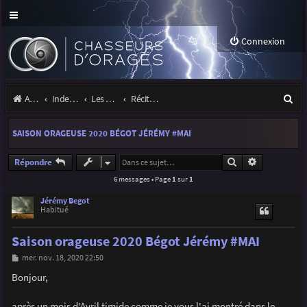
Connexion
R
Accueil
Index du forum
Les orages
Récits et photos d'orages
e
SAISON ORAGEUSE 2020 BÉGOT JÉRÉMY #MAI
c
h
Rechercher
Recherche a
Répondre
6 messages • Page
1
sur
1
e
r
Jérémy Begot
Habitué
c
Saison orageuse 2020 Bégot Jérémy #MAI
h
M
mer. nov. 18, 2020 22:50
e
e
s
Bonjour,
r
s
a
g
après un mois d'Avril timide comme je vous l'ai montré dans le