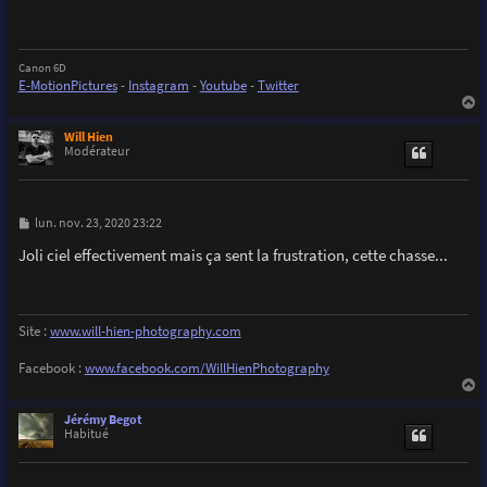
a
g
e
Canon 6D
E-MotionPictures
-
Instagram
-
Youtube
-
Twitter
a
u
Will Hien
t
Modérateur
M
lun. nov. 23, 2020 23:22
e
s
Joli ciel effectivement mais ça sent la frustration, cette chasse...
s
a
g
e
Site :
www.will-hien-photography.com
Facebook :
www.facebook.com/WillHienPhotography
a
u
Jérémy Begot
t
Habitué