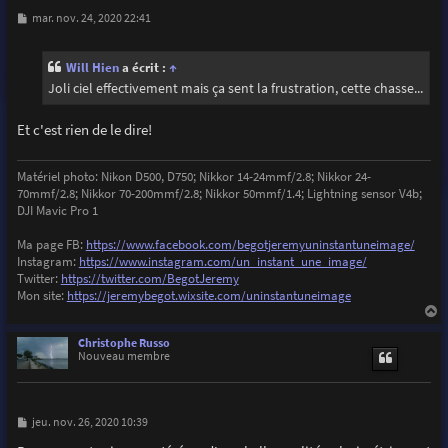
M
mar. nov. 24, 2020 22:41
e
s
s
Will Hien
a écrit :
↑
a
g
Joli ciel effectivement mais ça sent la frustration, cette chasse...
e
Et c'est rien de le dire!
Matériel photo: Nikon D500, D750; Nikkor 14-24mmf/2.8; Nikkor 24-
70mmf/2.8; Nikkor 70-200mmf/2.8; Nikkor 50mmf/1.4; Lightning sensor V4b;
DJI Mavic Pro 1
Ma page FB:
https://www.facebook.com/begotjeremyuninstantuneimage/
Instagram:
https://www.instagram.com/un_instant_une_image/
Twitter:
https://twitter.com/BegotJeremy
Mon site:
https://jeremybegot.wixsite.com/uninstantuneimage
a
u
Christophe Russo
t
Nouveau membre
M
jeu. nov. 26, 2020 10:39
e
s