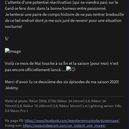
L'attente d'une potentiel réactivation (qui ne viendra pas) sur le
Gard se fera donc dans la bonne humeur entre passionné.
Je tenterai une paire de compo histoire de ne pas rentrer bredouille
de ce bel endroit dont je me suis juré de revenir pour une situation
nocturne!
5/
Voilà ce mois de Mai touche à sa fin et la saison (pour moi) n'est
pas encore officiellement lancé.....
Merci d'avoir lu ce deuxième des six épisodes de ma saison 2020!
Jérémy.
Matériel photo: Nikon D500, D750; Nikkor 14-24mmf/2.8; Nikkor 24-
70mmf/2.8; Nikkor 70-200mmf/2.8; Nikkor 50mmf/1.4; Lightning sensor V4b;
DJI Mavic Pro 1
Ma page FB:
https://www.facebook.com/begotjeremyuninstantuneimage/
Instagram:
https://www.instagram.com/un_instant_une_image/