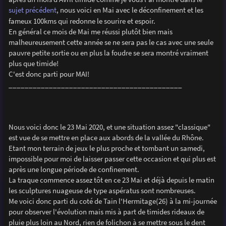
e
sujet précédent
, nous voici en Mai avec le déconfinement et les
fameux 100kms qui redonne le sourire et espoir.
En général ce mois de Mai me réussi plutôt bien mais
malheureusement cette année se ne sera pas le cas avec une seule
pauvre petite sortie ou en plus la foudre se sera montré vraiment
plus que timide!
C'est donc parti pour MAI!
___________________________________________
Nous voici donc le 23 Mai 2020, et une situation assez "classique"
est vue de se mettre en place aux abords de la vallée du Rhône.
Etant mon terrain de jeux le plus proche et tombant un samedi,
impossible pour moi de laisser passer cette occasion et qui plus est
après une longue période de confinement.
La traque commence assez tôt en ce 23 Mai et déjà depuis le matin
les sculptures nuageuse de type aspératus sont nombreuses.
Me voici donc parti du coté de Tain l'Hermitage(26) à la mi-journée
pour observer l'évolution mais mis à part de timides rideaux de
pluie plus loin au Nord, rien de folichon à se mettre sous le dent