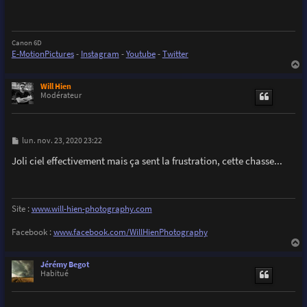
a
g
e
Canon 6D
E-MotionPictures
-
Instagram
-
Youtube
-
Twitter
a
u
Will Hien
t
Modérateur
M
lun. nov. 23, 2020 23:22
e
s
Joli ciel effectivement mais ça sent la frustration, cette chasse...
s
a
g
e
Site :
www.will-hien-photography.com
Facebook :
www.facebook.com/WillHienPhotography
a
u
Jérémy Begot
t
Habitué