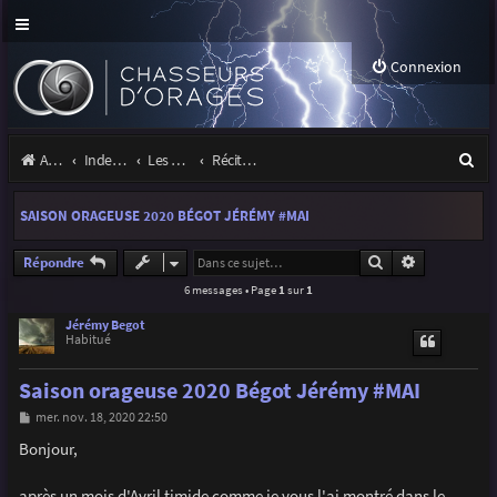
Connexion
R
Accueil
Index du forum
Les orages
Récits et photos d'orages
e
SAISON ORAGEUSE 2020 BÉGOT JÉRÉMY #MAI
c
h
Rechercher
Recherche a
Répondre
6 messages • Page
1
sur
1
e
r
Jérémy Begot
Habitué
c
Saison orageuse 2020 Bégot Jérémy #MAI
h
M
mer. nov. 18, 2020 22:50
e
e
s
Bonjour,
r
s
a
g
après un mois d'Avril timide comme je vous l'ai montré dans le