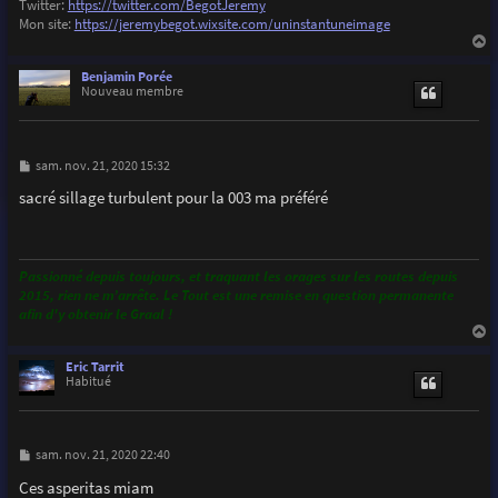
Twitter:
https://twitter.com/BegotJeremy
Mon site:
https://jeremybegot.wixsite.com/uninstantuneimage
a
u
Benjamin Porée
t
Nouveau membre
M
sam. nov. 21, 2020 15:32
e
s
sacré sillage turbulent pour la 003 ma préféré
s
a
g
e
Passionné depuis toujours, et traquant les orages sur les routes depuis
2015, rien ne m’arrête. Le Tout est une remise en question permanente
afin d'y obtenir le Graal !
a
u
Eric Tarrit
t
Habitué
M
sam. nov. 21, 2020 22:40
e
s
Ces asperitas miam
s