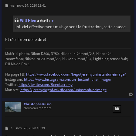
M
mar. nov. 24, 2020 22:41
e
s
s
Will Hien
a écrit :
↑
a
g
Joli ciel effectivement mais ça sent la frustration, cette chasse...
e
Et c'est rien de le dire!
Matériel photo: Nikon D500, D750; Nikkor 14-24mmf/2.8; Nikkor 24-
70mmf/2.8; Nikkor 70-200mmf/2.8; Nikkor 50mmf/1.4; Lightning sensor V4b;
DJI Mavic Pro 1
Ma page FB:
https://www.facebook.com/begotjeremyuninstantuneimage/
Instagram:
https://www.instagram.com/un_instant_une_image/
Twitter:
https://twitter.com/BegotJeremy
Mon site:
https://jeremybegot.wixsite.com/uninstantuneimage
a
u
Christophe Russo
t
Nouveau membre
M
jeu. nov. 26, 2020 10:39
e
s