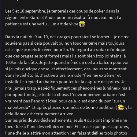
Les 9 et 10 septembre, je tenterais des coups de poker dans la
région, entre Gard et Aude, pour un résultat à nouveau nul. La
patience est une vertu... un art de vivre
Dans la nuit du 9 au 10, des orages pourraient se former... je ne me
souviens pas si cela pouvait ou non toucher terre mais toujours
est-il que je mets le réveil pour 2h. Un regard au radar m'indique
que des orages se sont formés mais ils sont bien trop lointains, à
100km de la côte. Je jette quand même un oeil au balcon pour voir
si je vois quelque chose, et effectivement, des lueurs se montrent
dans le ciel étoilé. J'active alors le mode "flemme extrême" et
installe le trépied au balcon pour tenter la capture de sprites. Je
n'ai jamais traqué spécifiquement ces phénomènes lumineux mais
par opportunité, je tente la chose. L'environnement urbain n'est
vraiment pas l'endroit idéal pour cela, c'est donc du pur "sur un
malentendu". Et après plusieurs années de bonne audition (
), la
défaillance est certainement arrivée.
Sur les près de 200 déclenchements, seuls 4 ou 5 ont imprimé une
lueur liée à l'une des cellules en mer. Et sur ces quelques captures,
l'une d'elle a attiré mon attention : en faisant défiler trois photos