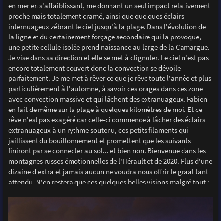
en mer en s'affaiblissant, me donnant un seul impact relativement
proche mais totalement cramé, ainsi que quelques éclairs
internuageux zébrant le ciel jusqu'à la plage. Dans l'évolution de
la ligne et du certainement forçage secondaire qui la provoque,
une petite cellule isolée prend naissance au large de la Camargue.
Je vise dans sa direction et elle se met à clignoter. Le ciel n'est pas
encore totalement couvert donc la convection se dévoile
parfaitement. Je me met à rêver ce que je rêve toute l'année et plus
particulièrement à l'automne, à savoir ces orages dans ces zone
avec convection massive et qui lâchent des extranuageux. Fabien
en fait de même sur la plage à quelques kilomètres de moi. Et ce
rêve n'est pas exagéré car celle-ci commence à lâcher des éclairs
extranuageux à un rythme soutenu, ces petits filaments qui
jaillissent du bouillonnement et promettent que les suivants
finiront par se connecter au sol... et bien non. Bienvenue dans les
montagnes russes émotionnelles de l'Hérault et de 2020. Plus d'une
dizaine d'extra et jamais aucun ne voudra nous offrir le graal tant
attendu. N'en restera que ces quelques belles visions malgré tout :