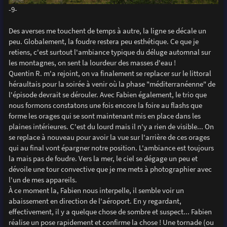
-9-
Des averses me touchent de temps à autre, la ligne se décale un
peu. Globalement, la foudre restera peu esthétique. Ce que je
retiens, c'est surtout l'ambiance typique du déluge automnal sur
les montagnes, on sent la lourdeur des masses d'eau !
Quentin R. m'a rejoint, on va finalement se replacer sur le littoral
héraultais pour la soirée à venir où la phase "méditerranéenne" de
l'épisode devrait se dérouler. Avec Fabien également, le trio que
nous formons constatons une fois encore la foire au flashs que
forme les orages qui se sont maintenant mis en place dans les
plaines intérieures. C'est du lourd mais il n'y a rien de visible... On
se replace à nouveau pour avoir la vue sur l'arrière de ces orages
qui au final vont épargner notre position. L'ambiance est toujours
la mais pas de foudre. Vers la mer, le ciel se dégage un peu et
dévoile une tour convective que je me mets à photographier avec
l'un de mes appareils.
À ce moment la, Fabien nous interpelle, il semble voir un
abaissement en direction de l'aéroport. En y regardant,
effectivement, il y a quelque chose de sombre et suspect... Fabien
réalise un pose rapidement et confirme la chose ! Une tornade (ou