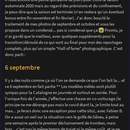
e
automnale 2020 mais au regard des prévisions et du confinement,
je peux dire que la saison est terminée (n'en restera qu'un éventuel
bonus entre fin novembre et fin février). J'ai donc bouclé le
traitement de mes photos de septembre et octobre et vous les
propose dans un condensé... pas si condensé que ça
Promis, je
n'ai gardé que le meilleur, avec quelques suppléments pour la
transition/déroulé de ce qui sont au final pour moi des reportages
complets, plus qu'un simple "Hall of fame" photographique. C'est
donc parti :
6 septembre
Il y a des nuits comme ça où l'on se demande ce que l'on fait la... et
ce 6 septembre en fait partie ^^ Les modèles météo sont plutôt
sympas pour la Catalogne en journée et surtout en soirée. Pour
l'unique fois de l'année, j'effectue une chasse en co-voiturage (le
principe ne me dérange pas mais le covid étant la, je limite tout au
max... je ferais donc une exception pour cette situ), avec Fabien B.
On a aussi un oeil sur la situation vers le golfe de Gênes, à peine
une semaine après le premier déchainement de trombes, mais
bon... c'est pas le même temps de trajet ni le même coût, et je ne