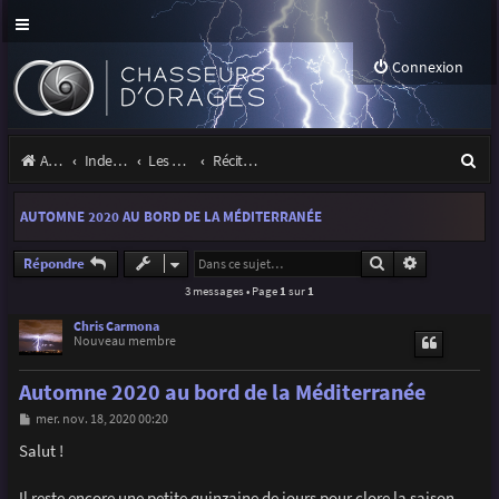
Connexion
R
Accueil
Index du forum
Les orages
Récits et photos d'orages
e
AUTOMNE 2020 AU BORD DE LA MÉDITERRANÉE
c
h
Rechercher
Recherche a
Répondre
3 messages • Page
1
sur
1
e
r
Chris Carmona
Nouveau membre
c
Automne 2020 au bord de la Méditerranée
h
M
mer. nov. 18, 2020 00:20
e
e
s
Salut !
r
s
a
g
Il reste encore une petite quinzaine de jours pour clore la saison