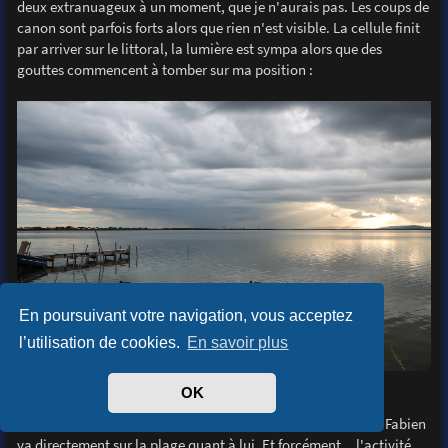
deux extranuageux à un moment, que je n'aurais pas. Les coups de
canon sont parfois forts alors que rien n'est visible. La cellule finit
par arriver sur le littoral, la lumière est sympa alors que des
gouttes commencent à tomber sur ma position :
En poursuivant votre navigation, vous acceptez
l’utilisation de cookies.
En savoir plus
-28-
OK
La pluie me pousse à me replacer + à l'est, 10min de route... Fabien
va directement sur la plage quant à lui. Et forcément... l'activité