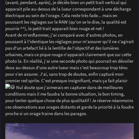
(avant, pendant, après), je décèle bien un petit trait vertical qui
apparait pile au-dessus de la lueur correspondant à une décharge
électrique au sein de l'orage. Cela reste très fade... mais en
poussant les réglages sur le RAW (qu'on se le dise, la qualité est
pourrie ^^), le petit trait apparait bien rouge et net !
Avant de m'enflammer, j'ai comparé avec d'autres photos, en
poussant à l'identique les réglages pour m'assurer qu'il ne s'agirait
pas d'un artefact lié à la lentille de l'objectif et des lumières
urbaines, mais ce pique rouge n'apparait clairement que sur cette
photo la. En réalité, j'ai une seconde photo qui pourrait en dévoiler
deux au-dessus d'une autre lueur mais c'est beaucoup trop ténu
pour s'en assurer. J'ai, sans trop de doutes, enfin capturé mon
premier red sprite. C'est presque insignifiant, mais ça fait plaisir
Nul doute que j'aimerais en capturer dans de meilleures
conditions mais il me faudra la bonne situation, le bon timing,
pour tenter quelque chose de plus qualitatif ! Je réserve néanmoins
ces observations aux orages distants et garde la priorité à la foudre
proche si un orage traine dans les parages.