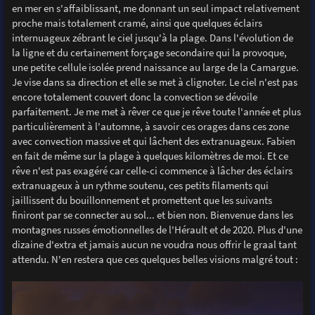
en mer en s'affaiblissant, me donnant un seul impact relativement
proche mais totalement cramé, ainsi que quelques éclairs
internuageux zébrant le ciel jusqu'à la plage. Dans l'évolution de
la ligne et du certainement forçage secondaire qui la provoque,
une petite cellule isolée prend naissance au large de la Camargue.
Je vise dans sa direction et elle se met à clignoter. Le ciel n'est pas
encore totalement couvert donc la convection se dévoile
parfaitement. Je me met à rêver ce que je rêve toute l'année et plus
particulièrement à l'automne, à savoir ces orages dans ces zone
avec convection massive et qui lâchent des extranuageux. Fabien
en fait de même sur la plage à quelques kilomètres de moi. Et ce
rêve n'est pas exagéré car celle-ci commence à lâcher des éclairs
extranuageux à un rythme soutenu, ces petits filaments qui
jaillissent du bouillonnement et promettent que les suivants
finiront par se connecter au sol... et bien non. Bienvenue dans les
montagnes russes émotionnelles de l'Hérault et de 2020. Plus d'une
dizaine d'extra et jamais aucun ne voudra nous offrir le graal tant
attendu. N'en restera que ces quelques belles visions malgré tout :