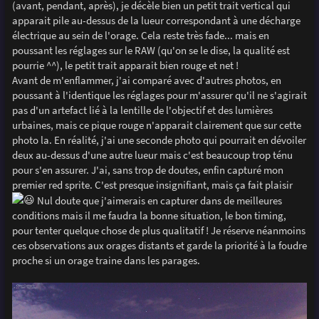
(avant, pendant, après), je décèle bien un petit trait vertical qui
apparait pile au-dessus de la lueur correspondant à une décharge
électrique au sein de l'orage. Cela reste très fade... mais en
poussant les réglages sur le RAW (qu'on se le dise, la qualité est
pourrie ^^), le petit trait apparait bien rouge et net !
Avant de m'enflammer, j'ai comparé avec d'autres photos, en
poussant à l'identique les réglages pour m'assurer qu'il ne s'agirait
pas d'un artefact lié à la lentille de l'objectif et des lumières
urbaines, mais ce pique rouge n'apparait clairement que sur cette
photo la. En réalité, j'ai une seconde photo qui pourrait en dévoiler
deux au-dessus d'une autre lueur mais c'est beaucoup trop ténu
pour s'en assurer. J'ai, sans trop de doutes, enfin capturé mon
premier red sprite. C'est presque insignifiant, mais ça fait plaisir
Nul doute que j'aimerais en capturer dans de meilleures
conditions mais il me faudra la bonne situation, le bon timing,
pour tenter quelque chose de plus qualitatif ! Je réserve néanmoins
ces observations aux orages distants et garde la priorité à la foudre
proche si un orage traine dans les parages.