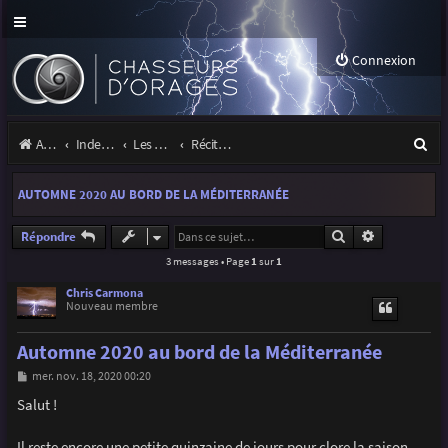
Connexion
R
Accueil
Index du forum
Les orages
Récits et photos d'orages
e
AUTOMNE 2020 AU BORD DE LA MÉDITERRANÉE
c
h
Rechercher
Recherche a
Répondre
3 messages • Page
1
sur
1
e
r
Chris Carmona
Nouveau membre
c
Automne 2020 au bord de la Méditerranée
h
M
mer. nov. 18, 2020 00:20
e
e
s
Salut !
r
s
a
g
Il reste encore une petite quinzaine de jours pour clore la saison