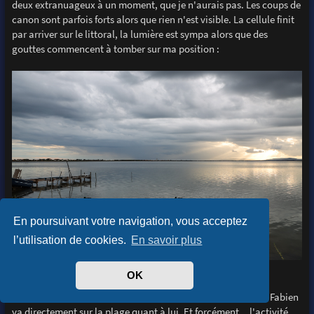
deux extranuageux à un moment, que je n'aurais pas. Les coups de
canon sont parfois forts alors que rien n'est visible. La cellule finit
par arriver sur le littoral, la lumière est sympa alors que des
gouttes commencent à tomber sur ma position :
En poursuivant votre navigation, vous acceptez
l’utilisation de cookies.
En savoir plus
-28-
OK
La pluie me pousse à me replacer + à l'est, 10min de route... Fabien
va directement sur la plage quant à lui. Et forcément... l'activité