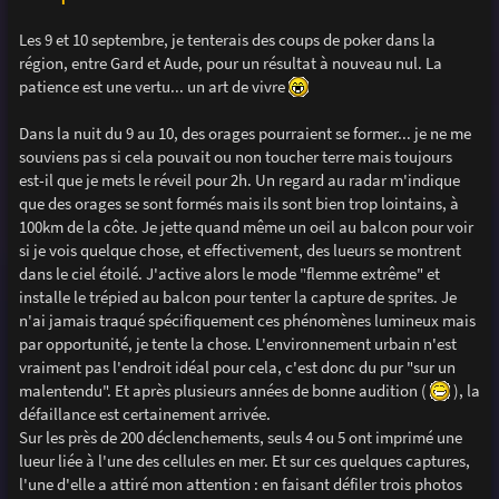
Les 9 et 10 septembre, je tenterais des coups de poker dans la
région, entre Gard et Aude, pour un résultat à nouveau nul. La
patience est une vertu... un art de vivre
Dans la nuit du 9 au 10, des orages pourraient se former... je ne me
souviens pas si cela pouvait ou non toucher terre mais toujours
est-il que je mets le réveil pour 2h. Un regard au radar m'indique
que des orages se sont formés mais ils sont bien trop lointains, à
100km de la côte. Je jette quand même un oeil au balcon pour voir
si je vois quelque chose, et effectivement, des lueurs se montrent
dans le ciel étoilé. J'active alors le mode "flemme extrême" et
installe le trépied au balcon pour tenter la capture de sprites. Je
n'ai jamais traqué spécifiquement ces phénomènes lumineux mais
par opportunité, je tente la chose. L'environnement urbain n'est
vraiment pas l'endroit idéal pour cela, c'est donc du pur "sur un
malentendu". Et après plusieurs années de bonne audition (
), la
défaillance est certainement arrivée.
Sur les près de 200 déclenchements, seuls 4 ou 5 ont imprimé une
lueur liée à l'une des cellules en mer. Et sur ces quelques captures,
l'une d'elle a attiré mon attention : en faisant défiler trois photos