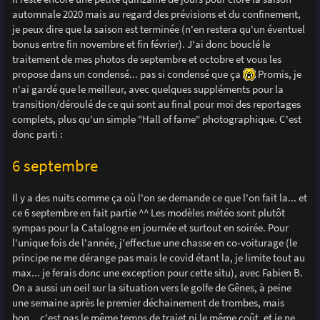
e
automnale 2020 mais au regard des prévisions et du confinement,
je peux dire que la saison est terminée (n'en restera qu'un éventuel
bonus entre fin novembre et fin février). J'ai donc bouclé le
traitement de mes photos de septembre et octobre et vous les
propose dans un condensé... pas si condensé que ça
Promis, je
n'ai gardé que le meilleur, avec quelques suppléments pour la
transition/déroulé de ce qui sont au final pour moi des reportages
complets, plus qu'un simple "Hall of fame" photographique. C'est
donc parti :
6 septembre
Il y a des nuits comme ça où l'on se demande ce que l'on fait la... et
ce 6 septembre en fait partie ^^ Les modèles météo sont plutôt
sympas pour la Catalogne en journée et surtout en soirée. Pour
l'unique fois de l'année, j'effectue une chasse en co-voiturage (le
principe ne me dérange pas mais le covid étant la, je limite tout au
max... je ferais donc une exception pour cette situ), avec Fabien B.
On a aussi un oeil sur la situation vers le golfe de Gênes, à peine
une semaine après le premier déchainement de trombes, mais
bon... c'est pas le même temps de trajet ni le même coût, et je ne