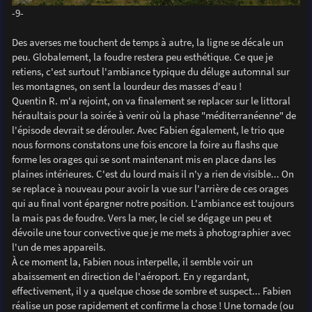
-9-
Des averses me touchent de temps à autre, la ligne se décale un
peu. Globalement, la foudre restera peu esthétique. Ce que je
retiens, c'est surtout l'ambiance typique du déluge automnal sur
les montagnes, on sent la lourdeur des masses d'eau !
Quentin R. m'a rejoint, on va finalement se replacer sur le littoral
héraultais pour la soirée à venir où la phase "méditerranéenne" de
l'épisode devrait se dérouler. Avec Fabien également, le trio que
nous formons constatons une fois encore la foire au flashs que
forme les orages qui se sont maintenant mis en place dans les
plaines intérieures. C'est du lourd mais il n'y a rien de visible... On
se replace à nouveau pour avoir la vue sur l'arrière de ces orages
qui au final vont épargner notre position. L'ambiance est toujours
la mais pas de foudre. Vers la mer, le ciel se dégage un peu et
dévoile une tour convective que je me mets à photographier avec
l'un de mes appareils.
À ce moment la, Fabien nous interpelle, il semble voir un
abaissement en direction de l'aéroport. En y regardant,
effectivement, il y a quelque chose de sombre et suspect... Fabien
réalise un pose rapidement et confirme la chose ! Une tornade (ou