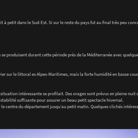
 à petit dans le Sud-Est. Si sur le reste du pays fut au final très peu conc
s se produisent durant cette période près de la Méditerranée avec quelque
er sur le littoral es Alpes-Maritimes, mais la forte humidité en basse cou
situation intéressante se profilait. Des orages sont prévus en pleine nuit 
abilité suffisante pour assurer un beau petit spectacle hivernal.
ur le centre du département jusqu’au petit matin. Quelques clichés intéres