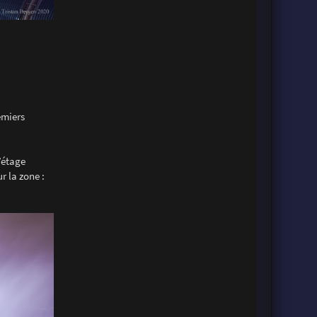
emiers
’étage
r la zone :