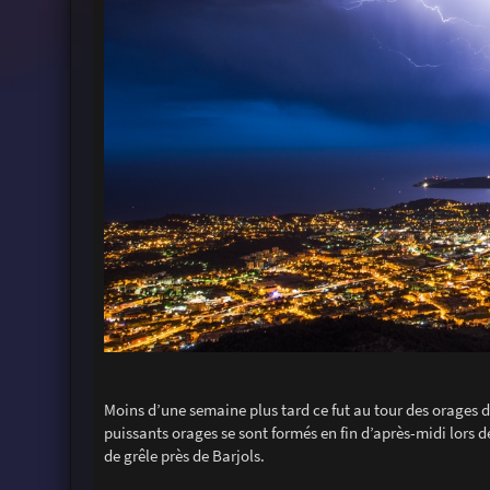
Moins d’une semaine plus tard ce fut au tour des orages di
puissants orages se sont formés en fin d’après-midi lors 
de grêle près de Barjols.