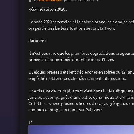
M
Tristan Bergen
par
»
jeu. nov. 12, 2020 17:28
e
s
Résumé saison 2020 :
s
a
g
L’année 2020 se termine et la saison orageuse s’apaise petit
e
orages de très belles situations se sont fait voir.
Janvier :
Il n’est pas rare que les premières dégradations orageuse
ramenés chaque année durant ce mois d’hiver.
Quelques orages s’étaient déclenchés en soirée du 17 janvi
empêché d’obtenir des clichés vraiment intéressants.
Une dizaine de jours plus tard c’est dans l’Hérault qu’une 
janvier, accompagnés d’une petite dynamique et d’une inst
Ce fut le cas avec plusieurs heures d’orages grêligènes s
comme cet orage circulant sur Palavas :
1/