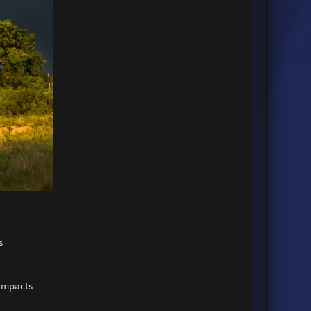
s
 impacts