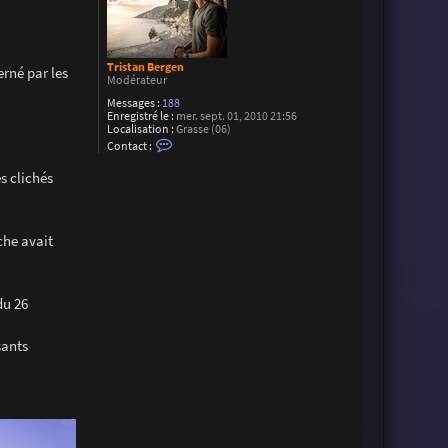
Tristan Bergen
erné par les
Modérateur
Messages :
188
Enregistré le :
mer. sept. 01, 2010 21:56
Localisation :
Grasse (06)
C
Contact :
o
n
s clichés
t
a
c
t
e
che avait
r
T
r
i
s
du 26
t
a
n
sants
B
e
r
g
e
n