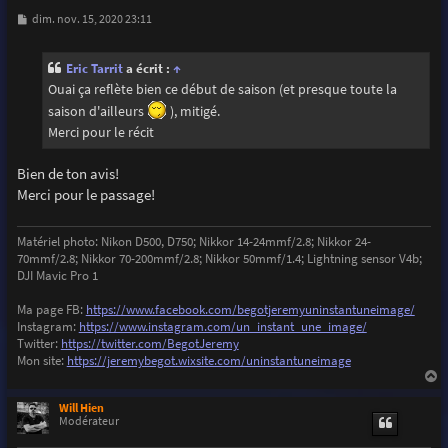
M
dim. nov. 15, 2020 23:11
e
s
s
Eric Tarrit
a écrit :
↑
a
g
Ouai ça reflète bien ce début de saison (et presque toute la
e
saison d'ailleurs
), mitigé.
Merci pour le récit
Bien de ton avis!
Merci pour le passage!
Matériel photo: Nikon D500, D750; Nikkor 14-24mmf/2.8; Nikkor 24-
70mmf/2.8; Nikkor 70-200mmf/2.8; Nikkor 50mmf/1.4; Lightning sensor V4b;
DJI Mavic Pro 1
Ma page FB:
https://www.facebook.com/begotjeremyuninstantuneimage/
Instagram:
https://www.instagram.com/un_instant_une_image/
Twitter:
https://twitter.com/BegotJeremy
Mon site:
https://jeremybegot.wixsite.com/uninstantuneimage
a
u
Will Hien
t
Modérateur