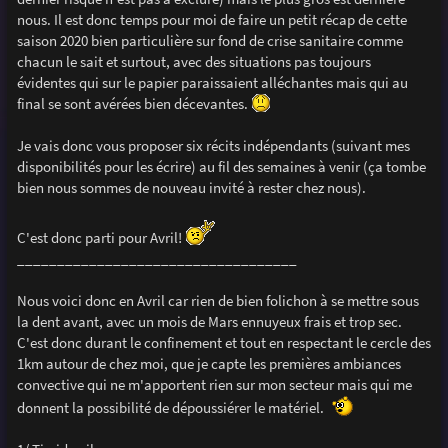
e
nous. Il est donc temps pour moi de faire un petit récap de cette
saison 2020 bien particulière sur fond de crise sanitaire comme
chacun le sait et surtout, avec des situations pas toujours
évidentes qui sur le papier paraissaient alléchantes mais qui au
final se sont avérées bien décevantes.
Je vais donc vous proposer six récits indépendants (suivant mes
disponibilités pour les écrire) au fil des semaines à venir (ça tombe
bien nous sommes de nouveau invité à rester chez nous).
C'est donc parti pour Avril!
___________________________________
Nous voici donc en Avril car rien de bien folichon à se mettre sous
la dent avant, avec un mois de Mars ennuyeux frais et trop sec.
C'est donc durant le confinement et tout en respectant le cercle des
1km autour de chez moi, que je capte les premières ambiances
convective qui ne m'apportent rien sur mon secteur mais qui me
donnent la possibilité de dépoussiérer le matériel.