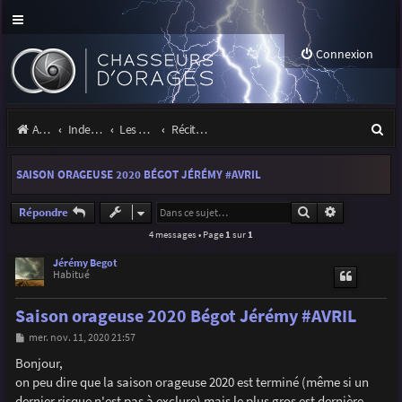
Connexion
R
Accueil
Index du forum
Les orages
Récits et photos d'orages
e
SAISON ORAGEUSE 2020 BÉGOT JÉRÉMY #AVRIL
c
h
Rechercher
Recherche a
Répondre
4 messages • Page
1
sur
1
e
r
Jérémy Begot
Habitué
c
Saison orageuse 2020 Bégot Jérémy #AVRIL
h
M
mer. nov. 11, 2020 21:57
e
e
s
Bonjour,
r
s
on peu dire que la saison orageuse 2020 est terminé (même si un
a
g
dernier risque n'est pas à exclure) mais le plus gros est dernière