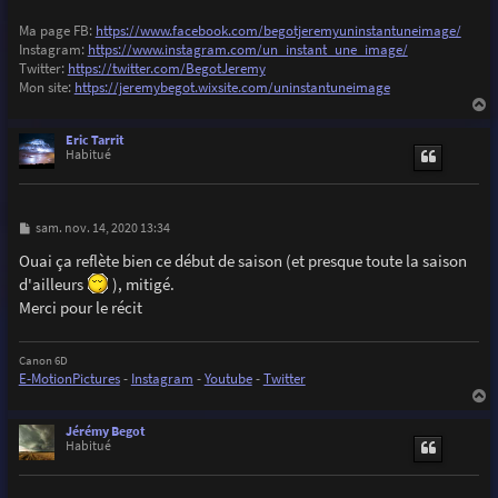
Ma page FB:
https://www.facebook.com/begotjeremyuninstantuneimage/
Instagram:
https://www.instagram.com/un_instant_une_image/
Twitter:
https://twitter.com/BegotJeremy
Mon site:
https://jeremybegot.wixsite.com/uninstantuneimage
a
u
Eric Tarrit
t
Habitué
M
sam. nov. 14, 2020 13:34
e
s
Ouai ça reflète bien ce début de saison (et presque toute la saison
s
d'ailleurs
), mitigé.
a
g
Merci pour le récit
e
Canon 6D
E-MotionPictures
-
Instagram
-
Youtube
-
Twitter
a
u
Jérémy Begot
t
Habitué