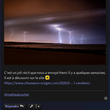
s
a
g
e
C'est un joli récit que nous a envoyé Henri il y a quelques semaines.
Il est à découvrir sur le site
https://www.chasseurs-orages.com/2020/0 ... l-vendeen/
@mathieubrochier
a
u
Répondre
t