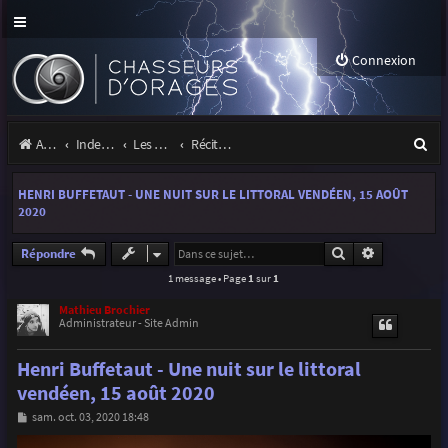
Connexion
R
Accueil
Index du forum
Les orages
Récits et photos d'orages
e
HENRI BUFFETAUT - UNE NUIT SUR LE LITTORAL VENDÉEN, 15 AOÛT
c
2020
h
Rechercher
Recherche a
Répondre
e
1 message • Page
1
sur
1
r
Mathieu Brochier
c
Administrateur - Site Admin
h
Henri Buffetaut - Une nuit sur le littoral
e
vendéen, 15 août 2020
r
M
sam. oct. 03, 2020 18:48
e
s