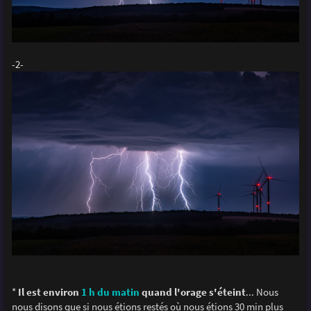
-2-
*
Il est environ
1 h du matin
quand l'orage s'éteint
... Nous
nous disons que si nous étions restés où nous étions 30 min plus