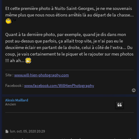
Et cette première photo à Nuits-Saint-Georges, je ne me souvenais
même plus que nous nous étions arrêtés là au départ de la chasse...
Quant à ta dernière photo, par exemple, quand je dis dans mon
post au-dessus que parfois, ça allait trop vite, je n'ai pas eu le
deuxième éclair en partant de la droite, celui à côté de l'extra... Du
coup, je vais certainement te le piquer et le rajouter sur mes photos
!!! ah ah...
Site :
www.will-hien-photography.com
Facebook :
www.facebook.com/WillHienPhotography
a
u
Alexis Maillard
t
Ancien
M
lun. oct. 05, 2020 20:29
e