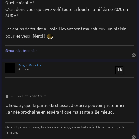
s
Quelle récolte !
s
C'est donc vous qui avez volé toute la foudre ramifiée de 2020 en
a
g
AURA !
e
Les coups de foudre au soleil levant sont majestueux, un plaisir
pour les yeux. Merci !
@mathieubrochier
a
u
Roger Moretti
t
Ancien
M
sam. oct. 03, 2020 18:53
e
s
whouaa , quelle partie de chasse . J'espère pouvoir y retourner
s
l'année prochaine en espérant que ma santé aille mieux .
a
g
e
Quand j'étais môme, la chaîne météo, ça existait déjà. On appelait ça la
fenêtre.