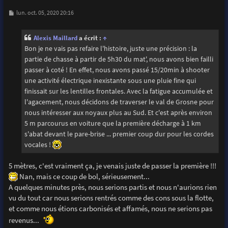
M
lun. oct. 05, 2020 20:16
e
s
s
Alexis Maillard
a écrit :
↑
a
g
Bon je ne vais pas refaire l'histoire, juste une précision : la
e
partie de chasse à partir de 5h30 du mat', nous avons bien failli
passer à coté ! En effet, nous avons passé 15/20min à shooter
une activité électrique inexistante sous une pluie fine qui
finissait sur les lentilles frontales. Avec la fatigue accumulée et
l'agacement, nous décidons de traverser le val de Grosne pour
nous intéresser aux noyaux plus au Sud. Et c'est après environ
5 m parcourus en voiture que la première décharge à 1 km
s'abat devant le pare-brise ... premier coup dur pour les cordes
vocales !
5 mètres, c'est vraiment ça, je venais juste de passer la première !!!
Nan, mais ce coup de bol, sérieusement...
A quelques minutes près, nous serions partis et nous n'aurions rien
vu du tout car nous serions rentrés comme des cons sous la flotte,
et comme nous étions carbonisés et affamés, nous ne serions pas
revenus...