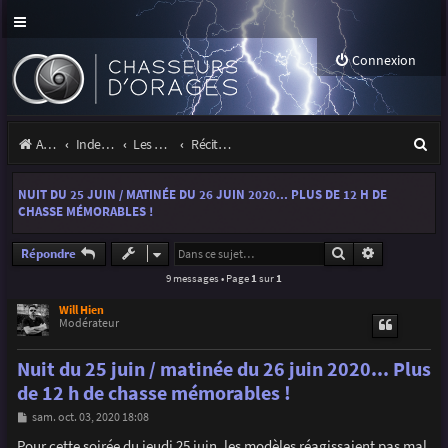
Connexion
R
Accueil
Index du forum
Les orages
Récits et photos d'orages
e
NUIT DU 25 JUIN / MATINÉE DU 26 JUIN 2020... PLUS DE 12 H DE
c
CHASSE MÉMORABLES !
h
Rechercher
Recherche a
Répondre
e
9 messages • Page
1
sur
1
r
Will Hien
c
Modérateur
h
Nuit du 25 juin / matinée du 26 juin 2020... Plus
e
de 12 h de chasse mémorables !
r
M
sam. oct. 03, 2020 18:08
e
s
Pour cette soirée du jeudi 25 juin, les modèles réagissaient pas mal