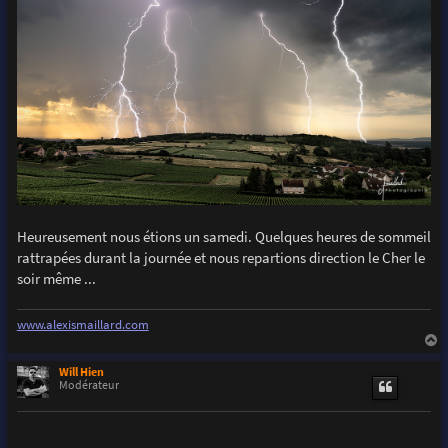
Heureusement nous étions un samedi. Quelques heures de sommeil
rattrapées durant la journée et nous repartions direction le Cher le
soir même ...
www.alexismaillard.com
a
u
Will Hien
t
Modérateur