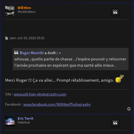
a
u
Will Hien
t
Modérateur
M
sam. oct. 03, 2020 19:31
e
s
s
Roger Moretti
a écrit :
↑
a
g
whouaa , quelle partie de chasse . J'espère pouvoir y retourner
e
l'année prochaine en espérant que ma santé aille mieux .
Merci Roger !!! Ça va aller... Prompt rétablissement, amigo.
Site :
www.will-hien-photography.com
Facebook :
www.facebook.com/WillHienPhotography
a
u
Eric Tarrit
t
Habitué