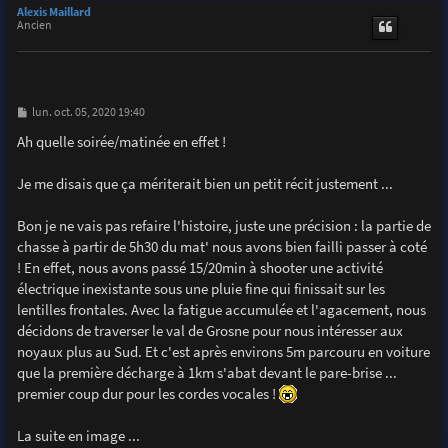
u
Alexis Maillard
t
Ancien
M
lun. oct. 05, 2020 19:40
e
s
Ah quelle soirée/matinée en effet !
s
a
g
Je me disais que ça mériterait bien un petit récit justement ...
e
Bon je ne vais pas refaire l'histoire, juste une précision : la partie de
chasse à partir de 5h30 du mat' nous avons bien failli passer à coté
! En effet, nous avons passé 15/20min à shooter une activité
électrique inexistante sous une pluie fine qui finissait sur les
lentilles frontales. Avec la fatigue accumulée et l'agacement, nous
décidons de traverser le val de Grosne pour nous intéresser aux
noyaux plus au Sud. Et c'est après environs 5m parcouru en voiture
que la première décharge à 1km s'abat devant le pare-brise ...
premier coup dur pour les cordes vocales !
La suite en image ...