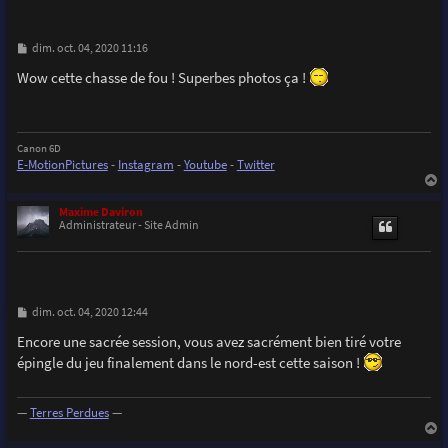
M
dim. oct. 04, 2020 11:16
e
s
Wow cette chasse de fou ! Superbes photos ça !
s
a
g
e
Canon 6D
E-MotionPictures
-
Instagram
-
Youtube
-
Twitter
a
u
Maxime Daviron
t
Administrateur - Site Admin
M
dim. oct. 04, 2020 12:44
e
s
Encore une sacrée session, vous avez sacrément bien tiré votre
s
épingle du jeu finalement dans le nord-est cette saison !
a
g
e
—
Terres Perdues
—
a