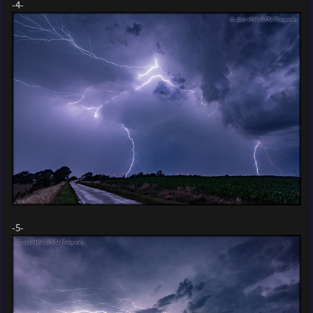
-4-
-5-