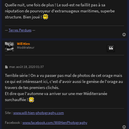
s
Quelle nuit, une fois de plus ! Le sud-est ne faillit pas à sa
s
réputation de pourvoyeur d'extranuageux maritimes, superbe
a
g
structure. Bien joué !
e
—
Terres Perdues
—
a
u
Will Hien
t
Modérateur
M
mar. août 18, 2020 01:37
e
s
Terrible série ! On a vu passer pas mal de photos de cet orage mais
s
ce qui est intéressant ici, c'est d'avoir aussi le genèse de l'orage au
a
g
travers de tes premiers clichés.
e
Et dire que l'automne va arriver sur une mer Méditerranée
surchauffée !
Site :
www.will-hien-photography.com
Facebook :
www.facebook.com/WillHienPhotography