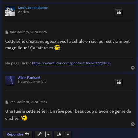
a
u
Louis Jouandanne
t
Ancien
M
mar. août 25, 2020 19:25
e
s
Cette série d'extranuageux avec la cellule en ciel pur est vraiment
s
magnifique ! Ça fait rêver
a
g
e
Ma page Flickr :
https://www.flickr.com/photos/186920322@N03
a
u
Albin Panisset
t
Nouveau membre
M
ven. août 28, 2020 07:23
e
s
Une tuerie cette série !! Un rêve pour beaucoup d'avoir ce genre de
s
clichés
a
g
e
a
u
Répondre
t