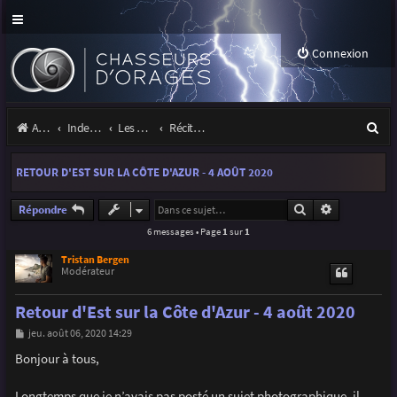
Connexion
R
Accueil
Index du forum
Les orages
Récits et photos d'orages
e
RETOUR D'EST SUR LA CÔTE D'AZUR - 4 AOÛT 2020
c
h
Rechercher
Recherche a
Répondre
6 messages • Page
1
sur
1
e
r
Tristan Bergen
Modérateur
c
Retour d'Est sur la Côte d'Azur - 4 août 2020
h
M
jeu. août 06, 2020 14:29
e
e
s
Bonjour à tous,
r
s
a
g
Longtemps que je n’avais pas posté un sujet photographique, il