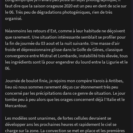
e
faut dire que la saison orageuse 2020 est un peu en dent de scie sur
le 06. Très peu de dégradations photogéniques, rien de très
organisé.
Néanmoins les retours d’Est, comme à leur habitude ne déçoivent
que rarement. Une situation intéressante semblait se profiler pour
la fin de journée du 03 aout et la nuit suivante. Une masse d’air
froide et dépressionnaire glisse dans le Golfe de Gênes, classique
convergence entre Mistral et Lombarde, instabilité très élevée, tous
les ingrédients sont là pour engendrer du lourd entre la Ligurie et le
06.
Journée de boulot finie, je rejoins mon compère Varois à Antibes,
lieu où nous sommes rarement déçus car étonnement très peu
concerné par les précipitations dans ce genre de situation. Le jour
tombe peu à peu alors que les orages concernent déjà l’Italie et le
Mercantour.
Les modèles sont unanimes, de fortes cellules devraient se
développer ans les prochaines heures et rapidement le ciel se
charge sur la zone. La convection se met en place et les premières