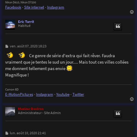
Nikon D610, Nikon D7200
Facebook
-
Site internet
-
Instagram
a
u
Eric Tarrit
t
Habitué
M
ven. août 07, 2020 18:23
e
s
Ce genre de série d'extra qui fait rêver. Faudra
s
vraiment que je tentes le sud un jour.... Mais tout ces villes collées
a
g
me donnent tellement pas envie
e
Magnifique !
Canon 6D
E-MotionPictures
-
Instagram
-
Youtube
-
Twitter
a
u
Maxime Daviron
t
Administrateur - Site Admin
M
lun. août 10, 2020 21:41
e