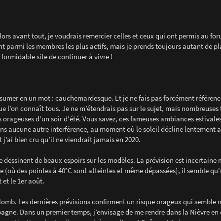
Alors avant tout, je voudrais remercier celles et ceux qui ont permis au fo
t parmi les membres les plus actifs, mais je prends toujours autant de pl
 formidable site de continuer à vivre !
sumer en un mot : cauchemardesque. Et je ne fais pas forcément référence
ue l’on connaît tous. Je ne m’étendrais pas sur le sujet, mais nombreuses 
s orageuses d'un soir d'été. Vous savez, ces fameuses ambiances estivale
sans aucune autre interférence, au moment où le soleil décline lentement 
j’ai bien cru qu’il ne viendrait jamais en 2020.
 se dessinent de beaux espoirs sur les modèles. La prévision est incertaine
e (où des pointes à 40°C sont atteintes et même dépassées), il semble qu
 et le 1er août.
omb. Les dernières prévisions confirment un risque orageux qui semble 
ampagne. Dans un premier temps, j’envisage de me rendre dans la Nièvre en