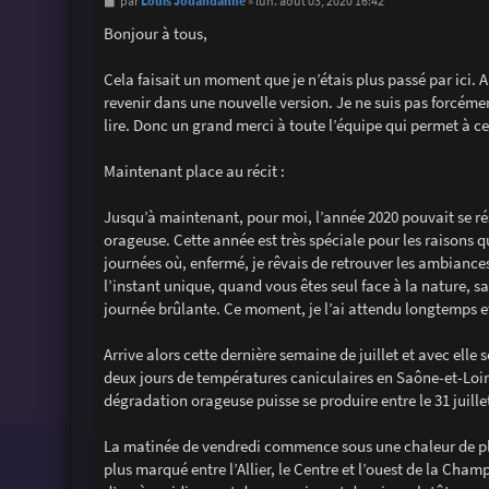
M
Louis Jouandanne
par
»
lun. août 03, 2020 16:42
e
s
Bonjour à tous,
s
a
g
Cela faisait un moment que je n’étais plus passé par ici. 
e
revenir dans une nouvelle version. Je ne suis pas forcémen
lire. Donc un grand merci à toute l’équipe qui permet à ce
Maintenant place au récit :
Jusqu’à maintenant, pour moi, l’année 2020 pouvait se ré
orageuse. Cette année est très spéciale pour les raisons q
journées où, enfermé, je rêvais de retrouver les ambiance
l’instant unique, quand vous êtes seul face à la nature, 
journée brûlante. Ce moment, je l’ai attendu longtemps et 
Arrive alors cette dernière semaine de juillet et avec elle
deux jours de températures caniculaires en Saône-et-Loir
dégradation orageuse puisse se produire entre le 31 juillet
La matinée de vendredi commence sous une chaleur de pl
plus marqué entre l’Allier, le Centre et l’ouest de la Ch