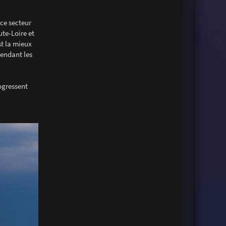
n
e
 ce secteur
ute-Loire et
st la mieux
tendant les
ogressent