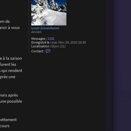
rum de
aisir à vous
Louis Jouandanne
Ancien
Messages :
1102
Enregistré le :
mar. févr. 09, 2010 20:30
Localisation :
Dijon (21)
C
Contact :
o
 à la saison
n
t
furent les
a
c
s qui rendent
t
après une
e
r
L
o
u
 mais après
i
s
’une possible
J
o
u
a
n
nettement
d
 cours
a
n