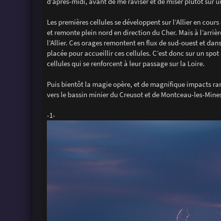
d’après-midi, avant de me raviser et de miser plutôt sur un
Les premières cellules se développent sur l’Allier en cou
et remonte plein nord en direction du Cher. Mais à l’arrière
l’Allier. Ces orages remontent en flux de sud-ouest et dans
placée pour accueillir ces cellules. C’est donc sur un sp
cellules qui se renforcent à leur passage sur la Loire.
Puis bientôt la magie opère, et de magnifique impacts ram
vers le bassin minier du Creusot et de Montceau-les-Mines
-1-