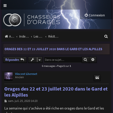
Connexion
R
Accueil
Index du forum
Les orages
Récits et photos d'orages
e
ORAGES DES 22 ET 23 JUILLET 2020 DANS LE GARD ET LES ALPILLES
c
h
Rechercher
Recherche a
Répondre
6 messages • Page
1
sur
1
e
r
Vincent Lhermet
Ancien
c
Orages des 22 et 23 juillet 2020 dans le Gard et
h
les Alpilles
e
M
sam. juil. 25, 2020 14:20
r
e
s
La semaine qui s'achève a été riche en orages dans le Gard et les
s