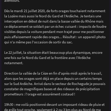
alentours.
a
g
e
Dès le mardi 21 juillet 2020, de forts orages touchaient notamment
la Lozère mais aussi le Nord du Gard et l'Ardèche. Je tentais une
interception en début de nuit dans la basse vallée du Rhône mais
ce déplacement se soldait par un échec cuisant : impacts de foudre
visibles depuis la voiture pendant mon trajet pour me positionner
puis affaissement rapide des orages... Résultat : un appareil photo
qui n'a même pas l'occasion de sortir du sac.
Le 22 juillet, la situation était beaucoup plus dynamique, encore
une fois sur le Nord du Gard et la frontière avec l'Ardèche
notamment.
Direction la vallée de la Cèze en fin d'après-midi après le travail,
alors que les orages sont déjà en place depuis un certains temps
sur le Sud Ardèche. Arrivé dans le secteur de Rochegude je pouvais
constater de magnifiques bases et des rideaux de précipitation
prometteurs : l'orage est assurément costaud !
19h30 : me voilà positionné devant un imposant rideau de pluie et
de grêle tout proche, seulement à 2 ou 3 km plus au Nord de ma