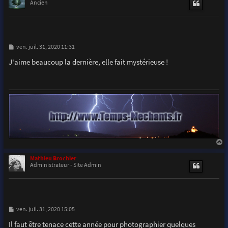
t
Ancien
M
ven. juil. 31, 2020 11:31
e
s
J'aime beaucoup la dernière, elle fait mystérieuse !
s
a
g
e
a
u
Mathieu Brochier
t
Administrateur - Site Admin
M
ven. juil. 31, 2020 15:05
e
s
Il faut être tenace cette année pour photographier quelques