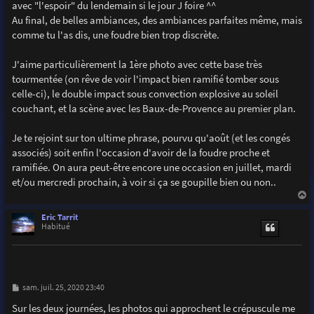
avec "l'espoir" du lendemain si le jour J foire ^^
Au final, de belles ambiances, des ambiances parfaites même, mais
comme tu l'as dis, une foudre bien trop discrète.
J'aime particulièrement la 1ère photo avec cette base très
tourmentée (on rêve de voir l'impact bien ramifié tomber sous
celle-ci), le double impact sous convection explosive au soleil
couchant, et la scène avec les Baux-de-Provence au premier plan.
Je te rejoint sur ton ultime phrase, pourvu qu'août (et les congés
associés) soit enfin l'occasion d'avoir de la foudre proche et
ramifiée. On aura peut-être encore une occasion en juillet, mardi
et/ou mercredi prochain, à voir si ça se goupille bien ou non..
a
u
Eric Tarrit
t
Habitué
M
sam. juil. 25, 2020 23:40
e
s
Sur les deux journées, les photos qui approchent le crépuscule me