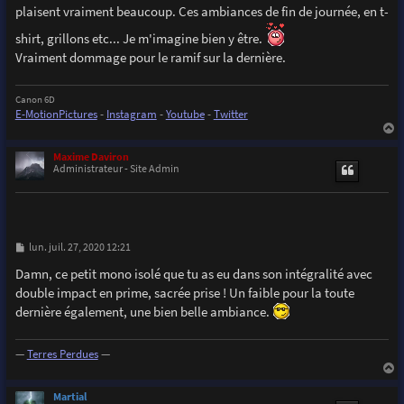
s
plaisent vraiment beaucoup. Ces ambiances de fin de journée, en t-
a
g
e
shirt, grillons etc... Je m'imagine bien y être.
Vraiment dommage pour le ramif sur la dernière.
Canon 6D
E-MotionPictures
-
Instagram
-
Youtube
-
Twitter
a
u
Maxime Daviron
t
Administrateur - Site Admin
M
lun. juil. 27, 2020 12:21
e
s
Damn, ce petit mono isolé que tu as eu dans son intégralité avec
s
double impact en prime, sacrée prise ! Un faible pour la toute
a
g
dernière également, une bien belle ambiance.
e
—
Terres Perdues
—
a
u
Martial