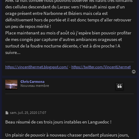
Avec la nuit tombée nous pouvons observer les flashs très lointains
des cellules descendant du Larzac vers l'Hérault ainsi que d'un
orage présent entre Narbonne et Béziers mais cela est
définitivement hors de portée et il est donc temps d'aller retrouver
un peu de repos mérité !
Place maintenant au mois d'août où j'espère bien pouvoir profiter
de mes congés par capturer d'autres ambiances orageuses et
surtout de la foudre nocturne décente, c'est à dire proche ! A
suivre...
https://vincentlhermet.blogspot.com/
-
https://twitter.com/VincentLhermet
a
u
Chris Carmona
t
Nouveau membre
M
sam. juil. 25, 2020 17:07
e
s
Beau résumé de ces trois jours instables en Languedoc !
s
a
g
Un plaisir de pouvoir à nouveau chasser pendant plusieurs jours,
e