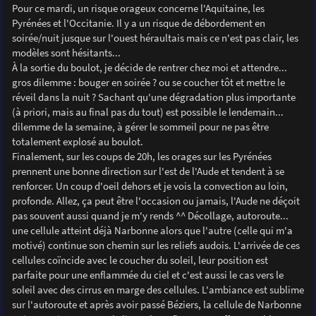
Pour ce mardi, un risque orageux concerne l'Aquitaine, les
Pyrénées et l'Occitanie. Il y a un risque de débordement en
soirée/nuit jusque sur l'ouest héraultais mais ce n'est pas clair, les
modèles sont hésitants...
À la sortie du boulot, je décide de rentrer chez moi et attendre...
gros dilemme : bouger en soirée ? ou se coucher tôt et mettre le
réveil dans la nuit ? Sachant qu'une dégradation plus importante
(à priori, mais au final pas du tout) est possible le lendemain...
dilemme de la semaine, à gérer le sommeil pour ne pas être
totalement explosé au boulot.
Finalement, sur les coups de 20h, les orages sur les Pyrénées
prennent une bonne direction sur l'est de l'Aude et tendent à se
renforcer. Un coup d'oeil dehors et je vois la convection au loin,
profonde. Allez, ça peut être l'occasion ou jamais, l'Aude ne déçoit
pas souvent aussi quand je m'y rends ^^ Décollage, autoroute...
une cellule atteint déjà Narbonne alors que l'autre (celle qui m'a
motivé) continue son chemin sur les reliefs audois. L'arrivée de ces
cellules coïncide avec le coucher du soleil, leur position est
parfaite pour une enflammée du ciel et c'est aussi le cas vers le
soleil avec des cirrus en marge des cellules. L'ambiance est sublime
sur l'autoroute et après avoir passé Béziers, la cellule de Narbonne