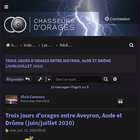
Connexion
R
Accueil
Index du forum
Les orages
Récits et photos d'orages
e
TROIS JOURS D'ORAGES ENTRE AVEYRON, AUDE ET DRÔME
c
(JUIN/JUILLET 2020)
h
Rechercher
Recherche a
Répondre
e
12 messages • Page
1
sur
1
r
Chris Carmona
c
Nouveau membre
h
Trois jours d'orages entre Aveyron, Aude et
e
Drôme (juin/juillet 2020)
r
M
mer. juil. 15, 2020 00:42
e
s