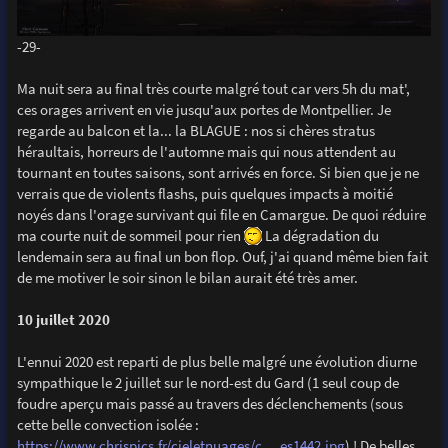
-29-
Ma nuit sera au final très courte malgré tout car vers 5h du mat',
ces orages arrivent en vie jusqu'aux portes de Montpellier. Je
regarde au balcon et la... la BLAGUE : nos si chères stratus
héraultais, horreurs de l'automne mais qui nous attendent au
tournant en toutes saisons, sont arrivés en force. Si bien que je ne
verrais que de violents flashs, puis quelques impacts à moitié
noyés dans l'orage survivant qui file en Camargue. De quoi réduire
ma courte nuit de sommeil pour rien
La dégradation du
lendemain sera au final un bon flop. Ouf, j'ai quand même bien fait
de me motiver le soir sinon le bilan aurait été très amer.
10 juillet 2020
L'ennui 2020 est reparti de plus belle malgré une évolution diurne
sympathique le 2 juillet sur le nord-est du Gard (1 seul coup de
foudre aperçu mais passé au travers des déclenchements (sous
cette belle convection isolée :
https://www.chrispics.fr/cieletnuages/c ... es1442.jpg
) ! De belles