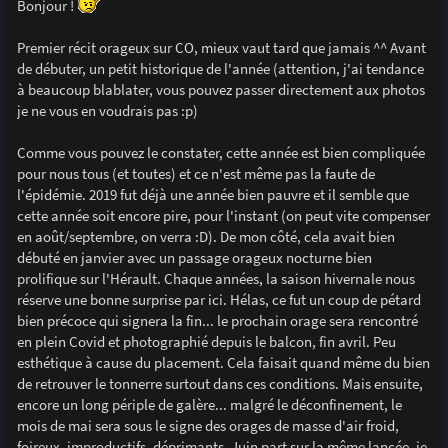
Bonjour !
s
a
g
Premier récit orageux sur CO, mieux vaut tard que jamais ^^ Avant
e
de débuter, un petit historique de l'année (attention, j'ai tendance
à beaucoup blablater, vous pouvez passer directement aux photos
je ne vous en voudrais pas :p)
Comme vous pouvez le constater, cette année est bien compliquée
pour nous tous (et toutes) et ce n'est même pas la faute de
l'épidémie. 2019 fut déjà une année bien pauvre et il semble que
cette année soit encore pire, pour l'instant (on peut vite compenser
en août/septembre, on verra :D). De mon côté, cela avait bien
débuté en janvier avec un passage orageux nocturne bien
prolifique sur l'Hérault. Chaque années, la saison hivernale nous
réserve une bonne surprise par ici. Hélas, ce fut un coup de pétard
bien précoce qui signera la fin... le prochain orage sera rencontré
en plein Covid et photographié depuis le balcon, fin avril. Peu
esthétique à cause du placement. Cela faisait quand même du bien
de retrouver le tonnerre surtout dans ces conditions. Mais ensuite,
encore un long périple de galère... malgré le déconfinement, le
mois de mai sera sous le signe des orages de masse d'air froid,
foireux, improductifs, déprimants. Juin part sur la même lancée, je