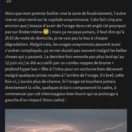
-10-
Alors que mon premier boitier vise la zone de foudroiement, l'autre
vise en plan serré sur la capitale aveyronnaise. Cela fait cinq ans
environ que j'essaye d'avoir de l'orage dans cet angle (et pourquoi
pas sur Rodez même
) mais ça ne paye jamais, il faut dire qu'à
2h15 de route du domicile, je ne vais pas la bas à chaque
dégradation. Malgré cela, les orages aveyronnais peuvent aussi
s'avérer compliqués, ça ne me réussit pas souvent malgré les belles
choses qui y passent. La dernière fois remonte pas plus tard qu'au
12 juin où j'ai été accueilli par un combo nappes de brume +
plafond hyper bas + fête à l'intra pour un nocturne bien décevant
malgré quelques prises noyées à l'arrière de l'orage. En bref, cette
fois-ci, j'aurais plus de chance. Si l'orage ne touchera jamais
directement la ville, quelques éclairs composeront le cadre, à
commencer par cet internuageux bien fourni qui se prolonge à
gauche d'un impact (hors cadre) :