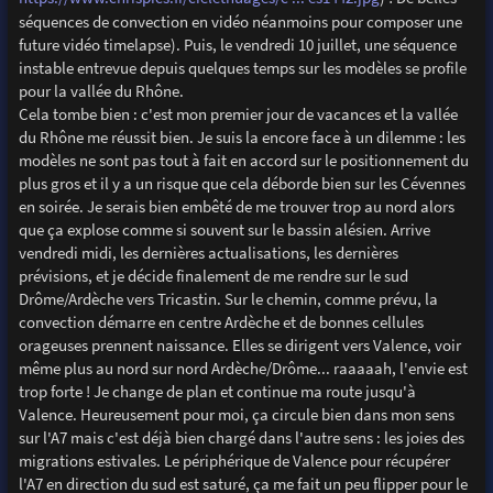
séquences de convection en vidéo néanmoins pour composer une
future vidéo timelapse). Puis, le vendredi 10 juillet, une séquence
instable entrevue depuis quelques temps sur les modèles se profile
pour la vallée du Rhône.
Cela tombe bien : c'est mon premier jour de vacances et la vallée
du Rhône me réussit bien. Je suis la encore face à un dilemme : les
modèles ne sont pas tout à fait en accord sur le positionnement du
plus gros et il y a un risque que cela déborde bien sur les Cévennes
en soirée. Je serais bien embêté de me trouver trop au nord alors
que ça explose comme si souvent sur le bassin alésien. Arrive
vendredi midi, les dernières actualisations, les dernières
prévisions, et je décide finalement de me rendre sur le sud
Drôme/Ardèche vers Tricastin. Sur le chemin, comme prévu, la
convection démarre en centre Ardèche et de bonnes cellules
orageuses prennent naissance. Elles se dirigent vers Valence, voir
même plus au nord sur nord Ardèche/Drôme... raaaaah, l'envie est
trop forte ! Je change de plan et continue ma route jusqu'à
Valence. Heureusement pour moi, ça circule bien dans mon sens
sur l'A7 mais c'est déjà bien chargé dans l'autre sens : les joies des
migrations estivales. Le périphérique de Valence pour récupérer
l'A7 en direction du sud est saturé, ça me fait un peu flipper pour le