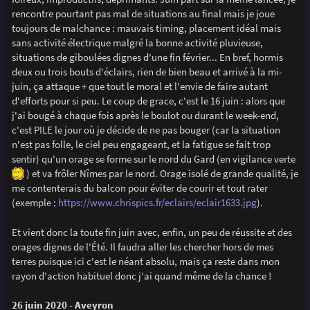
rencontre pourtant pas mal de situations au final mais je joue
toujours de malchance : mauvais timing, placement idéal mais
sans activité électrique malgré la bonne activité pluvieuse,
situations de giboulées dignes d'une fin février... En bref, hormis
deux ou trois bouts d'éclairs, rien de bien beau et arrivé à la mi-
juin, ça attaque + que tout le moral et l'envie de faire autant
d'efforts pour si peu. Le coup de grace, c'est le 16 juin : alors que
j'ai bougé à chaque fois après le boulot ou durant le week-end,
c'est PILE le jour où je décide de ne pas bouger (car la situation
n'est pas folle, le ciel peu engageant, et la fatigue se fait trop
sentir) qu'un orage se forme sur le nord du Gard (en vigilance verte
) et va frôler Nîmes par le nord. Orage isolé de grande qualité, je
me contenterais du balcon pour éviter de courir et tout rater
(exemple :
https://www.chrispics.fr/eclairs/eclair1633.jpg
).
Et vient donc la toute fin juin avec, enfin, un peu de réussite et des
orages dignes de l'Été. Il faudra aller les chercher hors de mes
terres puisque ici c'est le néant absolu, mais ça reste dans mon
rayon d'action habituel donc j'ai quand même de la chance !
26 juin 2020 - Aveyron