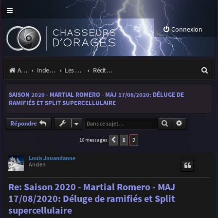
Connexion
R
Accueil
Index du forum
Les orages
Récits et photos d'orages
e
SAISON 2020 - MARTIAL ROMERO - MAJ 17/08/2020: DÉLUGE DE
c
RAMIFIÉS ET SPLIT SUPERCELLULAIRE
h
Rechercher
Recherche a
Répondre
e
1
2
16 messages
Précédente
r
c
Louis Jouandanne
Ancien
h
Re: Saison 2020 - Martial Romero - MAJ
e
17/08/2020: Déluge de ramifiés et Split
r
supercellulaire