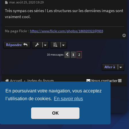
M
mar. août 25, 2020 19:29
e
s
Très sympas ces séries ! Les structures sur les dernières images sont
s
vraiment cool.
a
g
e
Ma page Flickr :
https://www.flickr.com/photos/186920322@N03
a
u
Répondre
t
1
2
16 messages
Précédente
Aller à
Accueil
Index du forum
Nous contacter
En poursuivant votre navigation, vous acceptez
Purplexion style by
Ian Bradley
Développé par
phpBB
® Forum Software © phpBB Limited
l’utilisation de cookies.
En savoir plus
Traduit par
phpBB-fr.com
Confidentialité
|
Conditions
OK