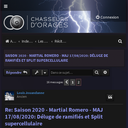
Connexion
R
Accueil
Index du forum
Les orages
Récits et photos d'orages
e
SAISON 2020 - MARTIAL ROMERO - MAJ 17/08/2020: DÉLUGE DE
c
RAMIFIÉS ET SPLIT SUPERCELLULAIRE
h
Rechercher
Recherche a
Répondre
e
1
2
16 messages
Précédente
r
c
Louis Jouandanne
Ancien
h
Re: Saison 2020 - Martial Romero - MAJ
e
17/08/2020: Déluge de ramifiés et Split
r
supercellulaire