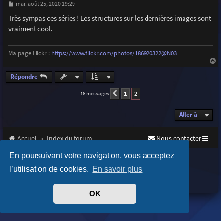
M
mar. août 25, 2020 19:29
e
s
Très sympas ces séries ! Les structures sur les dernières images sont
s
vraiment cool.
a
g
e
Ma page Flickr :
https://www.flickr.com/photos/186920322@N03
a
u
Répondre
t
1
2
16 messages
Précédente
Aller à
Accueil
Index du forum
Nous contacter
En poursuivant votre navigation, vous acceptez
Purplexion style by
Ian Bradley
Développé par
phpBB
® Forum Software © phpBB Limited
l’utilisation de cookies.
En savoir plus
Traduit par
phpBB-fr.com
Confidentialité
|
Conditions
OK