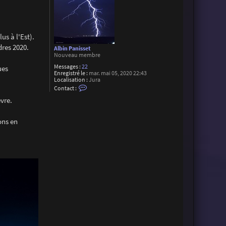
us à l'Est).
dres 2020.
Albin Panisset
Nouveau membre
Messages :
22
ues
Enregistré le :
mar. mai 05, 2020 22:43
Localisation :
Jura
C
Contact :
o
vre.
n
t
a
c
ons en
t
e
r
A
l
b
i
n
P
a
n
i
s
s
e
t