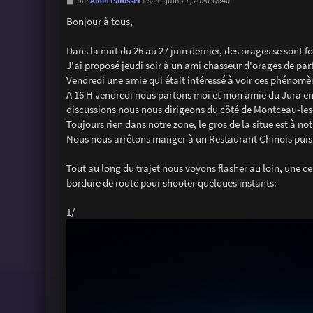
M
Albin Panisset
par
»
sam. juin 27, 2020 18:40
e
s
Bonjour à tous,
s
a
g
Dans la nuit du 26 au 27 juin dernier, des orages se sont fo
e
J'ai proposé jeudi soir à un ami chasseur d'orages de par
Vendredi une amie qui était intéressé à voir ces phénomèn
A 16 H vendredi nous partons moi et mon amie du Jura en
discussions nous nous dirigeons du côté de Montceau-les-
Toujours rien dans notre zone, le gros de la situe est à 
Nous nous arrêtons manger à un Restaurant Chinois puis ap
Tout au long du trajet nous voyons flasher au loin, une ce
bordure de route pour shooter quelques instants:
1/