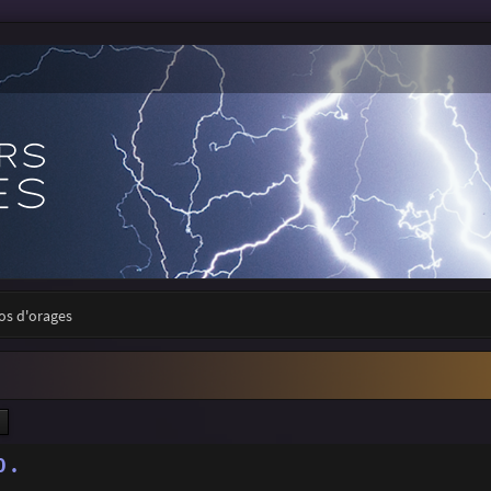
tos d'orages
ercher
Recherche avancée
 .