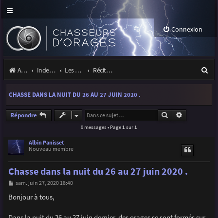
Connexion
R
Accueil
Index du forum
Les orages
Récits et photos d'orages
e
CHASSE DANS LA NUIT DU 26 AU 27 JUIN 2020 .
c
h
Rechercher
Recherche a
Répondre
9 messages • Page
1
sur
1
e
r
Albin Panisset
Nouveau membre
c
Chasse dans la nuit du 26 au 27 juin 2020 .
h
M
sam. juin 27, 2020 18:40
e
e
s
Bonjour à tous,
r
s
a
g
Dans la nuit du 26 au 27 juin dernier, des orages se sont formés sur