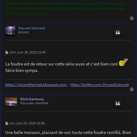
Passionné depuis toujours, et traquant les orages sur les routes depuis
2015, rien ne m’arrête. Le Tout est une remise en question permanente
afin d'y obtenir le Graal !
a
u
Vincent Lhermet
t
Ancien
M
dim. juin 28, 2020 13:49
e
s
La foudre est de retour sur cette série aussi et c'est bien cool
s
a
Série bien sympa.
g
e
https://vincentlhermet.blogspot.com/
-
https://twitter.com/VincentLhermet
a
u
Chris Carmona
t
Nouveau membre
M
lun. juin 29, 2020 19:38
e
s
Une belle moisson, plaisant de voir toute cette foudre ramifié. Bien
s