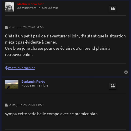
u
Mathieu Brochier
t
Administrateur - Site Admin
M
dim. juin 28, 2020 04:50
e
s
C'était un petit pari de s'aventurer si loin, d'autant que la situation
s
n'était pas évidente à cerner.
a
g
Une bien jolie chasse pour des éclairs qu'on prend plaisir à
e
retrouver enfin.
@mathieubrochier
a
u
Benjamin Porée
t
Nouveau membre
M
dim. juin 28, 2020 11:59
e
s
sympa cette serie belle compo avec ce premier plan
s
a
g
e