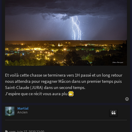
Et voilà cette chasse se terminera vers 1H passé et un long retour
nous attendra pour regagner Mâcon dans un premier temps puis
Saint-Claude (JURA) dans un second temps.
J'espère que ce récit vous aura plu
a
u
Martial
t
Ancien
M
sam. juin 27, 2020 22:00