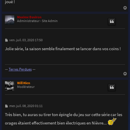
joué !
a
g
e
a
u
Maxime Daviron
t
Administrateur - Site Admin
M
ven. juil. 03, 2020 17:50
e
s
Jolie série, la saison semble finalement se lancer dans vos coins !
s
a
g
e
—
Terres Perdues
—
a
u
Will Hien
t
Modérateur
M
mer. juil. 08, 2020 01:11
e
s
Très bien, tu auras su tirer ton épingle du jeu sur cette série car les
s
a
orages étaient effectivement bien électriques en Nièvre...
g
e