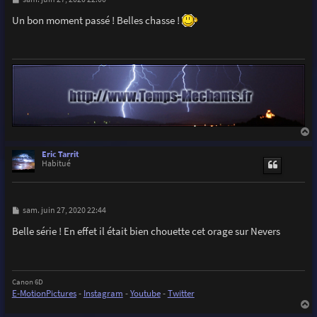
e
s
Un bon moment passé ! Belles chasse !
s
a
g
e
a
u
Eric Tarrit
t
Habitué
M
sam. juin 27, 2020 22:44
e
s
Belle série ! En effet il était bien chouette cet orage sur Nevers
s
a
g
e
Canon 6D
E-MotionPictures
-
Instagram
-
Youtube
-
Twitter
a