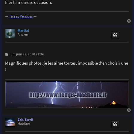
filer la moindre occasion.
—
Terres Perdues
—
a
u
Martial
t
Ancien
M
lun. juin 22, 2020 21:34
e
s
Magnifiques photos, je les aime toutes, impossible d'en choisir une
s
!
a
g
e
a
u
Eric Tarrit
t
Habitué