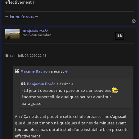
effectivement !
—
Terres Perdues
—
a
u
Benjamin Porée
t
Nouveau membre
M
sam. juil. 04, 2020 22:48
e
s
s
Maxime Daviron
a écrit :
↑
a
g
e
Benjamin Porée
a écrit :
↑
#13 jetait dessous mon pare brise s'en souviens
énorme supercellule quelques heures avant sur
Saragosse
Ah ? Ça ne devait pas être cette cellule précise, il ne s'agissait
que d'un petit mono né quelques dizaines de minutes avant
tout au plus, mais qui attestait d'une instabilité bien présente,
effectivement !