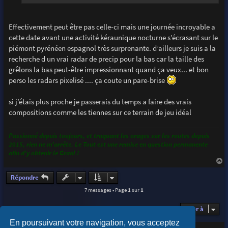
Effectivement peut être pas celle-ci mais une journée incroyable a
cette date avant une activité kéraunique nocturne s’écrasant sur le
piémont pyrénéen espagnol très surprenante. d’ailleurs je suis a la
recherche d un vrai radar de precip pour la bas car la taille des
grêlons la bas peut-être impressionnant quand ça veux... et bon
perso les radars pixelisé .... ça coute un pare-brise
si j’étais plus proche je passerais du temps a faire des vrais
compositions comme les tiennes sur ce terrain de jeu idéal
Passionné depuis toujours, et traquant les orages sur les routes depuis
2015, rien ne m’arrête. Le Tout est une remise en question permanente
afin d'y obtenir le Graal !
a
u
Répondre
t
7 messages • Page
1
sur
1
Aller à
En poursuivant votre navigation, vous acceptez