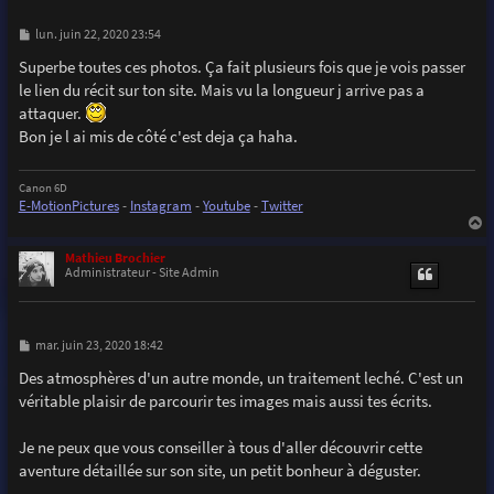
M
lun. juin 22, 2020 23:54
e
s
Superbe toutes ces photos. Ça fait plusieurs fois que je vois passer
s
le lien du récit sur ton site. Mais vu la longueur j arrive pas a
a
g
attaquer.
e
Bon je l ai mis de côté c'est deja ça haha.
Canon 6D
E-MotionPictures
-
Instagram
-
Youtube
-
Twitter
a
u
Mathieu Brochier
t
Administrateur - Site Admin
M
mar. juin 23, 2020 18:42
e
s
Des atmosphères d'un autre monde, un traitement leché. C'est un
s
véritable plaisir de parcourir tes images mais aussi tes écrits.
a
g
e
Je ne peux que vous conseiller à tous d'aller découvrir cette
aventure détaillée sur son site, un petit bonheur à déguster.