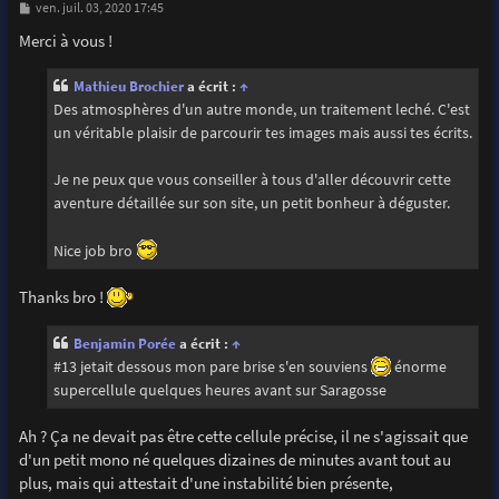
M
ven. juil. 03, 2020 17:45
e
s
Merci à vous !
s
a
g
Mathieu Brochier
a écrit :
↑
e
Des atmosphères d'un autre monde, un traitement leché. C'est
un véritable plaisir de parcourir tes images mais aussi tes écrits.
Je ne peux que vous conseiller à tous d'aller découvrir cette
aventure détaillée sur son site, un petit bonheur à déguster.
Nice job bro
Thanks bro !
Benjamin Porée
a écrit :
↑
#13 jetait dessous mon pare brise s'en souviens
énorme
supercellule quelques heures avant sur Saragosse
Ah ? Ça ne devait pas être cette cellule précise, il ne s'agissait que
d'un petit mono né quelques dizaines de minutes avant tout au
plus, mais qui attestait d'une instabilité bien présente,