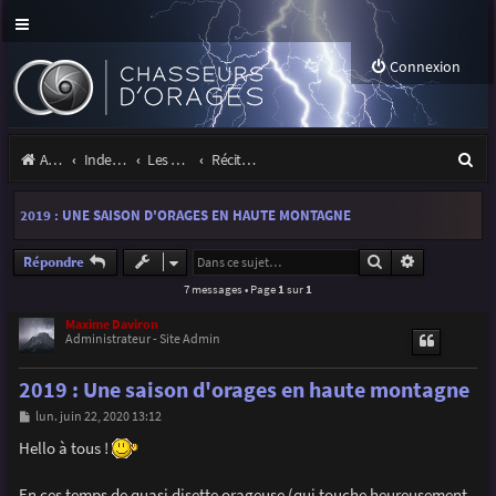
Connexion
R
Accueil
Index du forum
Les orages
Récits et photos d'orages
e
2019 : UNE SAISON D'ORAGES EN HAUTE MONTAGNE
c
h
Rechercher
Recherche a
Répondre
7 messages • Page
1
sur
1
e
r
Maxime Daviron
Administrateur - Site Admin
c
2019 : Une saison d'orages en haute montagne
h
M
lun. juin 22, 2020 13:12
e
e
s
Hello à tous !
r
s
a
g
En ces temps de quasi disette orageuse (qui touche heureusement