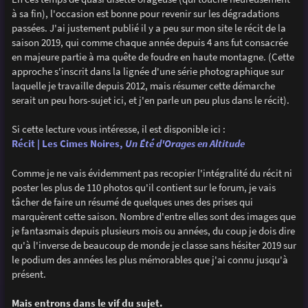
e
à sa fin), l'occasion est bonne pour revenir sur les dégradations
passées. J'ai justement publié il y a peu sur mon site le récit de la
saison 2019, qui comme chaque année depuis 4 ans fut consacrée
en majeure partie à ma quête de foudre en haute montagne. (Cette
approche s'inscrit dans la lignée d'une série photographique sur
laquelle je travaille depuis 2012, mais résumer cette démarche
serait un peu hors-sujet ici, et j'en parle un peu plus dans le récit).
Si cette lecture vous intéresse, il est disponible ici :
Récit | Les Cimes Noires,
Un Été d'Orages en Altitude
Comme je ne vais évidemment pas recopier l'intégralité du récit ni
poster les plus de 110 photos qu'il contient sur le forum, je vais
tâcher de faire un résumé de quelques unes des prises qui
marquèrent cette saison. Nombre d'entre elles sont des images que
je fantasmais depuis plusieurs mois ou années, du coup je dois dire
qu'à l'inverse de beaucoup de monde je classe sans hésiter 2019 sur
le podium des années les plus mémorables que j'ai connu jusqu'à
présent.
Mais entrons dans le vif du sujet.