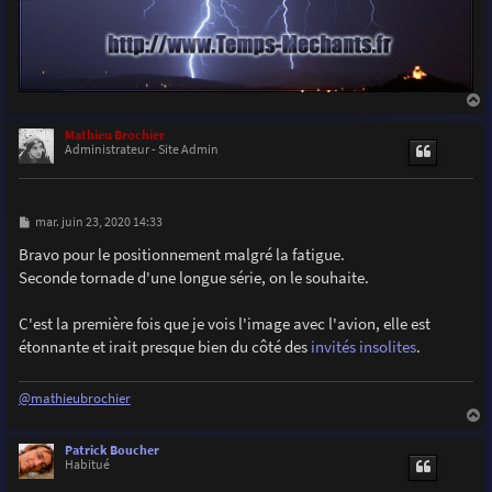
a
u
Mathieu Brochier
t
Administrateur - Site Admin
M
mar. juin 23, 2020 14:33
e
s
Bravo pour le positionnement malgré la fatigue.
s
Seconde tornade d'une longue série, on le souhaite.
a
g
e
C'est la première fois que je vois l'image avec l'avion, elle est
étonnante et irait presque bien du côté des
invités insolites
.
@mathieubrochier
a
u
Patrick Boucher
t
Habitué