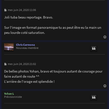
M
mer. juin 24, 2020 11:06
e
s
Joli tuba beau reportage. Bravo.
s
a
g
Sur l'image en format panoramique tu as peut être eu la main un
e
peu lourde coté saturation.
a
u
Chris Carmona
t
Nouveau membre
M
mer. juin 24, 2020 21:02
e
s
De belles photos Yohan, bravo et toujours autant de courage pour
s
faire autant de route ^^
a
g
L'arrière de l'orage est splendide !
e
a
u
Yohan L
t
Prévisionniste