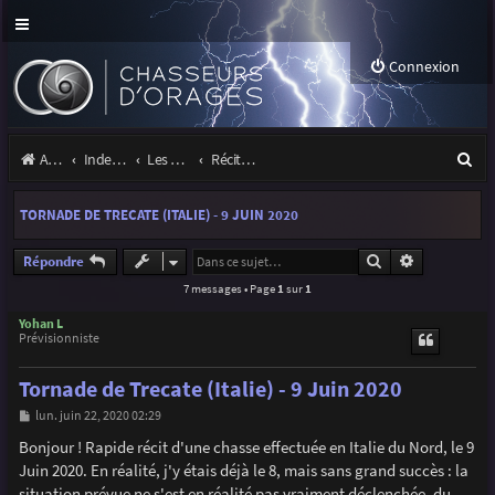
Connexion
R
Accueil
Index du forum
Les orages
Récits et photos d'orages
e
TORNADE DE TRECATE (ITALIE) - 9 JUIN 2020
c
h
Rechercher
Recherche a
Répondre
7 messages • Page
1
sur
1
e
r
Yohan L
Prévisionniste
c
Tornade de Trecate (Italie) - 9 Juin 2020
h
M
lun. juin 22, 2020 02:29
e
e
s
Bonjour ! Rapide récit d'une chasse effectuée en Italie du Nord, le 9
r
s
Juin 2020. En réalité, j'y étais déjà le 8, mais sans grand succès : la
a
g
situation prévue ne s'est en réalité pas vraiment déclenchée, du