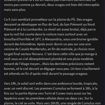
e
moins pas comme ça devrait, deux orages ont bien été interceptés
mais sans plus.
Ce 9 Juin semblait prometteur sur la plaine du Pô. Des orages
devaient se développer en flux de Sud, du bas Piémont au Nord
Piémont et à la Lombardie. Le réveil est assez brutal, déjà parce
que la nuit fut courte dans la voiture mais surtout avec un
brouillard horrible et 16°C à Alessandria, sous une bruine ignoble
durant des kilomètres. Après avoir dormi un peu sur une aire
voisine de Casale Monferrato, en fin de matinée, je choisis mon
target final secteur Novara. C'est dans cette ville que je mange à
midi sous un ciel désespérément plombé et une pluie modérée
venant de l'étage moyen...Mais les dernières prévisions restent
bonnes, et le ciel devrait se dégager sous peu. Un bon cisaillement
est attendu en fin d'après-midi durant le passage orageux.
Vers 14h, le soleil sort enfin dans une ambiance lourde, tropicale,
avec un vent discret. Les premiers Cumulus se forment à 16h, à la
fois sur la partie Alpine vers Turin et Cuneo mais aussi sur les
Appénins avec les premières cellules dans ces deux cas. Sur la
plaine, le ciel se voile. Mais vers 16h30, une rangée de Cumulus non