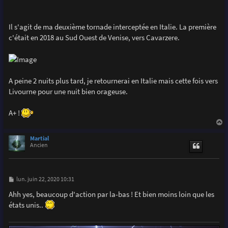
Il s'agit de ma deuxième tornade interceptée en Italie. La première
c'était en 2018 au Sud Ouest de Venise, vers Cavarzere.
A peine 2 nuits plus tard, je retournerai en Italie mais cette fois vers
Livourne pour une nuit bien orageuse.
A+ !
a
u
Martial
t
Ancien
M
lun. juin 22, 2020 10:31
e
s
Ahh yes, beaucoup d'action par la-bas ! Et bien moins loin que les
s
états unis..
a
g
e