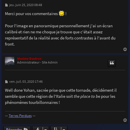
M
jeu. juin 25, 2020 08:48
e
s
Merci pour vos commentaires
!
s
a
g
Pour l'image en panoramique personnellement j'ai un écran
e
calibré et rien ne me choque je trouve que c'était assez
représentatif de la réalité avec de forts contrastes à l'avant du
front.
a
u
Maxime Daviron
t
Administrateur - Site Admin
M
ven. juil. 03, 2020 17:46
e
s
Well done Yohan, sacrée prise que cette tornade, décidément il
s
semble que cette région de l'Italie soit
the place to b
e pour les
a
g
phénomènes tourbillonnaires !
e
—
Terres Perdues
—
a
u
Répondre