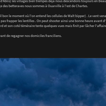
s d'Ablis) les villages bien trempés déjà nous descendons toujours en Bea
ge des betteraves nous sommes à Ouarville à l'est de Chartes.
'il bon le moment où l'on entend les cellules de Walt bipper) . Le vent ve
 pas frapper les lentilles . On peut shooter ainsi une bonne heure avant d'
rd et son coté téméraire tente quelques vues mais finit par lâcher l'affaire
vant de regagner nos domiciles franciliens.