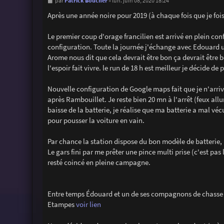
M
Patrick Boucher
par
»
lun. juin 08, 2020 18:24
e
s
Après une année noire pour 2019 (à chaque fois que je fois ça
s
a
g
Le premier coup d'orage francilien est arrivé en plein co
e
configuration. Toute la journée j'échange avec Edouard un
Arome nous dit que cela devrait être bon ça devrait être 
l'espoir fait vivre. le run de 18 h est meilleur je décide de
Nouvelle configuration de Google maps fait que je n'arrive
après Rambouillet. Je reste bien 20 mn à l'arrêt (feux all
baisse de la batterie, je réalise que ma batterie a mal véc
pour pousser la voiture en vain.
Par chance la station dispose du bon modèle de batterie, p
Le gars fini par me prêter une pince multi prise (c'est pas 
resté coincé en pleine campagne.
Entre temps Édouard et un de ses compagnons de chasse me
Etampes
voir lien