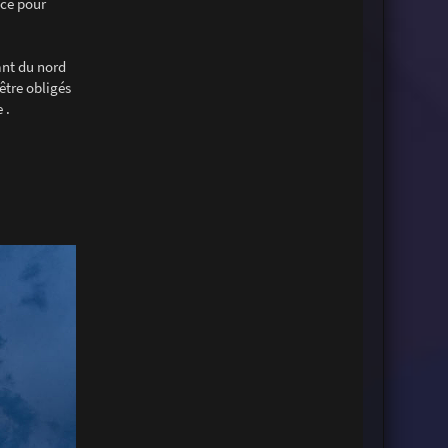
uce pour
nant du nord
être obligés
 .