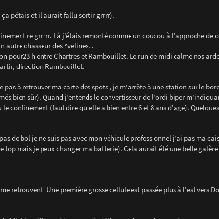
 pétais et il aurait fallu sortir grrrr).
nfinement re grrrrr. Là j'étais remonté comme un coucou à l'approche de c
 autre chasseur des Yvelines. .
bon pour23 h entre Chartres et Rambouillet. Le run de midi calme nos ard
 partir, direction Rambouillet.
 pas à retrouver ma carte des spots , je m'arrête à une station sur le bor
umés bien sûr). Quand j'entends le convertisseur de l'ordi biper m'indiqua
u le confinement (faut dire qu'elle a bien entre 6 et 8 ans d'age). Quelques
as de bol je ne suis pas avec mon véhicule professionnel j'ai pas ma cais
le top mais je peux changer ma batterie). Cela aurait été une belle galère s
 retrouvent. Une première grosse cellule est passée plus à l'est vers D