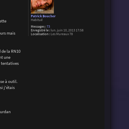
Patrick Boucher
Habitué
ette
Messages :
73
Enregistré le :
lun. juin 10, 2013 17:58
eurs mais
Localisation :
Les Mureaux 78
d de la RN10
nt une
 tentatives
se à outil.
i j'étais
ourdan