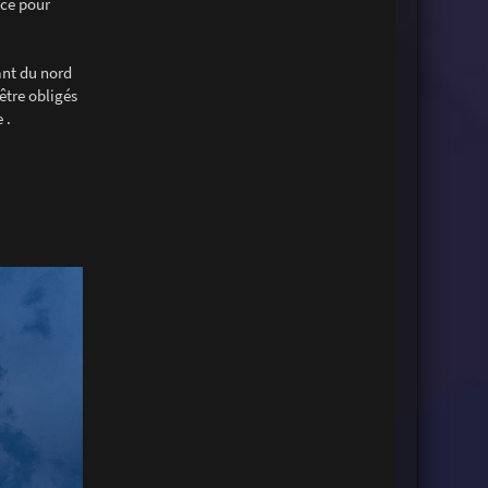
uce pour
nant du nord
être obligés
 .