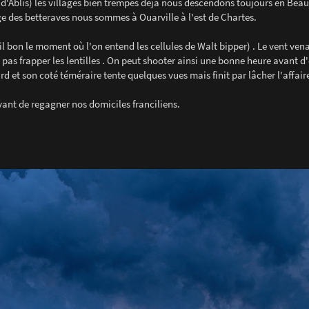
s d'Ablis) les villages bien trempés déjà nous descendons toujours en Bea
ge des betteraves nous sommes à Ouarville à l'est de Chartes.
'il bon le moment où l'on entend les cellules de Walt bipper) . Le vent ve
 pas frapper les lentilles . On peut shooter ainsi une bonne heure avant d'
rd et son coté téméraire tente quelques vues mais finit par lâcher l'affaire
vant de regagner nos domiciles franciliens.