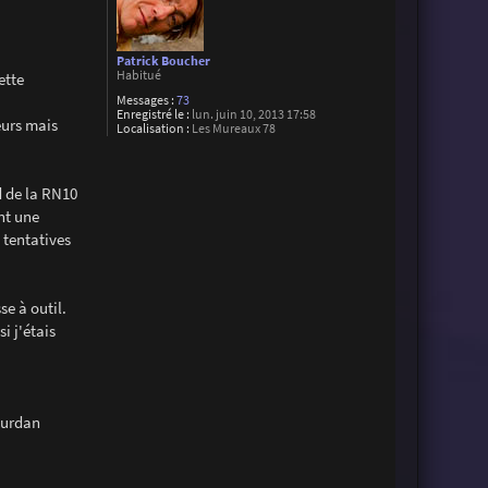
Patrick Boucher
Habitué
ette
Messages :
73
Enregistré le :
lun. juin 10, 2013 17:58
eurs mais
Localisation :
Les Mureaux 78
d de la RN10
nt une
 tentatives
se à outil.
i j'étais
ourdan