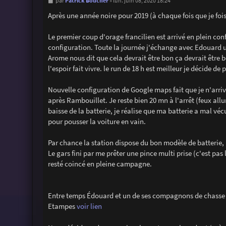
M
Patrick Boucher
par
»
lun. juin 08, 2020 18:24
e
s
Après une année noire pour 2019 (à chaque fois que je fois ça
s
a
g
Le premier coup d'orage francilien est arrivé en plein co
e
configuration. Toute la journée j'échange avec Edouard un
Arome nous dit que cela devrait être bon ça devrait être 
l'espoir fait vivre. le run de 18 h est meilleur je décide de
Nouvelle configuration de Google maps fait que je n'arrive
après Rambouillet. Je reste bien 20 mn à l'arrêt (feux all
baisse de la batterie, je réalise que ma batterie a mal véc
pour pousser la voiture en vain.
Par chance la station dispose du bon modèle de batterie, p
Le gars fini par me prêter une pince multi prise (c'est pas 
resté coincé en pleine campagne.
Entre temps Édouard et un de ses compagnons de chasse me
Etampes
voir lien