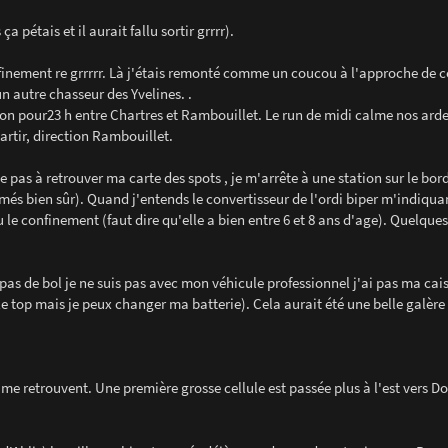
 pétais et il aurait fallu sortir grrrr).
nfinement re grrrrr. Là j'étais remonté comme un coucou à l'approche de c
 autre chasseur des Yvelines. .
bon pour23 h entre Chartres et Rambouillet. Le run de midi calme nos ard
 partir, direction Rambouillet.
 pas à retrouver ma carte des spots , je m'arrête à une station sur le bor
umés bien sûr). Quand j'entends le convertisseur de l'ordi biper m'indiqua
u le confinement (faut dire qu'elle a bien entre 6 et 8 ans d'age). Quelques
as de bol je ne suis pas avec mon véhicule professionnel j'ai pas ma cais
le top mais je peux changer ma batterie). Cela aurait été une belle galère s
 retrouvent. Une première grosse cellule est passée plus à l'est vers D