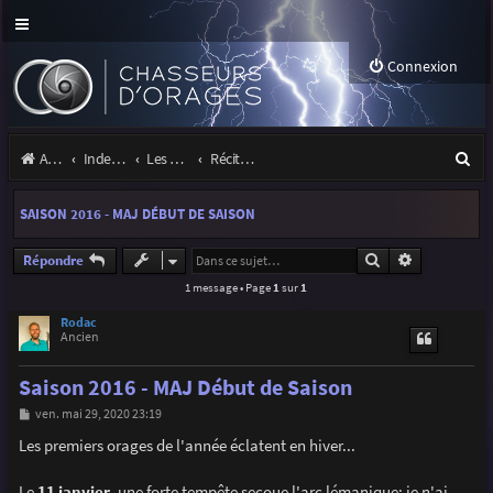
Connexion
R
Accueil
Index du forum
Les orages
Récits et photos d'orages
e
SAISON 2016 - MAJ DÉBUT DE SAISON
c
h
Rechercher
Recherche a
Répondre
1 message • Page
1
sur
1
e
r
Rodac
Ancien
c
Saison 2016 - MAJ Début de Saison
h
M
ven. mai 29, 2020 23:19
e
e
s
Les premiers orages de l'année éclatent en hiver...
r
s
a
g
Le
11 janvier
, une forte tempête secoue l'arc lémanique; je n'ai