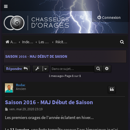
Connexion
R
Accueil
Index du forum
Les orages
Récits et photos d'orages
e
SAISON 2016 - MAJ DÉBUT DE SAISON
c
h
Rechercher
Recherche a
Répondre
1 message • Page
1
sur
1
e
r
Rodac
Ancien
c
Saison 2016 - MAJ Début de Saison
h
M
ven. mai 29, 2020 23:19
e
e
s
Les premiers orages de l'année éclatent en hiver...
r
s
a
g
Le
11 janvier
, une forte tempête secoue l'arc lémanique; je n'ai