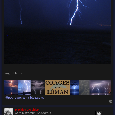
Roger Claude
http://rodac.canalblog.com/
a
u
Mathieu Brochier
t
Administrateur - Site Admin