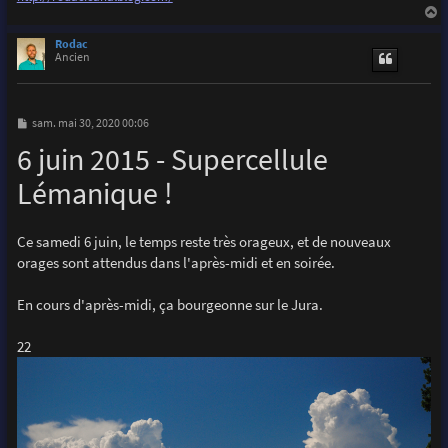
a
u
Rodac
t
Ancien
M
sam. mai 30, 2020 00:06
e
6 juin 2015 - Supercellule
s
s
a
Lémanique !
g
e
Ce samedi 6 juin, le temps reste très orageux, et de nouveaux
orages sont attendus dans l'après-midi et en soirée.
En cours d'après-midi, ça bourgeonne sur le Jura.
22