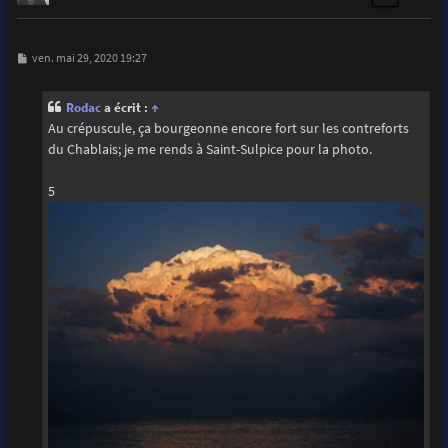
M
ven. mai 29, 2020 19:27
e
s
s
Rodac
a écrit :
↑
a
g
Au crépuscule, ça bourgeonne encore fort sur les contreforts
e
du Chablais; je me rends à Saint-Sulpice pour la photo.
5