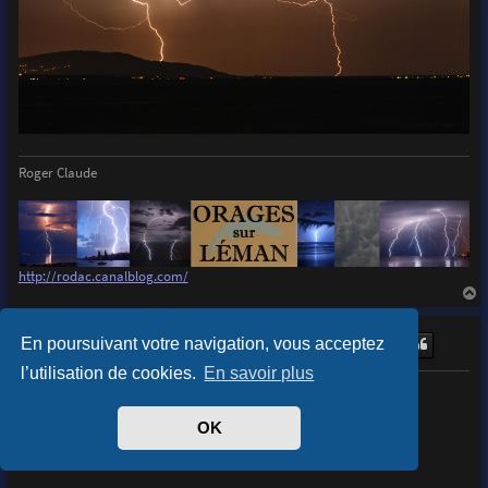
Roger Claude
http://rodac.canalblog.com/
a
u
Will Hien
En poursuivant votre navigation, vous acceptez
t
Modérateur
l’utilisation de cookies.
En savoir plus
M
lun. juin 01, 2020 23:08
OK
e
s
La 19 est bien cool...
s
a
g