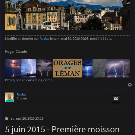
Modifié en dernier par
Rodac
le sam. mai 30, 2020 00:08, modifié 1 fois.
Roger Claude
http://rodac.canalblog.com/
a
u
Rodac
t
Ancien
M
jeu. mai 28, 2020 23:29
e
5 juin 2015 - Première moisson
s
s
a