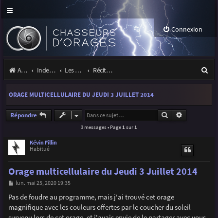
Connexion
R
Accueil
Index du forum
Les orages
Récits et photos d'orages
e
ORAGE MULTICELLULAIRE DU JEUDI 3 JUILLET 2014
c
h
Rechercher
Recherche a
Répondre
3 messages • Page
1
sur
1
e
r
Kévin Fillin
Habitué
c
Orage multicellulaire du Jeudi 3 Juillet 2014
h
M
lun. mai 25, 2020 19:35
e
e
s
Pas de foudre au programme, mais j'ai trouvé cet orage
r
s
magnifique avec les couleurs offertes par le coucher du soleil
a
g
survenu lors de cet orage, et j'avais envie de le partager avec vous.