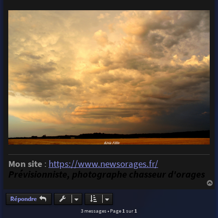
Mon site
:
https://www.newsorages.fr/
Prévisionniste, photographe chasseur d'orages
a
u
Répondre
t
3 messages • Page
1
sur
1