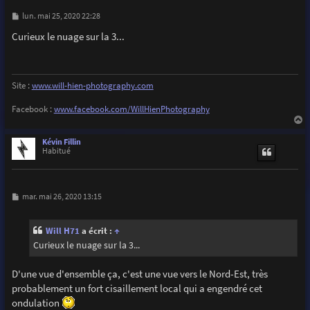
M
lun. mai 25, 2020 22:28
e
s
Curieux le nuage sur la 3...
s
a
g
e
Site :
www.will-hien-photography.com
Facebook :
www.facebook.com/WillHienPhotography
a
u
Kévin Fillin
t
Habitué
M
mar. mai 26, 2020 13:15
e
s
s
Will H71
a écrit :
↑
a
g
Curieux le nuage sur la 3...
e
D'une vue d'ensemble ça, c'est une vue vers le Nord-Est, très
probablement un fort cisaillement local qui a engendré cet
ondulation