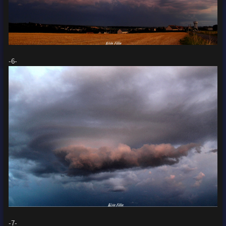
-6-
-7-