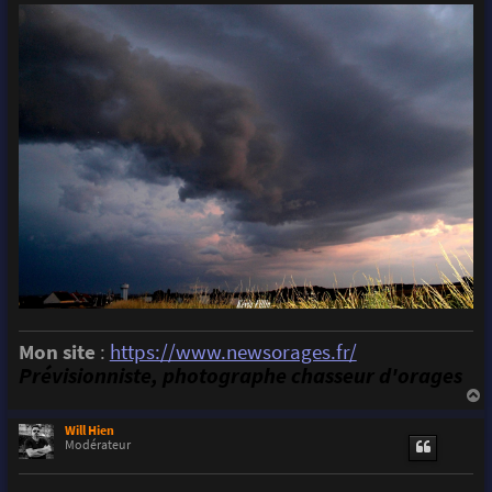
Mon site
:
https://www.newsorages.fr/
Prévisionniste, photographe chasseur d'orages
a
u
Will Hien
t
Modérateur