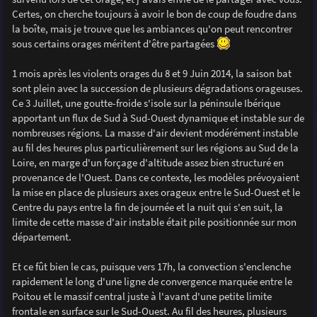
e
Certes, on cherche toujours à avoir le bon de coup de foudre dans
la boîte, mais je trouve que les ambiances qu'on peut rencontrer
sous certains orages méritent d'être partagées
1 mois après les violents orages du 8 et 9 Juin 2014, la saison bat
sont plein avec la succession de plusieurs dégradations orageuses.
Ce 3 Juillet, une goutte-froide s'isole sur la péninsule Ibérique
apportant un flux de Sud à Sud-Ouest dynamique et instable sur de
nombreuses régions. La masse d'air devient modérément instable
au fil des heures plus particulièrement sur les régions au Sud de la
Loire, en marge d'un forçage d'altitude assez bien structuré en
provenance de l'Ouest. Dans ce contexte, les modèles prévoyaient
la mise en place de plusieurs axes orageux entre le Sud-Ouest et le
Centre du pays entre la fin de journée et la nuit qui s'en suit, la
limite de cette masse d'air instable était pile positionnée sur mon
département.
Et ce fût bien le cas, puisque vers 17h, la convection s'enclenche
rapidement le long d'une ligne de convergence marquée entre le
Poitou et le massif central juste à l'avant d'une petite limite
frontale en surface sur le Sud-Ouest. Au fil des heures, plusieurs