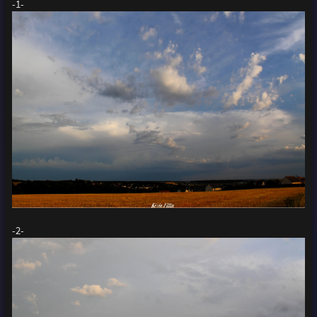
-1-
-2-