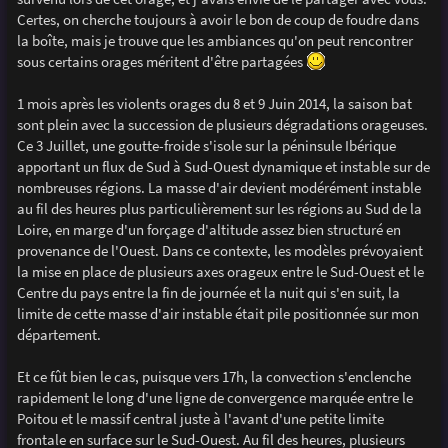
e
Certes, on cherche toujours à avoir le bon de coup de foudre dans
la boîte, mais je trouve que les ambiances qu'on peut rencontrer
sous certains orages méritent d'être partagées
1 mois après les violents orages du 8 et 9 Juin 2014, la saison bat
sont plein avec la succession de plusieurs dégradations orageuses.
Ce 3 Juillet, une goutte-froide s'isole sur la péninsule Ibérique
apportant un flux de Sud à Sud-Ouest dynamique et instable sur de
nombreuses régions. La masse d'air devient modérément instable
au fil des heures plus particulièrement sur les régions au Sud de la
Loire, en marge d'un forçage d'altitude assez bien structuré en
provenance de l'Ouest. Dans ce contexte, les modèles prévoyaient
la mise en place de plusieurs axes orageux entre le Sud-Ouest et le
Centre du pays entre la fin de journée et la nuit qui s'en suit, la
limite de cette masse d'air instable était pile positionnée sur mon
département.
Et ce fût bien le cas, puisque vers 17h, la convection s'enclenche
rapidement le long d'une ligne de convergence marquée entre le
Poitou et le massif central juste à l'avant d'une petite limite
frontale en surface sur le Sud-Ouest. Au fil des heures, plusieurs