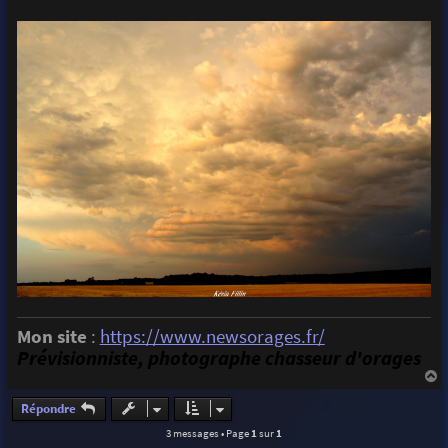
Mon site
:
https://www.newsorages.fr/
Prévisionniste, photographe chasseur d'orages
a
u
Répondre
t
3 messages • Page
1
sur
1