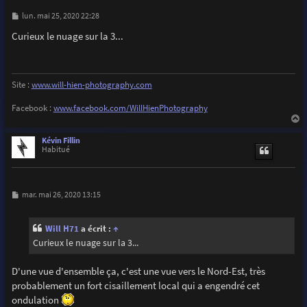
M
lun. mai 25, 2020 22:28
e
s
Curieux le nuage sur la 3...
s
a
g
e
Site :
www.will-hien-photography.com
Facebook :
www.facebook.com/WillHienPhotography
a
u
Kévin Fillin
t
Habitué
M
mar. mai 26, 2020 13:15
e
s
s
Will H71
a écrit :
↑
a
g
Curieux le nuage sur la 3...
e
D'une vue d'ensemble ça, c'est une vue vers le Nord-Est, très
probablement un fort cisaillement local qui a engendré cet
ondulation