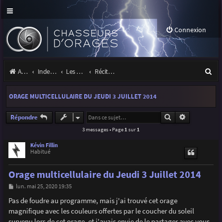
Connexion
R
Accueil
Index du forum
Les orages
Récits et photos d'orages
e
ORAGE MULTICELLULAIRE DU JEUDI 3 JUILLET 2014
c
h
Rechercher
Recherche a
Répondre
3 messages • Page
1
sur
1
e
r
Kévin Fillin
Habitué
c
Orage multicellulaire du Jeudi 3 Juillet 2014
h
M
lun. mai 25, 2020 19:35
e
e
s
Pas de foudre au programme, mais j'ai trouvé cet orage
r
s
magnifique avec les couleurs offertes par le coucher du soleil
a
g
survenu lors de cet orage, et j'avais envie de le partager avec vous.