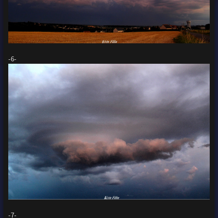
-6-
-7-