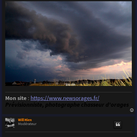
Mon site
:
https://www.newsorages.fr/
Prévisionniste, photographe chasseur d'orages
a
u
Will Hien
t
Modérateur