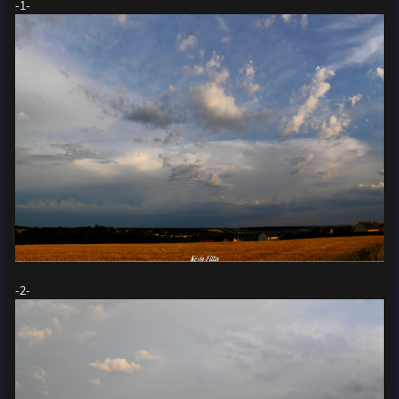
-1-
-2-