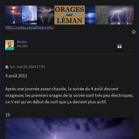
http://rodac.canalblog.com/
a
u
Rodac
t
Ancien
M
lun. mai 25, 2020 17:03
e
s
4 août 2012
s
a
g
Après une journée assez chaude, la soirée du 4 août devient
e
orageuse; les premiers orages de la soirée sont très peu électriques;
ce n'est qu'en début de nuit que ça devient plus actif.
19