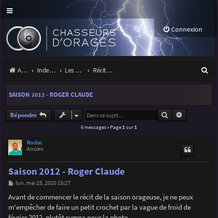
Connexion
R
Accueil
Index du forum
Les orages
Récits et photos d'orages
e
SAISON 2012 - ROGER CLAUDE
c
h
Rechercher
Recherche a
Répondre
6 messages • Page
1
sur
1
e
r
Rodac
Ancien
c
Saison 2012 - Roger Claude
h
M
lun. mai 25, 2020 15:27
e
e
s
Avant de commencer le récit de la saison orageuse, je ne peux
r
s
m'empêcher de faire un petit crochet par la vague de froid de
a
g
février 2012, plutôt sympa pour la photo...