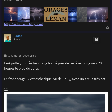
Roger Claude
http://rodac.canalblog.com/
a
u
Rodac
t
Ancien
M
lun. mai 25, 2020 15:59
e
s
Le 4 juillet, un très bel orage formé près de Genève longe vers 20
s
heures le pied du Jura.
a
g
e
Le front orageux est esthétique, vu de Prilly, avec un arcus très net.
12